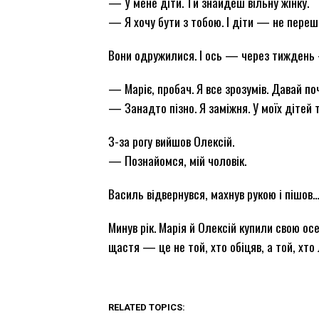
— У мене діти. Ти знайдеш вільну жінку.
— Я хочу бути з тобою. І діти — не переш
Вони одружилися. І ось — через тиждень 
— Маріє, пробач. Я все зрозумів. Давай п
— Занадто пізно. Я заміжня. У моїх дітей т
З-за рогу вийшов Олексій.
— Познайомся, мій чоловік.
Василь відвернувся, махнув рукою і пішов
Минув рік. Марія й Олексій купили свою ос
щастя — це не той, хто обіцяв, а той, хто
RELATED TOPICS: