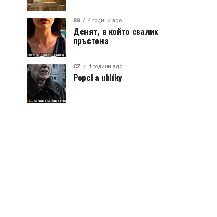
BG
4 години ago
Денят, в който свалих
пръстена
CZ
4 години ago
Popel a uhlíky