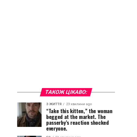
ТАКОЖ ЦІКАВО:
З ЖИТТЯ
23 хвилини ago
“Take this kitten,” the woman
begged at the market. The
passerby’s reaction shocked
everyone.