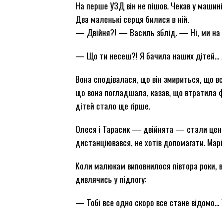
На перше УЗД він не пішов. Чекав у машині
Два маленькі серця билися в ній.
— Двійня?! — Василь зблід. — Ні, ми на 
— Що ти несеш?! Я бачила наших дітей… 
Вона сподівалася, що він змириться, що вс
що вона погладшала, казав, що втратила ф
дітей стало ще гірше.
Олеся і Тарасик — двійнята — стали цент
дистанціювався, не хотів допомагати. Мар
Коли малюкам виповнилося півтора роки, в
дивлячись у підлогу:
— Тобі все одно скоро все стане відомо… У