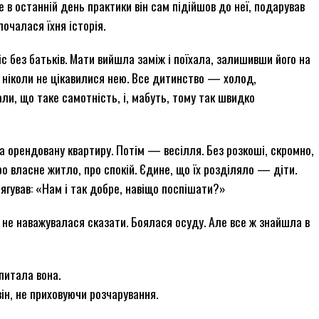
ле в останній день практики він сам підійшов до неї, подарував
почалася їхня історія.
іс без батьків. Мати вийшла заміж і поїхала, залишивши його на
еж ніколи не цікавилися нею. Все дитинство — холод,
ли, що таке самотність, і, мабуть, тому так швидко
а орендовану квартиру. Потім — весілля. Без розкоші, скромно,
ро власне житло, про спокій. Єдине, що їх розділяло — діти.
ягував: «Нам і так добре, навіщо поспішати?»
о не наважувалася сказати. Боялася осуду. Але все ж знайшла в
итала вона.
ін, не приховуючи розчарування.