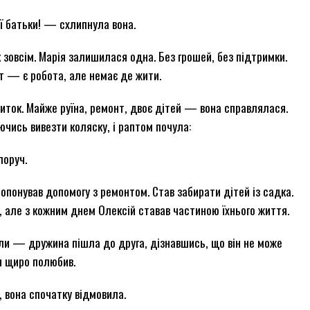
ої батьки! — схлипнула вона.
к зовсім. Марія залишилася одна. Без грошей, без підтримки.
т — є робота, але немає де жити.
иток. Майже руїна, ремонт, двоє дітей — вона справлялася.
ючись вивезти коляску, і раптом почула:
поруч.
пропонував допомогу з ремонтом. Став забирати дітей із садка.
 але з кожним днем Олексій ставав частиною їхнього життя.
или — дружина пішла до друга, дізнавшись, що він не може
ін щиро полюбив.
, вона спочатку відмовила.