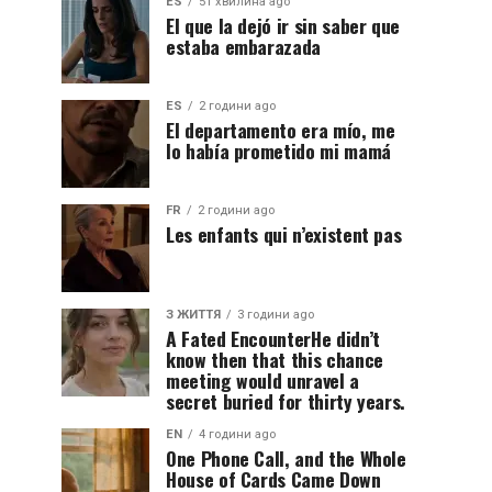
ES
51 хвилина ago
El que la dejó ir sin saber que
estaba embarazada
ES
2 години ago
El departamento era mío, me
lo había prometido mi mamá
FR
2 години ago
Les enfants qui n’existent pas
З ЖИТТЯ
3 години ago
A Fated EncounterHe didn’t
know then that this chance
meeting would unravel a
secret buried for thirty years.
EN
4 години ago
One Phone Call, and the Whole
House of Cards Came Down