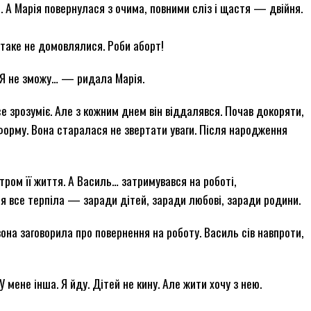
. А Марія повернулася з очима, повними сліз і щастя — двійня.
таке не домовлялися. Роби аборт!
Я не зможу… — ридала Марія.
е зрозуміє. Але з кожним днем він віддалявся. Почав докоряти,
орму. Вона старалася не звертати уваги. Після народження
ром її життя. А Василь… затримувався на роботі,
ія все терпіла — заради дітей, заради любові, заради родини.
она заговорила про повернення на роботу. Василь сів навпроти,
 мене інша. Я йду. Дітей не кину. Але жити хочу з нею.