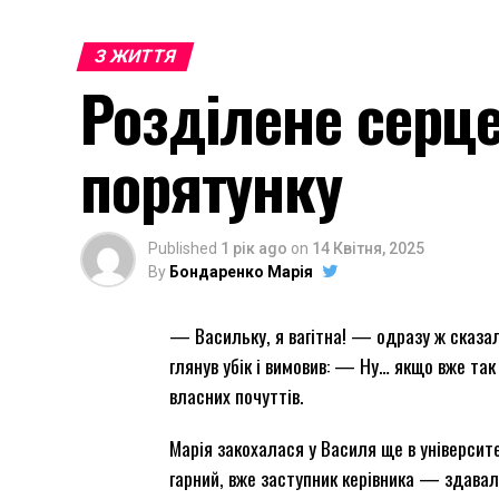
З ЖИТТЯ
Розділене серце:
порятунку
Published
1 рік ago
on
14 Квітня, 2025
By
Бондаренко Марія
— Васильку, я вагітна! — одразу ж сказала
глянув убік і вимовив: — Ну… якщо вже та
власних почуттів.
Марія закохалася у Василя ще в університе
гарний, вже заступник керівника — здавалос