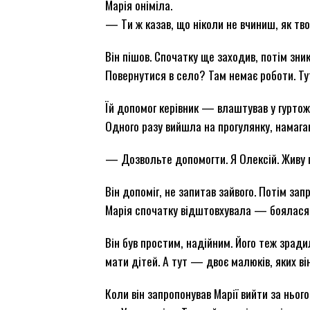
Марія оніміла.
— Ти ж казав, що ніколи не вчиниш, як тв
Він пішов. Спочатку ще заходив, потім зни
Повернутися в село? Там немає роботи. Ту
Їй допомог керівник — влаштував у гуртож
Одного разу вийшла на прогулянку, намага
— Дозвольте допомогти. Я Олексій. Живу 
Він допоміг, не запитав зайвого. Потім за
Марія спочатку відштовхувала — боялася,
Він був простим, надійним. Його теж зрад
мати дітей. А тут — двоє малюків, яких в
Коли він запропонував Марії вийти за нього