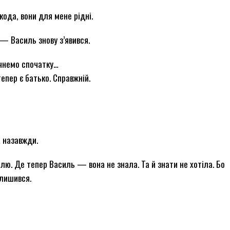
кода, вони для мене рідні.
— Василь знову з’явився.
очнемо спочатку…
епер є батько. Справжній.
… назавжди.
елю. Де тепер Василь — вона не знала. Та й знати не хотіла. Бо
 лишився.