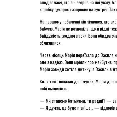
сподівалася, що він зверне на неї увагу. А
коробку цукерок і запросив на зустріч. Так 
На першому побаченні він зізнався, що вир
бабусю. Марія не розповіла, що її рідні т
байдужість, жодної ласки. Вони обидва зна
зблизилися.
Через місяць Марія переїхала до Василя н
але з надією. Вони мріяли про майбутнє, п
Марія завжди хотіла дитину, а Василь відт
Коли тест показав дві смужки, Марія довг
собі сміливість.
— Ми станемо батьками, ти радий? — зап
— Я думав, це буде пізніше… — відповів в