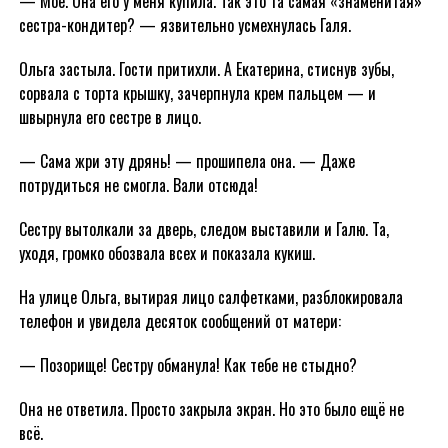
— Моё. Она его у меня купила. Так это та самая «знаменитая»
сестра-кондитер? — язвительно усмехнулась Галя.
Ольга застыла. Гости притихли. А Екатерина, стиснув зубы,
сорвала с торта крышку, зачерпнула крем пальцем — и
швырнула его сестре в лицо.
— Сама жри эту дрянь! — прошипела она. — Даже
потрудиться не смогла. Вали отсюда!
Сестру вытолкали за дверь, следом выставили и Галю. Та,
уходя, громко обозвала всех и показала кукиш.
На улице Ольга, вытирая лицо салфетками, разблокировала
телефон и увидела десяток сообщений от матери:
— Позорище! Сестру обманула! Как тебе не стыдно?
Она не ответила. Просто закрыла экран. Но это было ещё не
всё.