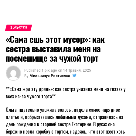
З ЖИТТЯ
«Сама ешь этот мусор»: как
сестра выставила меня на
посмешище за чужой торт
Published
1 рік ago
on
14 Травня, 2025
By
Мельничук Ростислав
**«Сама жри эту дрянь»: как сестра унизила меня на глазах у
всех из-за чужого торта**
Ольга тщательно уложила волосы, надела самое нарядное
платье и, побрызгавшись любимыми духами, отправилась на
день рождения к старшей сестре Екатерине. В руках она
бережно несла коробку с тортом, надеясь, что этот жест хоть