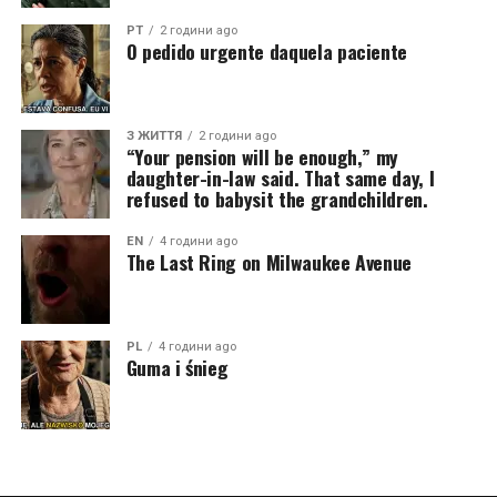
PT
2 години ago
O pedido urgente daquela paciente
З ЖИТТЯ
2 години ago
“Your pension will be enough,” my
daughter-in-law said. That same day, I
refused to babysit the grandchildren.
EN
4 години ago
The Last Ring on Milwaukee Avenue
PL
4 години ago
Guma i śnieg