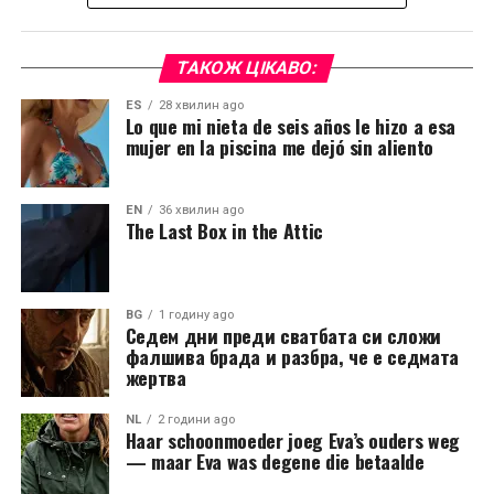
ТАКОЖ ЦІКАВО:
ES
28 хвилин ago
Lo que mi nieta de seis años le hizo a esa
mujer en la piscina me dejó sin aliento
EN
36 хвилин ago
The Last Box in the Attic
BG
1 годину ago
Седем дни преди сватбата си сложи
фалшива брада и разбра, че е седмата
жертва
NL
2 години ago
Haar schoonmoeder joeg Eva’s ouders weg
— maar Eva was degene die betaalde