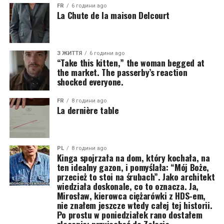
FR
6 години ago
La Chute de la maison Delcourt
З ЖИТТЯ
6 години ago
“Take this kitten,” the woman begged at
the market. The passerby’s reaction
shocked everyone.
FR
8 години ago
La dernière table
PL
8 години ago
Kinga spojrzała na dom, który kochała, na
ten idealny gazon, i pomyślała: “Mój Boże,
przecież to stoi na śrubach”. Jako architekt
wiedziała doskonale, co to oznacza. Ja,
Mirosław, kierowca ciężarówki z HDS-em,
nie znałem jeszcze wtedy całej tej historii.
Po prostu w poniedziałek rano dostałem