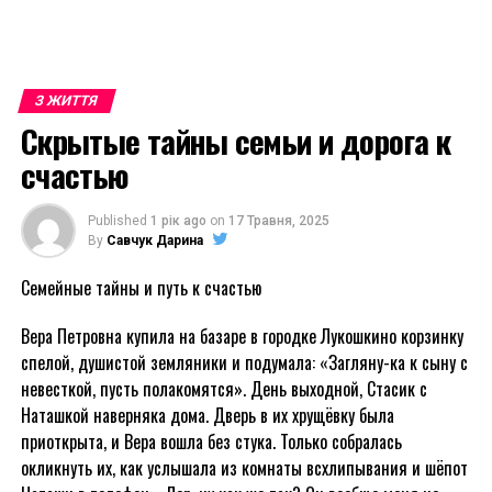
З ЖИТТЯ
Скрытые тайны семьи и дорога к
счастью
Published
1 рік ago
on
17 Травня, 2025
By
Савчук Дарина
Семейные тайны и путь к счастью
Вера Петровна купила на базаре в городке Лукошкино корзинку
спелой, душистой земляники и подумала: «Загляну-ка к сыну с
невесткой, пусть полакомятся». День выходной, Стасик с
Наташкой наверняка дома. Дверь в их хрущёвку была
приоткрыта, и Вера вошла без стука. Только собралась
окликнуть их, как услышала из комнаты всхлипывания и шёпот