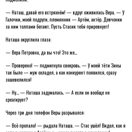
— Наташ, давай его встряхнём! — вдруг оживилась Вера. — У
Галочки, моей подруги, племянник — Артём, актёр. Девчонки
за ним толпами бегают. Пусть Стасик тебя приревнует!
Наташа округлила глаза:
— Вера Петровна, да вы что! Это же…
— Проверено! — подмигнула свекровь. — У моей тёти Зины
так было — муж охладел, а как конкурент появился, сразу
зашевелился!
— Ну… — Наташа задумалась. — А если он вообще не
среагирует?
Через три дня телефон Веры разрывался:
— Всё пропало! — рыдала Наташа. — Стас ушёл! Видел, как я