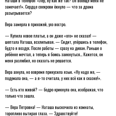
Наташи в телефон: «Лер, ну как же так? Он вообще меня не
замечает!». Сердце свекрови ёкнуло — что за драма
разыгрывается?
Вера замерла в прихожей, ухо востро.
— Купила новое платье, а он даже «ого» не сказал! —
шептала Наташа, всхлипывая. — Сидит, упёршись в телефон,
будто я воздух. После работы — сразу на диван. Раньше о
ребёнке мечтал, а теперь я боюсь заикнуться… Кажется, он
меня разлюбил, но сказать не решается.
Вера ахнула, но вовремя прикусила язык. «Ну надо же, —
подумала она, — а я-то считала, у них всё как в сказке!».
— Есть кто живой? — бодро крикнула она, изображая, что
только что зашла.
— Вера Петровна! — Наташа выскочила из комнаты,
торопливо вытирая глаза. — Здравствуйте!