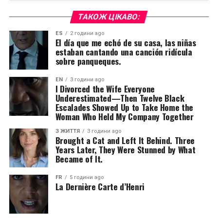
ТАКОЖ ЦІКАВО:
ES
2 години ago
El día que me echó de su casa, las niñas
estaban cantando una canción ridícula
sobre panqueques.
EN
3 години ago
I Divorced the Wife Everyone
Underestimated—Then Twelve Black
Escalades Showed Up to Take Home the
Woman Who Held My Company Together
З ЖИТТЯ
3 години ago
Brought a Cat and Left It Behind. Three
Years Later, They Were Stunned by What
Became of It.
FR
5 години ago
La Dernière Carte d’Henri