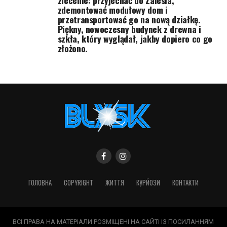
zlecenie: przyjechać do Zalesia,
zdemontować modułowy dom i
przetransportować go na nową działkę.
Piękny, nowoczesny budynek z drewna i
szkła, który wyglądał, jakby dopiero co go
złożono.
ГОЛОВНА
COPYRIGHT
ЖИТТЯ
КУРЙОЗИ
КОНТАКТИ
ВСІ ПРАВА НА МАТЕРІАЛИ РОЗМІЩЕНІ НА САЙТІ ІЗ ПОСИЛАННЯМ