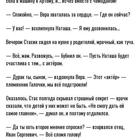
села в машину к Артёму, и… исчез вместе с чемоданом!
— Спокойно, — Вера хваталась за сердце. — Где он сейчас?
— У вас! — всхлипнула Наташа. — Я ему дозвонилась…
Вечером Стасик сидел на кухне у родителей, мрачный, как туча.
— Всё, мам. Развожусь, — бубнил он. — Пусть Наташа будет
счастлива с тем… с актёром.
— Дурак ты, сынок, — вздохнула Вера. — Этот «актёр» —
племянник Галочки, мы всё подстроили!
Оказалось, Стас полгода скрывал страшный секрет — врачи
сказали, что детей у них может не быть. «Не смогу дать ей
самое главное», — думал он, и поэтому отдалился.
— Да ты хоть второе мнение спросил? — взорвался отец,
Иван Сергеевич. — Всё сломя голову!