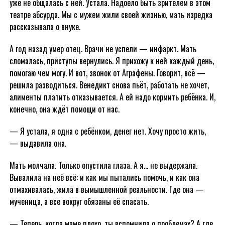
уже не общалась с ней. Устала. Надоело быть зрителем в этом
театре абсурда. Мы с мужем жили своей жизнью, мать изредка
рассказывала о внуке.
А год назад умер отец. Врачи не успели — инфаркт. Мать
сломалась, приступы вернулись. Я прихожу к ней каждый день,
помогаю чем могу. И вот, звонок от Аграфены. Говорит, всё —
решила разводиться. Венедикт снова пьёт, работать не хочет,
алименты платить отказывается. А ей надо кормить ребёнка. И,
конечно, она ждёт помощи от нас.
— Я устала, я одна с ребёнком, денег нет. Хочу просто жить,
— выдавила она.
Мать молчала. Только опустила глаза. А я… не выдержала.
Вывалила на неё всё: и как мы пытались помочь, и как она
отмахивалась, жила в вымышленной реальности. Где она —
мученица, а все вокруг обязаны её спасать.
— Теперь, когда маме плохо, ты вспомнила о проблемах? А где