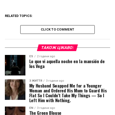
RELATED TOPICS:
CLICK TO COMMENT
ТАКОЖ ЦІКАВО:
ES
2 години ago
Lo que vi aquella noche en la mansión de
los Vega
З ЖИТТЯ
3 години ago
My Husband Swapped Me for a Younger
Woman and Ordered His Mum to Guard His
Flat So I Couldn’t Take My Things — So I
Left Him with Nothing.
EN
3 години ago
The Green Blouse