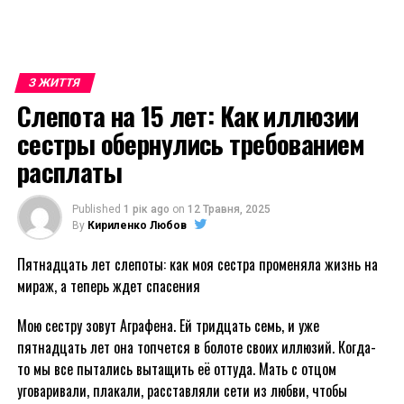
З ЖИТТЯ
Слепота на 15 лет: Как иллюзии
сестры обернулись требованием
расплаты
Published
1 рік ago
on
12 Травня, 2025
By
Кириленко Любов
Пятнадцать лет слепоты: как моя сестра променяла жизнь на
мираж, а теперь ждет спасения
Мою сестру зовут Аграфена. Ей тридцать семь, и уже
пятнадцать лет она топчется в болоте своих иллюзий. Когда-
то мы все пытались вытащить её оттуда. Мать с отцом
уговаривали, плакали, расставляли сети из любви, чтобы