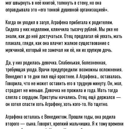
мог швырнуть в неё книгой, толкнуть в стену, но она
оправдывала это «его тонкой душевной организацией».
Когда он уходил в загул, Аграфена прибегала к родителям.
Сидела у них неделями, клянчила тысячу рублей. Мы уже не
знали, как до неё достучаться. Отец предлагал ей уехать, мать
плакала, глядя, как она влачит жалкое существование с
мужчиной, который не замечал ни её, ни их хрупкую дочь.
Да, у них родилась девочка. Слабенькая, болезненная,
требующая ухода. Врачи предупредили: возможны осложнения.
Венедикт в те дни пил ещё яростнее. А Аграфена… оставалась.
Говорила, что не может оставить его в трудную минуту. Он, мол,
страдает не меньше. Девочка не прожила и года. Мать тогда
слегла с сердцем. Приступы начались. Отец ещё держался —
он хотел спасти хоть Аграфену, хоть кого-то. Но тщетно.
Аграфена осталась с Венедиктом. Прошли годы, она родила
второго — сына. Говорят, крепкий мальчишка. Я к тому времени