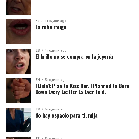
FR
4 години ago
La robe rouge
ES
4 години ago
El brillo no se compra en la joyería
EN
5 години ago
I Didn’t Plan to Kiss Her. I Planned to Burn
Down Every Lie Her Ex Ever Told.
ES
5 години ago
No hay espacio para ti, mija
ES
5 години ago