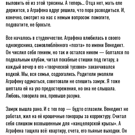
выловить её из этой трясины. А теперь… Отца нет, мать еле
держится, а Аграфена вдруг решила, что пора разводиться. И,
конечно, смотрит на нас с немым вопросом: помогите,
подхватите, не бросьте.
Все началось в студенчестве. Аграфена влюбилась в своего
однокурсника, самовлюблённого «поэта» по имени Венедикт.
Он числил себя гением, но так и остался никем — болтался по
подвальным клубам, читал похабные стишки под гитару, а
каждый вечер в его «творческой тусовке» заканчивался
водкой. Мы, вся семья, содрогались. Родители умоляли
Аграфену одуматься, советовали не спешить замуж. Я тоже
шептала ей на ухо предостережения, но она не слышала.
Любовь, говорила она, превыше разума.
Замуж вышла рано. И с тех пор — будто сглазили. Венедикт не
работал, жил на её крошечные гонорары за корректуру. Считал
себя слишком возвышенным для «канцелярской крысы». А
Аграфена тащила всё: квартиру, счета, его пьяные выходки. Он