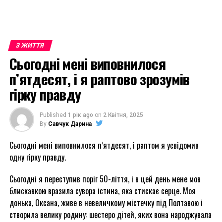
З ЖИТТЯ
Сьогодні мені виповнилося
п’ятдесят, і я раптово зрозумів
гірку правду
Published
1 рік ago
on
2 Квітня, 2025
By
Савчук Дарина
Сьогодні мені виповнилося п’ятдесят, і раптом я усвідомив
одну гірку правду.
Сьогодні я переступив поріг 50-ліття, і в цей день мене мов
блискавкою вразила сувора істина, яка стискає серце. Моя
донька, Оксана, живе в невеличкому містечку під Полтавою і
створила велику родину: шестеро дітей, яких вона народжувала