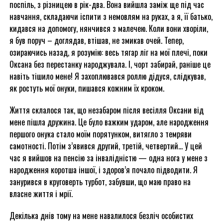
поспіль, з різницею в рік-два. Вона вийшла заміж ще під час
навчання, складаючи іспити з немовлям на руках, а я, її батько,
кидався на допомогу, нянчився з малечею. Коли вони хворіли,
я був поруч – доглядав, втішав, не змикав очей. Тепер,
озираючись назад, я розумію: весь тягар ліг на мої плечі, поки
Оксана без перестанку народжувала. І, чорт забирай, раніше це
навіть тішило мене! Я захоплювався роллю дідуся, слідкував,
як ростуть мої онуки, пишався кожним їх кроком.
Життя склалося так, що незабаром після весілля Оксани від
мене пішла дружина. Це було важким ударом, але народження
першого онука стало моїм порятунком, витягло з темряви
самотності. Потім з’явився другий, третій, четвертий… У цей
час я вийшов на пенсію за інвалідністю — одна нога у мене з
народження коротша іншої, і здоров’я почало підводити. Я
занурився в круговерть турбот, забувши, що маю право на
власне життя і мрії.
Декілька днів тому на мене навалилося безліч особистих