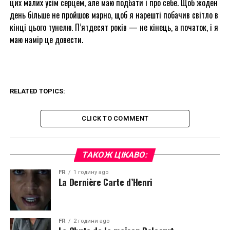
цих малих усім серцем, але маю подбати і про себе. Щоб жоден
день більше не пройшов марно, щоб я нарешті побачив світло в
кінці цього тунелю. П’ятдесят років — не кінець, а початок, і я
маю намір це довести.
RELATED TOPICS:
CLICK TO COMMENT
ТАКОЖ ЦІКАВО:
FR
1 годину ago
La Dernière Carte d’Henri
FR
2 години ago