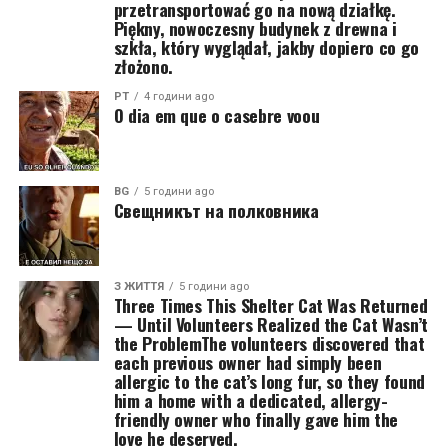
przetransportować go na nową działkę.
Piękny, nowoczesny budynek z drewna i
szkła, który wyglądał, jakby dopiero co go
złożono.
PT
4 години ago
O dia em que o casebre voou
BG
5 години ago
Свещникът на полковника
З ЖИТТЯ
5 години ago
Three Times This Shelter Cat Was Returned
— Until Volunteers Realized the Cat Wasn’t
the ProblemThe volunteers discovered that
each previous owner had simply been
allergic to the cat’s long fur, so they found
him a home with a dedicated, allergy-
friendly owner who finally gave him the
love he deserved.