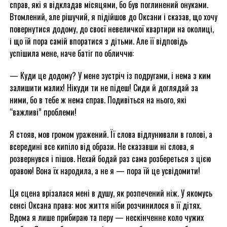
справ, які я відкладав місяцями, бо був поглинений онуками.
Втомлений, але рішучий, я підійшов до Оксани і сказав, що хочу
повернутися додому, до своєї невеличкої квартири на околиці,
і що їй пора самій впоратися з дітьми. Але її відповідь
успішила мене, наче батіг по обличчю:
— Куди це додому? У мене зустріч із подругами, і нема з ким
залишити малих! Нікуди ти не підеш! Сиди й доглядай за
ними, бо в тебе ж нема справ. Подивіться на нього, які
“важливі” проблеми!
Я стояв, мов громом уражений. Її слова відлунювали в голові, а
всередині все кипіло від образи. Не сказавши ні слова, я
розвернувся і пішов. Нехай бодай раз сама розбереться з цією
оравою! Вона їх народила, а не я — пора їй це усвідомити!
Ця сцена врізалася мені в душу, як розпечений ніж. У якомусь
сенсі Оксана права: моє життя ніби розчинилося в її дітях.
Вдома я лише прибираю та перу — нескінченне коло чужих