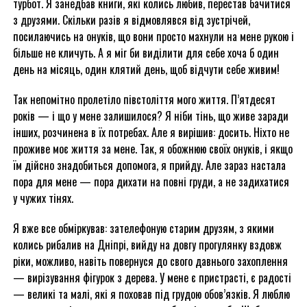
турбот. Я занедбав книги, які колись любив, перестав бачитися
з друзями. Скільки разів я відмовлявся від зустрічей,
посилаючись на онуків, що вони просто махнули на мене рукою і
більше не кличуть. А я міг би виділити для себе хоча б один
день на місяць, один клятий день, щоб відчути себе живим!
Так непомітно пролетіло півстоліття мого життя. П’ятдесят
років — і що у мене залишилося? Я ніби тінь, що живе заради
інших, розчинена в їх потребах. Але я вирішив: досить. Ніхто не
проживе моє життя за мене. Так, я обожнюю своїх онуків, і якщо
їм дійсно знадобиться допомога, я прийду. Але зараз настала
пора для мене — пора дихати на повні груди, а не задихатися
у чужих тінях.
Я вже все обміркував: зателефоную старим друзям, з якими
колись рибалив на Дніпрі, вийду на довгу прогулянку вздовж
ріки, можливо, навіть повернуся до свого давнього захоплення
— вирізування фігурок з дерева. У мене є пристрасті, є радості
— великі та малі, які я поховав під грудою обов’язків. Я люблю