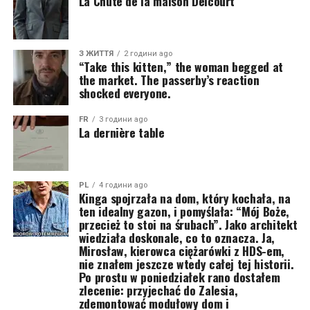
La Chute de la maison Delcourt
З ЖИТТЯ
2 години ago
“Take this kitten,” the woman begged at
the market. The passerby’s reaction
shocked everyone.
FR
3 години ago
La dernière table
PL
4 години ago
Kinga spojrzała na dom, który kochała, na
ten idealny gazon, i pomyślała: “Mój Boże,
przecież to stoi na śrubach”. Jako architekt
wiedziała doskonale, co to oznacza. Ja,
Mirosław, kierowca ciężarówki z HDS-em,
nie znałem jeszcze wtedy całej tej historii.
Po prostu w poniedziałek rano dostałem
zlecenie: przyjechać do Zalesia,
zdemontować modułowy dom i