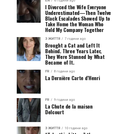
EN
6 години ago
I Divorced the Wife Everyone
Underestimated—Then Twelve
Black Escalades Showed Up to
Take Home the Woman Who
Held My Company Together
З ЖИТТЯ
7 години ago
Brought a Cat and Left It
Behind. Three Years Later,
They Were Stunned by What
Became of It.
FR
8 години ago
La Dernière Carte d’Henri
FR
9 години ago
La Chute de la maison
Delcourt
З ЖИТТЯ
10 години ago