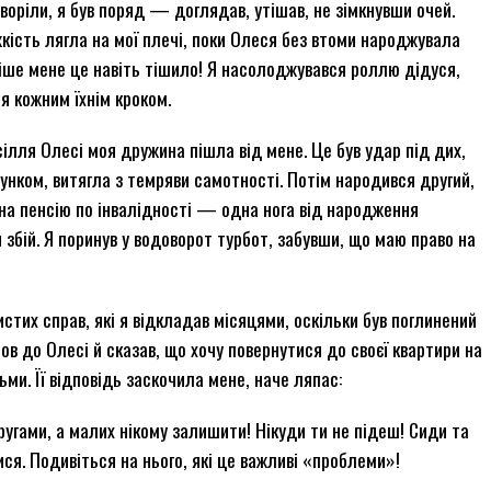
воріли, я був поряд — доглядав, утішав, не зімкнувши очей.
жкість лягла на мої плечі, поки Олеся без втоми народжувала
аніше мене це навіть тішило! Я насолоджувався роллю дідуся,
ся кожним їхнім кроком.
ілля Олесі моя дружина пішла від мене. Це був удар під дих,
унком, витягла з темряви самотності. Потім народився другий,
 на пенсію по інвалідності — одна нога від народження
 збій. Я поринув у водоворот турбот, забувши, що маю право на
стих справ, які я відкладав місяцями, оскільки був поглинений
ов до Олесі й сказав, що хочу повернутися до своєї квартири на
ьми. Її відповідь заскочила мене, наче ляпас:
угами, а малих нікому залишити! Нікуди ти не підеш! Сиди та
ся. Подивіться на нього, які це важливі «проблеми»!