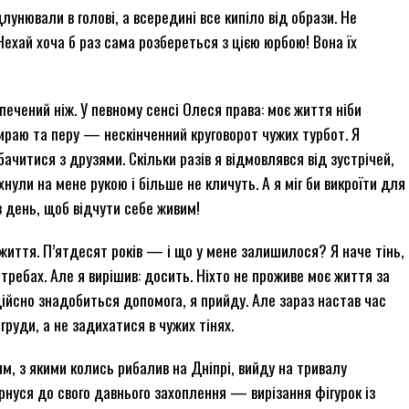
длунювали в голові, а всередині все кипіло від образи. Не
 Нехай хоча б раз сама розбереться з цією юрбою! Вона їх
ечений ніж. У певному сенсі Олеся права: моє життя ніби
бираю та перу — нескінченний круговорот чужих турбот. Я
бачитися з друзями. Скільки разів я відмовлявся від зустрічей,
нули на мене рукою і більше не кличуть. А я міг би викроїти для
в день, щоб відчути себе живим!
 життя. П’ятдесят років — і що у мене залишилося? Я наче тінь,
отребах. Але я вирішив: досить. Ніхто не проживе моє життя за
м дійсно знадобиться допомога, я прийду. Але зараз настав час
руди, а не задихатися в чужих тінях.
м, з якими колись рибалив на Дніпрі, вийду на тривалу
рнуся до свого давнього захоплення — вирізання фігурок із