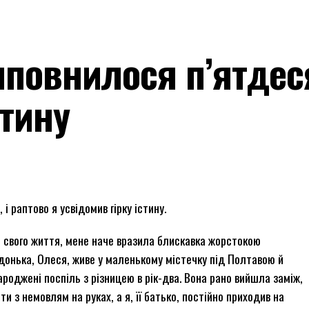
иповнилося п’ятдеся
стину
 і раптово я усвідомив гірку істину.
я свого життя, мене наче вразила блискавка жорстокою
 донька, Олеся, живе у маленькому містечку під Полтавою й
роджені поспіль з різницею в рік-два. Вона рано вийшла заміж,
 з немовлям на руках, а я, її батько, постійно приходив на