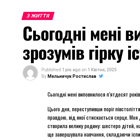
З ЖИТТЯ
Сьогодні мені в
зрозумів гірку і
Published
1 рік ago
on
1 Квітня, 2025
By
Мельничук Ростислав
Сьогодні мені виповнилося п’ятдесят років,
Цього дня, переступивши поріг півстолітт
правдою, від якої стискається серце. Моя
створила велику родину: шестеро дітей, на
ще завершувала навчання, складаючи іспити