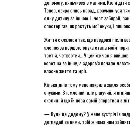
допомогу, няньчився з малими. Коли діти х
Тепер, озираючись назад, розумію: уся тя
одну дитину за іншою. І, чорт забирай, р
спостерігав, як ростуть мої онуки, і пишав
Життя склалося так, що невдовзі після вес
але поява першого онука стала моїм порят
третій, четвертий… У цей же час я вийшов
коротша за іншу, а здоров’я почало давати
власне життя та мрії.
Кілька днів тому мене накрила хвиля особи
онуками. Втомлений, але рішучий, я підійш
околиці й що їй пора самій впоратися з діт
— Куди це додому? У мене зустріч із подр
доглядай за ними, тобі ж нема чим зайняти