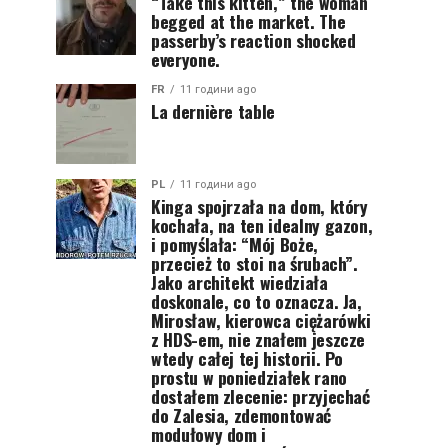
“Take this kitten,” the woman
begged at the market. The
passerby’s reaction shocked
everyone.
FR
11 години ago
La dernière table
PL
11 години ago
Kinga spojrzała na dom, który
kochała, na ten idealny gazon,
i pomyślała: “Mój Boże,
przecież to stoi na śrubach”.
Jako architekt wiedziała
doskonale, co to oznacza. Ja,
Mirosław, kierowca ciężarówki
z HDS-em, nie znałem jeszcze
wtedy całej tej historii. Po
prostu w poniedziałek rano
dostałem zlecenie: przyjechać
do Zalesia, zdemontować
modułowy dom i