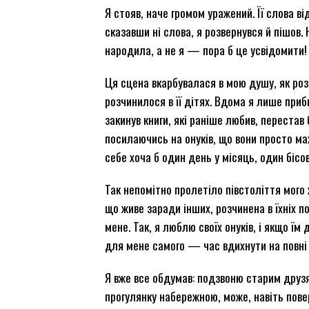
Я стояв, наче громом уражений. Її слова ві
сказавши ні слова, я розвернувся й пішов.
народила, а не я — пора б це усвідомити!
Ця сцена вкарбувалася в мою душу, як розп
розчинилося в її дітях. Вдома я лише при
закинув книги, які раніше любив, перестав 
посилаючись на онуків, що вони просто мах
себе хоча б один день у місяць, один бісо
Так непомітно пролетіло півстоліття мого
що живе заради інших, розчинена в їхніх п
мене. Так, я люблю своїх онуків, і якщо ї
для мене самого — час вдихнути на повні г
Я вже все обдумав: подзвоню старим друзя
прогулянку набережною, може, навіть пове