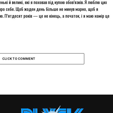
ькі й великі, які я поховав під купою обов’язків. Я люблю цих
про себе. Щоб жоден день більше не минув марно, щоб я
ю. П’ятдесят років — це не кінець, а початок, і я маю намір це
CLICK TO COMMENT