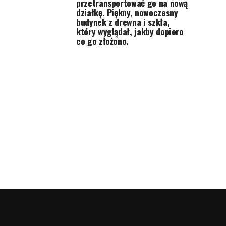
przetransportować go na nową
działkę. Piękny, nowoczesny
budynek z drewna i szkła,
który wyglądał, jakby dopiero
co go złożono.