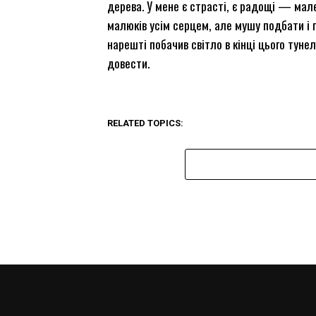
дерева. У мене є страсті, є радощі — мален
малюків усім серцем, але мушу подбати і 
нарешті побачив світло в кінці цього тунел
довести.
RELATED TOPICS: