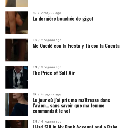
FR
2 години ago
La dernière bouchée de gigot
ES
2 години ago
Me Quedé con la Fiesta y Tú con la Cuenta
EN
3 години ago
The Price of Salt Air
FR
4 години ago
Le jour où j’ai pris ma maîtresse dans
l’avion… sans savoir que ma femme
commandait le vol
EN
4 години ago
I Had $18 in My Bank Account and a Baby