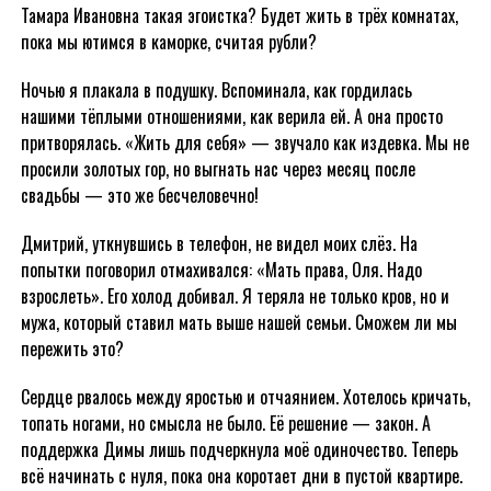
Тамара Ивановна такая эгоистка? Будет жить в трёх комнатах,
пока мы ютимся в каморке, считая рубли?
Ночью я плакала в подушку. Вспоминала, как гордилась
нашими тёплыми отношениями, как верила ей. А она просто
притворялась. «Жить для себя» — звучало как издевка. Мы не
просили золотых гор, но выгнать нас через месяц после
свадьбы — это же бесчеловечно!
Дмитрий, уткнувшись в телефон, не видел моих слёз. На
попытки поговорил отмахивался: «Мать права, Оля. Надо
взрослеть». Его холод добивал. Я теряла не только кров, но и
мужа, который ставил мать выше нашей семьи. Сможем ли мы
пережить это?
Сердце рвалось между яростью и отчаянием. Хотелось кричать,
топать ногами, но смысла не было. Её решение — закон. А
поддержка Димы лишь подчеркнула моё одиночество. Теперь
всё начинать с нуля, пока она коротает дни в пустой квартире.