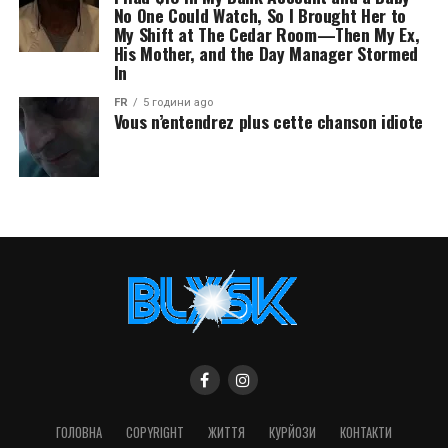
No One Could Watch, So I Brought Her to
My Shift at The Cedar Room—Then My Ex,
His Mother, and the Day Manager Stormed
In
FR
5 години ago
Vous n’entendrez plus cette chanson idiote
ГОЛОВНА
COPYRIGHT
ЖИТТЯ
КУРЙОЗИ
КОНТАКТИ