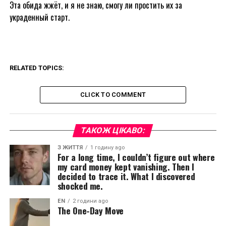
Эта обида жжёт, и я не знаю, смогу ли простить их за
украденный старт.
RELATED TOPICS:
CLICK TO COMMENT
ТАКОЖ ЦІКАВО:
З ЖИТТЯ
1 годину ago
For a long time, I couldn’t figure out where
my card money kept vanishing. Then I
decided to trace it. What I discovered
shocked me.
EN
2 години ago
The One-Day Move