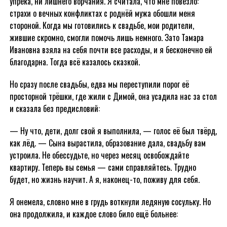
упрёка, ни лишнего ворчания. Я считала, что мне повезло:
страхи о вечных конфликтах с роднёй мужа обошли меня
стороной. Когда мы готовились к свадьбе, мои родители,
жившие скромно, смогли помочь лишь немного. Зато Тамара
Ивановна взяла на себя почти все расходы, и я бесконечно ей
благодарна. Тогда всё казалось сказкой.
Но сразу после свадьбы, едва мы переступили порог её
просторной трёшки, где жили с Димой, она усадила нас за стол
и сказала без предисловий:
— Ну что, дети, долг свой я выполнила, — голос её был твёрд,
как лёд. — Сына вырастила, образование дала, свадьбу вам
устроила. Не обессудьте, но через месяц освобождайте
квартиру. Теперь вы семья — сами справляйтесь. Трудно
будет, но жизнь научит. А я, наконец-то, поживу для себя.
Я онемела, словно мне в грудь воткнули ледяную сосульку. Но
она продолжила, и каждое слово било ещё больнее: