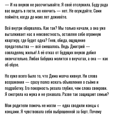
— И на внуков не рассчитывайте. Я своё отслужила. Буду рада
вас видеть в гости, но нянчить — нет. Не осуждайте. Сами
поймёте, когда до моих лет доживёте.
Всё внутри оборвалось. Как так? Мы только начали, а она уже
выталкивает нас в неизвестность, оставляя себе огромную
квартиру, где будет одна? Гнев, обида, ощущение
предательства — всё смешалось. Ведь Дмитрий —
совладелец жилья! А её отказ от будущих внуков добил
окончательно. Любая бабушка молится о внучатах, а она — как
об обузе.
Но хуже всего было то, что Дима молча кивнул. Ни слова
возражения — сразу полез искать объявления о съёме и
подработку. Его покорность резала глубже, чем слова свекрови.
Я смотрела на мужа и не узнавала. Разве так защищают семью?
Мои родители помочь не могли — едва сводили концы с
концами. Я чувствовала себя выброшенной за борт. Почему