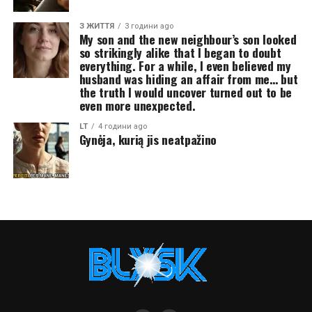
З ЖИТТЯ
3 години ago
My son and the new neighbour’s son looked
so strikingly alike that I began to doubt
everything. For a while, I even believed my
husband was hiding an affair from me… but
the truth I would uncover turned out to be
even more unexpected.
LT
4 години ago
Gynėja, kurią jis neatpažino