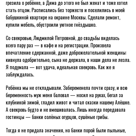
грезила о ребёнке, а Дима до этого не был женат и тоже хотел
стать отцом. Расписались без торжеств и поселились в моей
бабушкиной квартире на окраине Москвы. Сделали ремонт,
купили мебель, обустроили уютное гнёздышко.
Со свекровью, Людмилой Петровной, до свадьбы виделась
всего пару раз — в кафе и на регистрации. Произвела
впечатление сдержанной, даже доброжелательной женщины:
кивнула одобрительно, сына не держала, в наши дела не лезла.
Я подумала — вот удача, идеальная свекровь. Как же я
заблуждалась.
Ребёнка мы не откладывали. Забеременела почти сразу, и всю
беременность муж меня баловал — носил на руках, бегал за
клубникой зимой, гладил живот и читал сказки нашему Алёшке.
А свекровь будто и не вмешивалась. Лишь иногда передавала
гостинцы — банки солёных огурцов, сушёные грибы.
Тогда я не придала значения, но банки порой были пыльные,