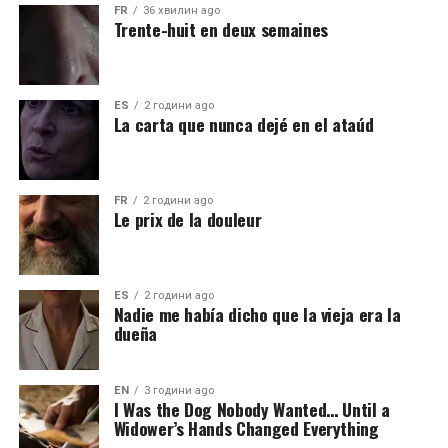
FR
36 хвилин ago
Trente-huit en deux semaines
ES
2 години ago
La carta que nunca dejé en el ataúd
FR
2 години ago
Le prix de la douleur
ES
2 години ago
Nadie me había dicho que la vieja era la
dueña
EN
3 години ago
I Was the Dog Nobody Wanted… Until a
Widower’s Hands Changed Everything