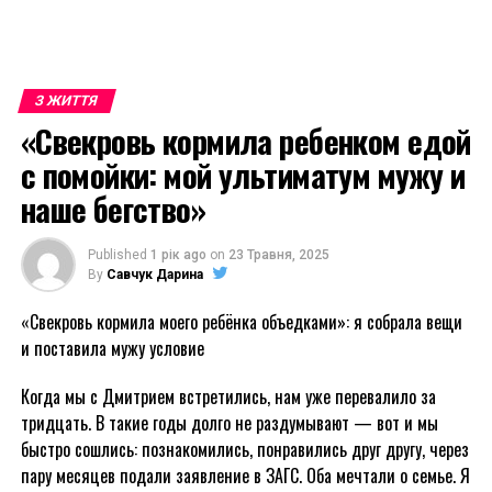
З ЖИТТЯ
«Свекровь кормила ребенком едой
с помойки: мой ультиматум мужу и
наше бегство»
Published
1 рік ago
on
23 Травня, 2025
By
Савчук Дарина
«Свекровь кормила моего ребёнка объедками»: я собрала вещи
и поставила мужу условие
Когда мы с Дмитрием встретились, нам уже перевалило за
тридцать. В такие годы долго не раздумывают — вот и мы
быстро сошлись: познакомились, понравились друг другу, через
пару месяцев подали заявление в ЗАГС. Оба мечтали о семье. Я