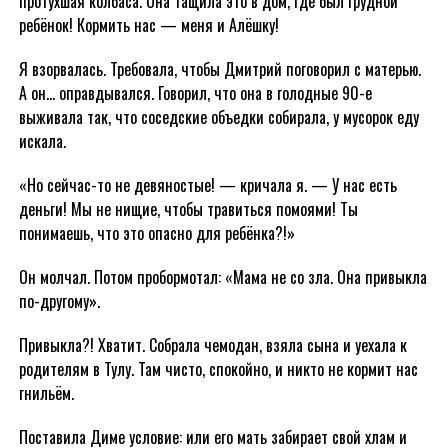
протухшая колбаса. Она тащила это в дом, где был грудной
ребёнок! Кормить нас — меня и Алёшку!
Я взорвалась. Требовала, чтобы Дмитрий поговорил с матерью.
А он… оправдывался. Говорил, что она в голодные 90-е
выживала так, что соседские объедки собирала, у мусорок еду
искала.
«Но сейчас-то не девяностые! — кричала я. — У нас есть
деньги! Мы не нищие, чтобы травиться помоями! Ты
понимаешь, что это опасно для ребёнка?!»
Он молчал. Потом пробормотал: «Мама не со зла. Она привыкла
по-другому».
Привыкла?! Хватит. Собрала чемодан, взяла сына и уехала к
родителям в Тулу. Там чисто, спокойно, и никто не кормит нас
гнильём.
Поставила Диме условие: или его мать забирает свой хлам и