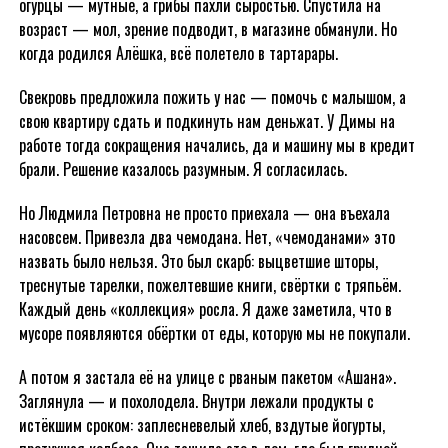
огурцы — мутные, а грибы пахли сыростью. Спустила на
возраст — мол, зрение подводит, в магазине обманули. Но
когда родился Алёшка, всё полетело в тартарары.
Свекровь предложила пожить у нас — помочь с малышом, а
свою квартиру сдать и подкинуть нам деньжат. У Димы на
работе тогда сокращения начались, да и машину мы в кредит
брали. Решение казалось разумным. Я согласилась.
Но Людмила Петровна не просто приехала — она въехала
насовсем. Привезла два чемодана. Нет, «чемоданами» это
назвать было нельзя. Это был скарб: выцветшие шторы,
треснутые тарелки, пожелтевшие книги, свёртки с тряпьём.
Каждый день «коллекция» росла. Я даже заметила, что в
мусоре появляются обёртки от еды, которую мы не покупали.
А потом я застала её на улице с рваным пакетом «Ашана».
Заглянула — и похолодела. Внутри лежали продукты с
истёкшим сроком: заплесневелый хлеб, вздутые йогурты,