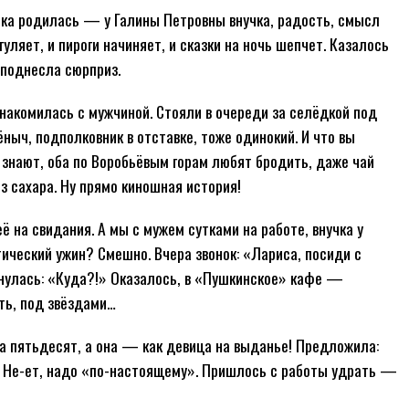
чка родилась — у Галины Петровны внучка, радость, смысл
 гуляет, и пироги начиняет, и сказки на ночь шепчет. Казалось
еподнесла сюрприз.
накомилась с мужчиной. Стояли в очереди за селёдкой под
ныч, подполковник в отставке, тоже одинокий. И что вы
знают, оба по Воробьёвым горам любят бродить, даже чай
з сахара. Ну прямо киношная история!
ё на свидания. А мы с мужем сутками на работе, внучка у
тический ужин? Смешно. Вчера звонок: «Лариса, посиди с
хнулась: «Куда?!» Оказалось, в «Пушкинское» кафе —
ть, под звёздами…
 за пятьдесят, а она — как девица на выданье! Предложила:
». Не-ет, надо «по-настоящему». Пришлось с работы удрать —