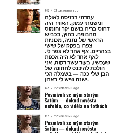
HE
21 хвилина ago
עמדתי בכניסה לאולם
ונישמתי עמוק. האוויר היה
דחוס בריח בושם יקר וחומוס
מהבופה. בחוץ, בכביש
הראשי של נתניה, מכוניות
צפרו בפקק של שישי
בצהריים. אף אחד לא צפר לי.
לאף אחד לא היה אכפת
שעכשיו, בעוד עשר דקות, אני
הולכת להיכנס לחתונה של
הבן שלי ככה — בשמלה הכי
ישנה שיש לי בארון.
CZ
22 хвилини ago
Posmívali se mým starým
šatům — dokud nevěsta
neřekla, co viděla na fotkách
CZ
22 хвилини ago
Posmívali se mým starým
šatům — dokud nevěsta