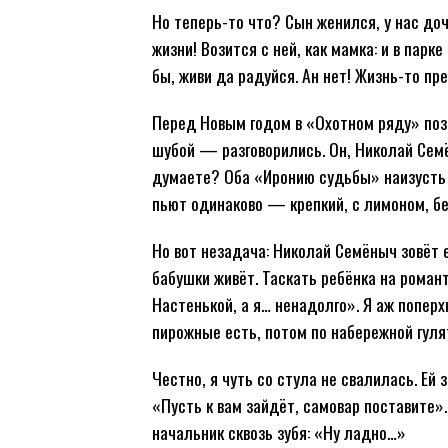
Но теперь-то что? Сын женился, у нас до
жизни! Возится с ней, как мамка: и в парке
бы, живи да радуйся. Ан нет! Жизнь-то пр
Перед Новым годом в «Охотном ряду» поз
шубой — разговорились. Он, Николай Семё
думаете? Оба «Иронию судьбы» наизусть 
пьют одинаково — крепкий, с лимоном, бе
Но вот незадача: Николай Семёныч зовёт е
бабушки живёт. Таскать ребёнка на роман
Настенькой, а я… ненадолго». Я аж попер
пирожные есть, потом по набережной гуля
Честно, я чуть со стула не свалилась. Ей
«Пусть к вам зайдёт, самовар поставите
начальник сквозь зубя: «Ну ладно…»