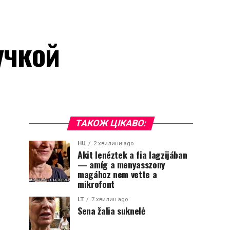
учкой
ТАКОЖ ЦІКАВО:
HU
2 хвилини ago
Akit lenéztek a fia lagzijában
— amíg a menyasszony
magához nem vette a
mikrofont
LT
7 хвилин ago
Sena žalia suknelė