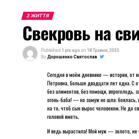
З ЖИТТЯ
Свекровь на сви
Published
1 рік ago
on
18 Травня, 2025
By
Дорошенко Святослав
Сегодня в моём дневнике — история, от ко
Петровна, больше двадцати лет одна. С 
без алиментов, без помощи, впроголодь, 
огонь-баба! — но замуж не шла: боялась,
на то, чтоб сын вырос человеком. Не до 
головой иметь.
И ведь вырастила! Мой муж — золото, не ч