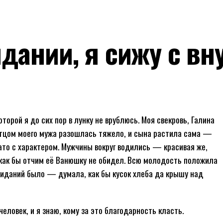
дании, я сижу с вн
торой я до сих пор в лунку не врублюсь. Моя свекровь, Галина
отцом моего мужа разошлась тяжело, и сына растила сама —
зато с характером. Мужчины вокруг водились — красивая же,
 как бы отчим её Ванюшку не обидел. Всю молодость положила
свиданий было — думала, как бы кусок хлеба да крышу над
еловек, и я знаю, кому за это благодарность класть.