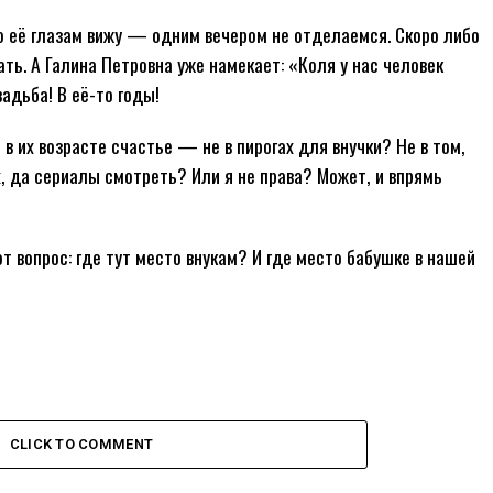
По её глазам вижу — одним вечером не отделаемся. Скоро либо
ать. А Галина Петровна уже намекает: «Коля у нас человек
адьба! В её-то годы!
 в их возрасте счастье — не в пирогах для внучки? Не в том,
х, да сериалы смотреть? Или я не права? Может, и впрямь
т вопрос: где тут место внукам? И где место бабушке в нашей
CLICK TO COMMENT