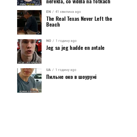
neřekla, co viděla na fotkách
EN
41 хвилина ago
The Real Texas Never Left the
Beach
NO
1 годину ago
Jeg sa jeg hadde en avtale
UA
1 годину ago
Пильне око в шоурумі