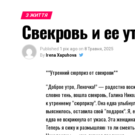
З ЖИТТЯ
Свекровь и ее 
Published
1 рік ago
on
8 Травня, 2025
By
Irena Xapuhova
**Утренний сюрприз от свекрови**
“Доброе утро, Леночка!” — радостно воск
словно тень, вошла свекровь, Галина Нико
к утреннему “сюрпризу”. Она едва улыбнул
выяснилось, оставила свой “подарок”. Я, е
едва не вскрикнула от ужаса. Эта женщина
Теперь я сижу и размышляю: то ли смеять