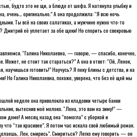
тью, будто это не щи, а блюдо от шефа. Я натянула улыбку и
а, очень… оригинально.” А она продолжила: “Я всю ночь
ными. Ты всё на своих салатиках, а мужчине нужно что-то
? Дмитрий её уплетает за обе щеки! Но спорить со свекровью
авляемся. “Галина Николаевна, — говорю, — спасибо, конечно,
. Может, не стоит так стараться?” А она в ответ: “Ой, Ленок,
, научишься готовить!” Научусь? Я пеку блины с детства, и на
и! Но Галина Николаевна, похоже, уверена, что без её щей мы
рошлой неделе она приволокла из кладовки четыре банки
льник, вытеснив моё молоко. “Лена, это вам на зиму!” —
ом доме! А месяц назад она “помогла” с уборкой и
му что “так красивее”. Я потом час искала свой любимый роман.
делаешь, Лен, смирись”. Смириться? Легко ему говорить — он