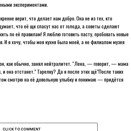
нарными экспериментами.
кренне верит, что делает нам добро. Она не из тех, кто
умает, что её щи спасут нас от голода, а советы сделают
 жить по её правилам! Я люблю готовить пасту, пробовать новые
я. И я хочу, чтобы моя кухня была моей, а не филиалом музея
он, как обычно, занял нейтралитет. “Лена, — говорит, — мама
, и она отстанет.” Тарелку? Да я после этих щё”После таких
потом смотрю на её довольную улыбку и понимаю — придётся
CLICK TO COMMENT