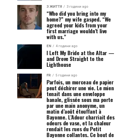
З ЖИТТЯ
3 години ago
“Who did you bring into my
home?” my wife gasped. “We
agreed your kids from your
first marriage wouldn’t live
with us.”
EN
4 години ago
I Left My Bride at the Altar —
and Drove Straight to the
Lighthouse
FR
5 години ago
Parfois, un morceau de papier
peut déchirer une vie. Le mien
tenait dans une enveloppe
banale, glissée sous ma porte
par une main anonyme, un
matin d’août étouffant à
Bayonne. L’Adour charriait des
odeurs de vase, et la chaleur
rendait les rues du Petit
Bayonne collantes. Ce bout de