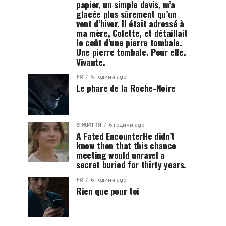
papier, un simple devis, m’a
glacée plus sûrement qu’un
vent d’hiver. Il était adressé à
ma mère, Colette, et détaillait
le coût d’une pierre tombale.
Une pierre tombale. Pour elle.
Vivante.
FR
5 години ago
Le phare de la Roche-Noire
З ЖИТТЯ
6 години ago
A Fated EncounterHe didn’t
know then that this chance
meeting would unravel a
secret buried for thirty years.
FR
6 години ago
Rien que pour toi