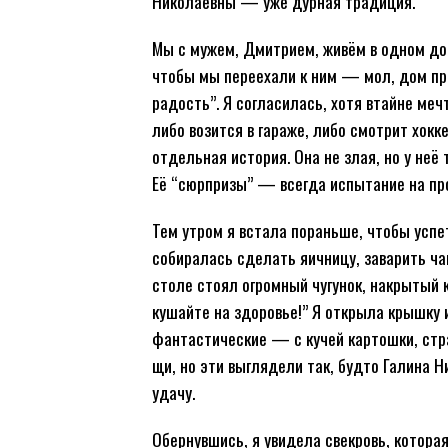
Николаевны — уже дурная традиция.
Мы с мужем, Дмитрием, живём в одном дом
чтобы мы переехали к ним — мол, дом про
радость”. Я согласилась, хотя втайне ме
либо возится в гараже, либо смотрит хокк
отдельная история. Она не злая, но у неё
Её “сюрпризы” — всегда испытание на пр
Тем утром я встала пораньше, чтобы успет
собиралась сделать яичницу, заварить чай
столе стоял огромный чугунок, накрытый 
кушайте на здоровье!” Я открыла крышку и
фантастические — с кучей картошки, стр
щи, но эти выглядели так, будто Галина Н
удачу.
Обернувшись, я увидела свекровь, которая