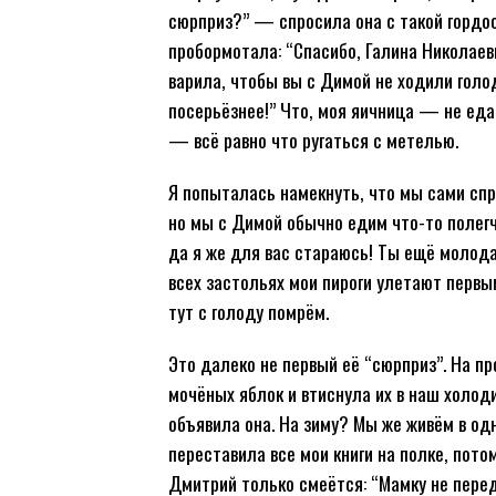
сюрприз?” — спросила она с такой гордос
пробормотала: “Спасибо, Галина Николаевн
варила, чтобы вы с Димой не ходили голод
посерьёзнее!” Что, моя яичница — не еда
— всё равно что ругаться с метелью.
Я попыталась намекнуть, что мы сами спр
но мы с Димой обычно едим что-то полегче
да я же для вас стараюсь! Ты ещё молодая
всех застольях мои пироги улетают первым
тут с голоду помрём.
Это далеко не первый её “сюрприз”. На п
мочёных яблок и втиснула их в наш холоди
объявила она. На зиму? Мы же живём в одн
переставила все мои книги на полке, пото
Дмитрий только смеётся: “Мамку не пере