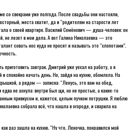
е со свекрами уже полгода. После свадьбы они настояли,
сторный, места хватит, да и “родителям на старости лет
чтала о своей квартире. Василий Семёнович — душа-человек: он
ей, не лезет в мои дела. А вот Галина Николаевна — это
 талант совать нос куда не просят и называть это “хлопотами”.
очность.
ь приготовить завтрак. Дмитрий уже уехал на работу, а я
 и спокойно начать день. Но, зайдя на кухню, обомлела. На
крышкой, а рядом — записка: “Ленусь, это вам на обед,
 едва не ахнула: внутри был щи, но не простые, а какие-то
анным привкусом и, кажется, целым пучком петрушки. Я люблю
иколаевна собрала всё, что нашла в огороде, и сварила на
 как раз зашла на кухню. “Ну что, Леночка, понравился мой