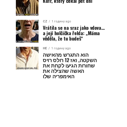
Kufr, který čekal pět dní
CZ
1 годину ago
Vrátila se na sraz jako vdova…
a její holčička řekla: „Máma
věděla, že tu budeš“
HE
1 годину ago
הוא התגרש מהאישה
השקטה, ואז 12 רולס רויס
שחורות הגיעו לקחת את
האשה שהצילה את
האימפריה שלו