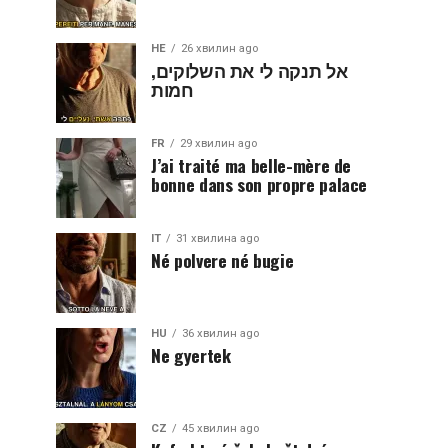
HE
26 хвилин ago
אל תנקה לי את השלוקים,
חמות
FR
29 хвилин ago
J’ai traité ma belle-mère de
bonne dans son propre palace
IT
31 хвилина ago
Né polvere né bugie
HU
36 хвилин ago
Ne gyertek
CZ
45 хвилин ago