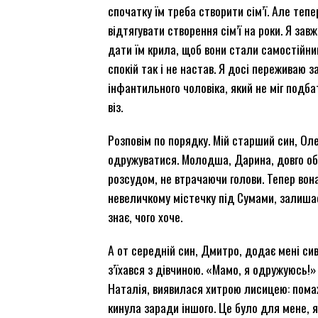
спочатку їм треба створити сім’ї. Але те
відтягувати створення сім’ї на роки. Я за
дати їм крила, щоб вони стали самостійним
спокій так і не настав. Я досі переживаю з
інфантильного чоловіка, який не міг подба
віз.
Розповім по порядку. Мій старший син, Оле
одружуватися. Молодша, Дарина, довго оби
розсудом, не втрачаючи голови. Тепер вона
невеличкому містечку під Сумами, залиша
знає, чого хоче.
А от середній син, Дмитро, додає мені сив
з’їхався з дівчиною. «Мамо, я одружуюсь!»
Наталія, виявилася хитрою лисицею: помах
кинула заради іншого. Це було для мене, я