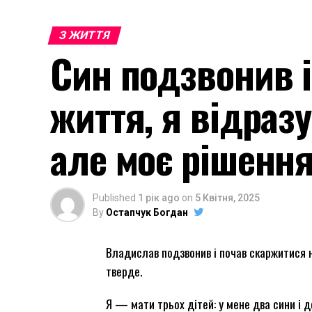
З ЖИТТЯ
Син подзвонив і
життя, я відразу
але моє рішенн
Published
1 рік ago
on
5 Квітня, 2025
By
Остапчук Богдан
Владислав подзвонив і почав скаржитися на
тверде.
Я — мати трьох дітей: у мене два сини і до