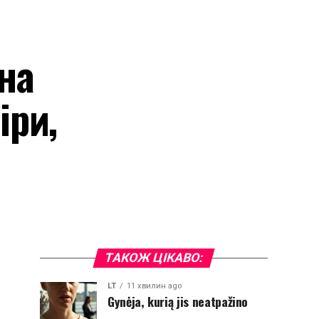
на
іри,
ТАКОЖ ЦІКАВО:
LT
11 хвилин ago
Gynėja, kurią jis neatpažino