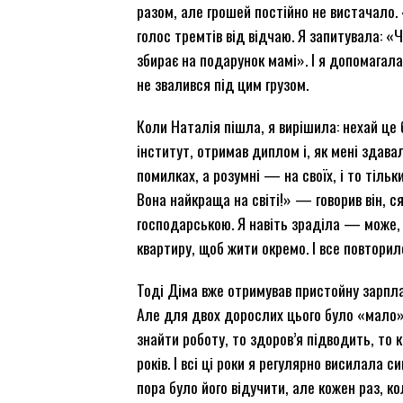
разом, але грошей постійно не вистачало.
голос тремтів від відчаю. Я запитувала: «
збирає на подарунок мамі». І я допомагал
не звалився під цим грузом.
Коли Наталія пішла, я вирішила: нехай це
інститут, отримав диплом і, як мені здава
помилках, а розумні — на своїх, і то тільки
Вона найкраща на світі!» — говорив він, 
господарською. Я навіть зраділа — може, 
квартиру, щоб жити окремо. І все повторил
Тоді Діма вже отримував пристойну зарплат
Але для двох дорослих цього було «мало». 
знайти роботу, то здоров’я підводить, то к
років. І всі ці роки я регулярно висилала 
пора було його відучити, але кожен раз, ко