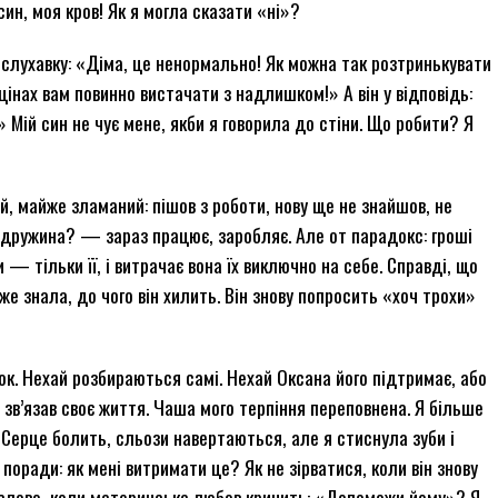
син, моя кров! Як я могла сказати «ні»?
в слухавку: «Діма, це ненормально! Як можна так розтринькувати
інах вам повинно вистачати з надлишком!» А він у відповідь:
 Мій син не чує мене, якби я говорила до стіни. Що робити? Я
й, майже зламаний: пішов з роботи, нову ще не знайшов, не
е дружина? — зараз працює, заробляє. Але от парадокс: гроші
 — тільки її, і витрачає вона їх виключно на себе. Справді, що
же знала, до чого він хилить. Він знову попросить «хоч трохи»
рок. Нехай розбираються самі. Нехай Оксана його підтримає, або
м зв’язав своє життя. Чаша мого терпіння переповнена. Я більше
. Серце болить, сльози навертаються, але я стиснула зуби і
 поради: як мені витримати це? Як не зірватися, коли він знову
 слово, коли материнська любов кричить: «Допоможи йому»? Я