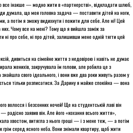
пер все інакше — модно жити в «партнерстві», відкладати шлюб,
вжди думала, що моя головна задача — поставити дітей на ноги,
и, а потім я зможу видихнути і пожити для себе. Але ні! Цей
а них. Чому все на мені? Тому що я вийшла заміж за
ти ні про себе, ні про дітей, залишивши мене одній тягти цей
ксій, дивиться на сімейне життя з недовірою і навіть не думає
рала женихів, закручувала їм голови, але робила це з
 знайшла свого ідеального, і вони вже два роки живуть разом у
ється тільки розписатися. За Дарину я майже спокійна — вона
ого волосся і безсонних ночей! Ще на студентській лаві він
 — радісно заявив він. Але його «кохання всього життя»,
ала хвостом, витягла з нього гроші — і з мене теж, — а потім
к грім серед ясного неба. Вони знімали квартиру, щоб жити