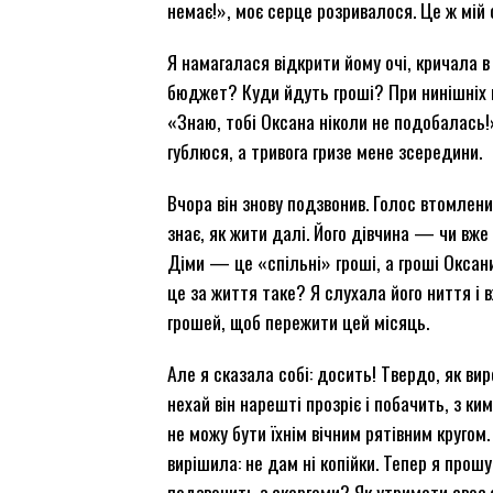
немає!», моє серце розривалося. Це ж мій 
Я намагалася відкрити йому очі, кричала 
бюджет? Куди йдуть гроші? При нинішніх ц
«Знаю, тобі Оксана ніколи не подобалась!»
гублюся, а тривога гризе мене зсередини.
Вчора він знову подзвонив. Голос втомлени
знає, як жити далі. Його дівчина — чи вж
Діми — це «спільні» гроші, а гроші Оксани
це за життя таке? Я слухала його ниття і в
грошей, щоб пережити цей місяць.
Але я сказала собі: досить! Твердо, як ви
нехай він нарешті прозріє і побачить, з ки
не можу бути їхнім вічним рятівним кругом
вирішила: не дам ні копійки. Тепер я прошу
подзвонить з скаргами? Як утримати своє