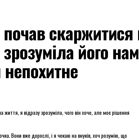
 почав скаржитися 
 зрозуміла його нам
я непохитне
 життя, я відразу зрозуміла, чого він хоче, але моє рішення
чка. Вони вже дорослі, і я чекаю на внуків, хоч розумію, що