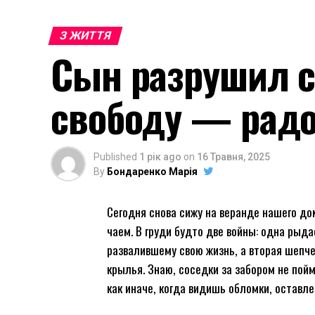
З ЖИТТЯ
Сын разрушил с
свободу — радос
Published
1 рік ago
on
16 Травня, 2025
By
Бондаренко Марія
Сегодня снова сижу на веранде нашего до
чаем. В груди будто две войны: одна рыд
развалившему свою жизнь, а вторая шепче
крылья. Знаю, соседки за забором не пой
как иначе, когда видишь обломки, оставле