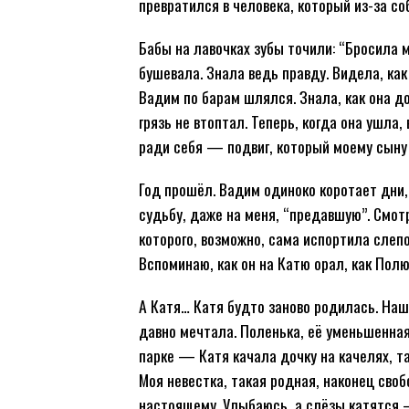
превратился в человека, который из-за со
Бабы на лавочках зубы точили: “Бросила м
бушевала. Знала ведь правду. Видела, как
Вадим по барам шлялся. Знала, как она до
грязь не втоптал. Теперь, когда она ушла
ради себя — подвиг, который моему сыну 
Год прошёл. Вадим одиноко коротает дни,
судьбу, даже на меня, “предавшую”. Смотр
которого, возможно, сама испортила слепо
Вспоминаю, как он на Катю орал, как Полю
А Катя… Катя будто заново родилась. Наш
давно мечтала. Поленька, её уменьшенная
парке — Катя качала дочку на качелях, та
Моя невестка, такая родная, наконец сво
настоящему. Улыбаюсь, а слёзы катятся —