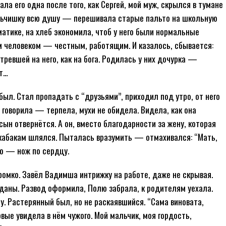
а его одна после того, как Сергей, мой муж, скрылся в тумане
альчишку всю душу — перешивала старые пальто на школьную
атике, на хлеб экономила, чтоб у него были нормальные
м человеком — честным, работящим. И казалось, сбывается:
ревшей на него, как на бога. Родилась у них дочурка —
ет…
был. Стал пропадать с “друзьями”, приходил под утро, от него
 говорила — терпела, мухи не обидела. Видела, как она
сын отвернётся. А он, вместо благодарности за жену, которая
по кабакам шлялся. Пыталась вразумить — отмахивался: “Мать,
во — нож по сердцу.
громко. Завёл Вадимша интрижку на работе, даже не скрывая.
даны. Развод оформила, Полю забрала, к родителям уехала.
у. Растерянный был, но не раскаявшийся. “Сама виновата,
вые увидела в нём чужого. Мой мальчик, моя гордость,