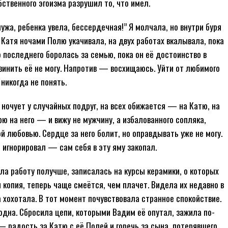
бственного эгоизма разрушил то, что имел.
ужа, ребенка увела, бессердечная!” Я молчала, но внутри буря
 Катя ночами Полю укачивала, на двух работах вкалывала, пока
 последнего боролась за семью, пока он её достоинство в
, винить её не могу. Напротив — восхищаюсь. Уйти от любимого
никогда не понять.
 ночует у случайных подруг, на всех обижается — на Катю, на
ю на него — и вижу не мужчину, а избалованного сопляка,
й любовью. Сердце за него болит, но оправдывать уже не могу.
 игнорировал — сам себя в эту яму закопал.
ла работу получше, записалась на курсы керамики, о которых
 копия, теперь чаще смеётся, чем плачет. Видела их недавно в
 хохотала. В тот момент почувствовала странное спокойствие.
бодна. Сбросила цепи, которыми Вадим её опутал, зажила по-
 радость за Катю с её Полей и горечь за сына, потерявшего