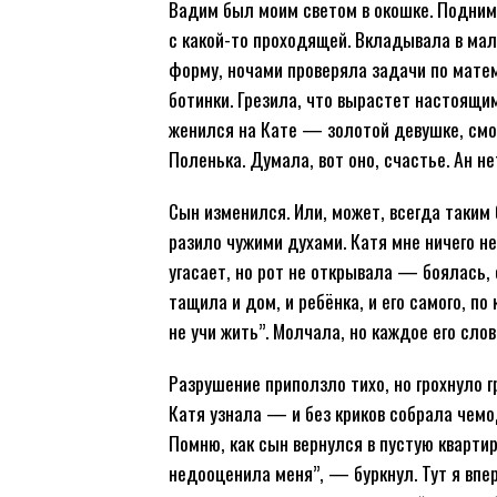
Вадим был моим светом в окошке. Поднимал
с какой-то проходящей. Вкладывала в м
форму, ночами проверяла задачи по матем
ботинки. Грезила, что вырастет настоящи
женился на Кате — золотой девушке, смот
Поленька. Думала, вот оно, счастье. Ан н
Сын изменился. Или, может, всегда таким 
разило чужими духами. Катя мне ничего не
угасает, но рот не открывала — боялась, 
тащила и дом, и ребёнка, и его самого, 
не учи жить”. Молчала, но каждое его сло
Разрушение приползло тихо, но грохнуло 
Катя узнала — и без криков собрала чемо
Помню, как сын вернулся в пустую квартир
недооценила меня”, — буркнул. Тут я впер