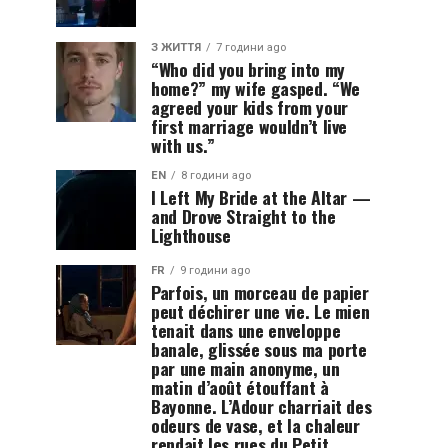
З ЖИТТЯ
7 години ago
“Who did you bring into my
home?” my wife gasped. “We
agreed your kids from your
first marriage wouldn’t live
with us.”
EN
8 години ago
I Left My Bride at the Altar —
and Drove Straight to the
Lighthouse
FR
9 години ago
Parfois, un morceau de papier
peut déchirer une vie. Le mien
tenait dans une enveloppe
banale, glissée sous ma porte
par une main anonyme, un
matin d’août étouffant à
Bayonne. L’Adour charriait des
odeurs de vase, et la chaleur
rendait les rues du Petit