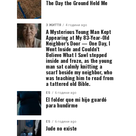
The Day the Ground Held Me
З ЖИТТЯ
4 години ago
A Mysterious Young Man Kept
Appearing at My 83-Year-Old
Neighbor’s Door — One Day, I
Went Inside and Couldn’t
Believe What I SawI stepped
inside and froze, as the young
man sat calmly knitting a
scarf beside my neighbor, who
was teaching him to read from
a tattered old Bible.
ES
6 години ago
El folder que mi hijo guardó
para hundirme
ES
6 години ago
Jude no existe