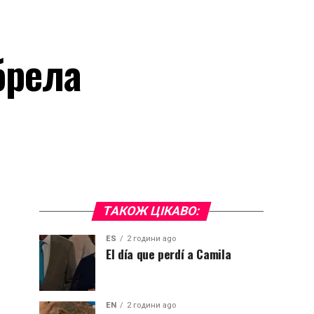
брела
ТАКОЖ ЦІКАВО:
ES
2 години ago
El día que perdí a Camila
EN
2 години ago