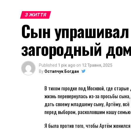
З ЖИТТЯ
Сын упрашивал 
загородный доми
Published
1 рік ago
on
12 Травня, 2025
By
Остапчук Богдан
В тихом городке под Москвой, где стары
жизнь перевернулась из-за просьбы сына, 
дать своему младшему сыну, Артёму, всё
перед выбором, расколовшим нашу семью
Я была против того, чтобы Артём женился 