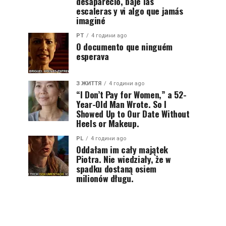
desapareció, bajé las
escaleras y vi algo que jamás
imaginé
PT
4 години ago
O documento que ninguém
esperava
З ЖИТТЯ
4 години ago
“I Don’t Pay for Women,” a 52-
Year-Old Man Wrote. So I
Showed Up to Our Date Without
Heels or Makeup.
PL
4 години ago
Oddałam im cały majątek
Piotra. Nie wiedziały, że w
spadku dostaną osiem
milionów długu.