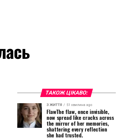
лась
ТАКОЖ ЦІКАВО:
З ЖИТТЯ
51 хвилина ago
FlawThe flaw, once invisible,
now spread like cracks across
the mirror of her memories,
shattering every reflection
she had trusted.