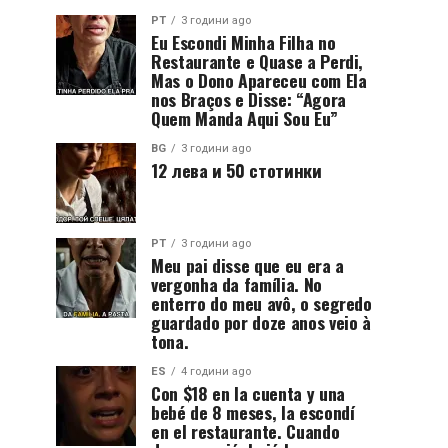
PT
3 години ago
Eu Escondi Minha Filha no
Restaurante e Quase a Perdi,
Mas o Dono Apareceu com Ela
nos Braços e Disse: “Agora
Quem Manda Aqui Sou Eu”
BG
3 години ago
12 лева и 50 стотинки
PT
3 години ago
Meu pai disse que eu era a
vergonha da família. No
enterro do meu avô, o segredo
guardado por doze anos veio à
tona.
ES
4 години ago
Con $18 en la cuenta y una
bebé de 8 meses, la escondí
en el restaurante. Cuando