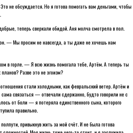
Это не обсуждается. Но я готова помогать вам деньгами, чтобы
.
 добрые, теперь сверкали обидой. Аня молча смотрела в пол.
н. — Мы просим не навсегда, а ты даже не хочешь нам
м в горле. — Я всю жизнь помогала тебе, Артём. А теперь ты
 планов? Разве это не эгоизм?
 отношения стали холодными, как февральский ветер. Артём и
ь сама связаться — отвечали сдержанно, будто говорили не с
алось от боли — я потеряла единственного сына, которого
ступила правильно.
 полпути, привыкнув жить за мой счёт. И не была готова
т сложностей. Моя жизнь тоже чего-то стоит, и я заслужила