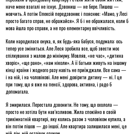
наче мене взагалі не існує. Дзвониш — не бере. Пишеш —
мовчить. А потім Олексій передзвонює і пояснює: «Мамо, у Лесі
просто багато справ, не ображайся». Я б і не ображалася, коли б
мова йшла про справи, а не про елементарну ввічливість.
Коли народилася онука, я, як будь-яка бабуся, подумала: ось
тепер усе зміниться. Але Леся зробила все, щоб звести моє
спілкування з малою до мінімуму. Мовляв, «не час», «дитина
хворіє», «ще рано», «нам ніколи». А її батьки живуть на іншому
кінці країни і жодного разу навіть не приїжджали. Все сама —
і на ній, і на чоловікові. Але мені довірити дитину — ні. І це
при тому, що я вже на пенсії, здорова, активна, і радо б
допомагала.
Я змирилася. Перестала дзвонити. Не тому, що охолола —
просто не хотіла бути нав’язливою. Жила спокійно в своїй
трикімнатній квартирі, яку колись разом з чоловіком купила, а
він потім пішов — до іншої. Але квартира залишилася мені, це
мій дім, мій острівок спокою.