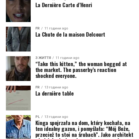
La Dernière Carte d’Henri
FR
11 години ago
La Chute de la maison Delcourt
З ЖИТТЯ
11 години ago
“Take this kitten,” the woman begged at
the market. The passerby’s reaction
shocked everyone.
FR
13 години ago
La dernière table
PL
13 години ago
Kinga spojrzała na dom, który kochała, na
ten idealny gazon, i pomyślała: “Mój Boże,
przecież to stoi na śrubach”. Jako architekt