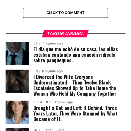
CLICK TO COMMENT
ТАКОЖ ЦІКАВО:
ES
7 години ago
El día que me echó de su casa, las niñas
estaban cantando una canción ridícula
sobre panqueques.
EN
8 години ago
I Divorced the Wife Everyone
Underestimated—Then Twelve Black
Escalades Showed Up to Take Home the
Woman Who Held My Company Together
З ЖИТТЯ
8 години ago
Brought a Cat and Left It Behind. Three
Years Later, They Were Stunned by What
Became of It.
FR
10 години ago