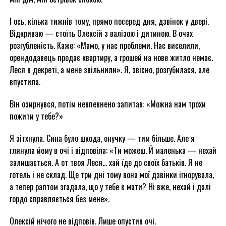
І ось, кілька тижнів тому, прямо посеред дня, дзвінок у двері.
Відкриваю — стоїть Олексій з валізою і дитиною. В очах
розгубленість. Каже: «Мамо, у нас проблеми. Нас виселили,
орендодавець продає квартиру, а грошей на нове житло немає.
Леся в декреті, а мене звільнили». Я, звісно, розгубилася, але
впустила.
Він озирнувся, потім невпевнено запитав: «Можна нам трохи
пожити у тебе?»
Я зітхнула. Сина було шкода, онучку — тим більше. Але я
глянула йому в очі і відповіла: «Ти можеш. Й маленька — нехай
залишається. А от твоя Леся… хай їде до своїх батьків. Я не
готель і не склад. Ще три дні тому вона мої дзвінки ігнорувала,
а тепер раптом згадала, що у тебе є мати? Ні вже, нехай і далі
гордо справляється без мене».
Олексій нічого не відповів. Лише опустив очі.