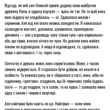
Відтоді, як мій син Олексій привів додому свою майбутню
дружину Лесю, я одразу відчула — щось не так. Не те щоб вона
мені відразу не сподобалась — ні. Здавалася милою і
скромною. Але від неї віяло якоюсь холодністю. Я намагалася
налагодити контакт, дзвонила, цікавилася, пропонувала
допомогу — але у відповідь чула тільки сухе «усе нормально»
або, ще гірше, взагалі нічого не чула. На дзвінки вона майже
ніколи не відповідала. А якщо й відповідала, то, здавалося,
лише з ввічливості. І то, через силу.
Спочатку я думала: може, вона сором’язлива. Може, з часом
звикне, відкриється. Я старалася бути доброю, не влазити в
особисте. Та кожного разу, як я збиралася в гості, вона, ніби по
годиннику, «раптово» згадувала, що їй терміново треба кудись
їхати — то до подруги, то в салон, то на курси. І залишала мене
одну з сином і тишею в квартирі.
Але найгірше було навіть не це. Найгірше — коли вони
переїхали в орендовану квартиру і стали жити своїм життям,