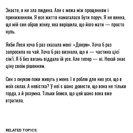
Знаєте, я не зла людина. Але є межа між прощенням і
приниженням. Я все життя намагалася бути поруч. Я не винна,
що мій син обрав жінку, яка вирішила, що його мати — просто
нуль.
Якби Леся хоча б раз сказала мені: «Дякую». Хоча б раз
запросила на чай. Хоча б раз визнала, що я — частина цієї
сім’ї. Я б без вагань віддала їй усе. Але тепер — ні. Нехай знає
ціну своїм рішенням.
Син з онукою поки живуть у мене. І я роблю для них усе, що в
моїх силах. А невістка? У неї є шанс довести, що вона не тільки
горда, а й розумна. Тільки боюся, що цей шанс вона вже
втратила.
RELATED TOPICS: