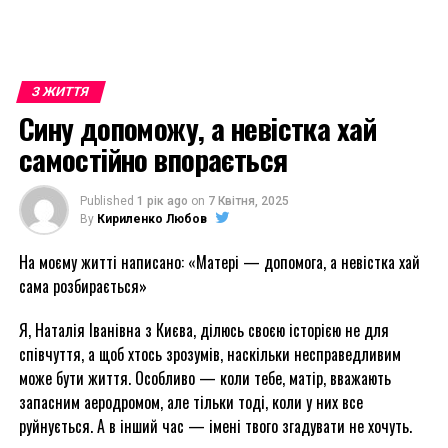
З ЖИТТЯ
Сину допоможу, а невістка хай
самостійно впорається
Published
1 рік ago
on
7 Квітня, 2025
By
Кириленко Любов
На моєму житті написано: «Матері — допомога, а невістка хай
сама розбирається»
Я, Наталія Іванівна з Києва, ділюсь своєю історією не для
співчуття, а щоб хтось зрозумів, наскільки несправедливим
може бути життя. Особливо — коли тебе, матір, вважають
запасним аеродромом, але тільки тоді, коли у них все
руйнується. А в інший час — імені твого згадувати не хочуть.