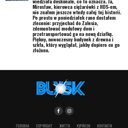
wiedziała doskonale, co to oznacza. Ja,
Mirosław, kierowca ciężarówki z HDS-em,
nie znałem jeszcze wtedy całej tej historii.
Po prostu w poniedziałek rano dostałem
zlecenie: przyjechać do Zalesia,
zdemontować modułowy dom i
przetransportować go na nową działkę.
Piękny, nowoczesny budynek z drewna i
szkła, który wyglądał, jakby dopiero co go
złożono.
ГОЛОВНА
COPYRIGHT
ЖИТТЯ
КУРЙОЗИ
КОНТАКТИ