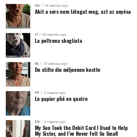
HU
14 хвилин ago
Akit a sors nem látogat meg, azt az anyósa
IT
45 хвилин ago
La poltrona sbagliata
NL
47 хвилин ago
De stilte die miljoenen kostte
FR
2 години ago
Le papier plié en quatre
EN
2 години ago
My Son Took the Debit Card I Used to Help
My Sister, and I’ve Never Felt So Small