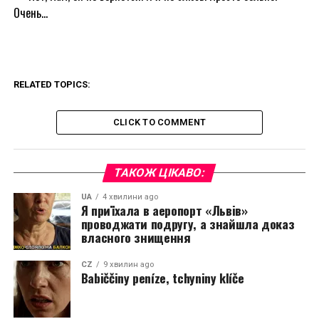
Очень…
RELATED TOPICS:
CLICK TO COMMENT
ТАКОЖ ЦІКАВО:
UA
4 хвилини ago
Я приїхала в аеропорт «Львів»
проводжати подругу, а знайшла доказ
власного знищення
CZ
9 хвилин ago
Babiččiny peníze, tchyniny klíče