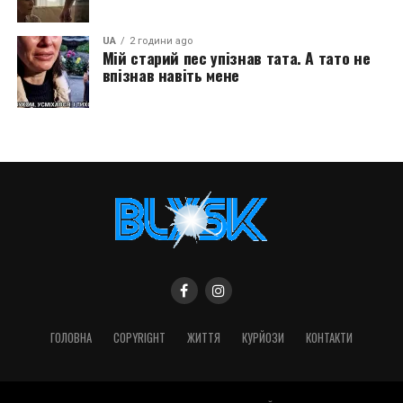
UA
2 години ago
Мій старий пес упізнав тата. А тато не
впізнав навіть мене
ГОЛОВНА
COPYRIGHT
ЖИТТЯ
КУРЙОЗИ
КОНТАКТИ