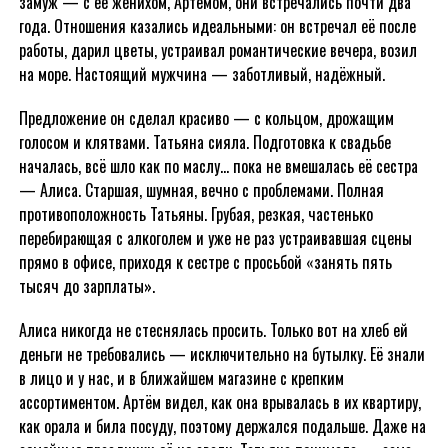
замуж — с её женихом, Артёмом, они встречались почти два
года. Отношения казались идеальными: он встречал её после
работы, дарил цветы, устраивал романтические вечера, возил
на море. Настоящий мужчина — заботливый, надёжный.
Предложение он сделал красиво — с кольцом, дрожащим
голосом и клятвами. Татьяна сияла. Подготовка к свадьбе
началась, всё шло как по маслу… пока не вмешалась её сестра
— Алиса. Старшая, шумная, вечно с проблемами. Полная
противоположность Татьяны. Грубая, резкая, частенько
перебирающая с алкоголем и уже не раз устраивавшая сцены
прямо в офисе, приходя к сестре с просьбой «занять пять
тысяч до зарплаты».
Алиса никогда не стеснялась просить. Только вот на хлеб ей
деньги не требовались — исключительно на бутылку. Её знали
в лицо и у нас, и в ближайшем магазине с крепким
ассортиментом. Артём видел, как она врывалась в их квартиру,
как орала и била посуду, поэтому держался подальше. Даже на