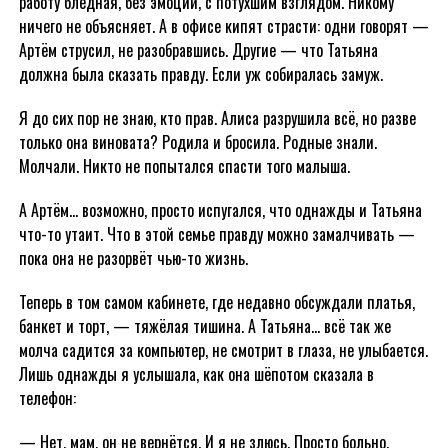
работу бледная, без эмоций, с потухшим взглядом. Никому
ничего не объясняет. А в офисе кипят страсти: одни говорят —
Артём струсил, не разобравшись. Другие — что Татьяна
должна была сказать правду. Если уж собиралась замуж.
Я до сих пор не знаю, кто прав. Алиса разрушила всё, но разве
только она виновата? Родила и бросила. Родные знали.
Молчали. Никто не попытался спасти того малыша.
А Артём… возможно, просто испугался, что однажды и Татьяна
что-то утаит. Что в этой семье правду можно замалчивать —
пока она не разорвёт чью-то жизнь.
Теперь в том самом кабинете, где недавно обсуждали платья,
банкет и торт, — тяжёлая тишина. А Татьяна… всё так же
молча садится за компьютер, не смотрит в глаза, не улыбается.
Лишь однажды я услышала, как она шёпотом сказала в
телефон:
— Нет, мам, он не вернётся. И я не злюсь. Просто больно.