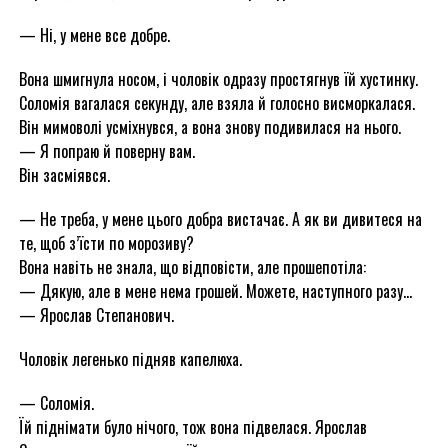
— Ні, у мене все добре.
Вона шмигнула носом, і чоловік одразу простягнув їй хустинку.
Соломія вагалася секунду, але взяла й голосно висморкалася.
Він мимоволі усміхнувся, а вона знову подивилася на нього.
— Я попраю й поверну вам.
Він засміявся.
— Не треба, у мене цього добра вистачає. А як ви дивитеся на
те, щоб з’їсти по морозиву?
Вона навіть не знала, що відповісти, але прошепотіла:
— Дякую, але в мене нема грошей. Можете, наступного разу…
— Ярослав Степанович.
Чоловік легенько підняв капелюха.
— Соломія.
Їй піднімати було нічого, тож вона підвелася. Ярослав