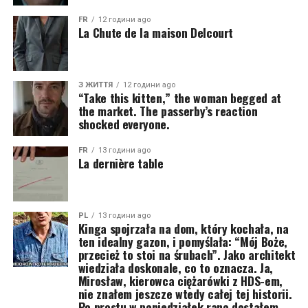
FR
12 години ago
La Chute de la maison Delcourt
З ЖИТТЯ
12 години ago
“Take this kitten,” the woman begged at
the market. The passerby’s reaction
shocked everyone.
FR
13 години ago
La dernière table
PL
13 години ago
Kinga spojrzała na dom, który kochała, na
ten idealny gazon, i pomyślała: “Mój Boże,
przecież to stoi na śrubach”. Jako architekt
wiedziała doskonale, co to oznacza. Ja,
Mirosław, kierowca ciężarówki z HDS-em,
nie znałem jeszcze wtedy całej tej historii.
Po prostu w poniedziałek rano dostałem