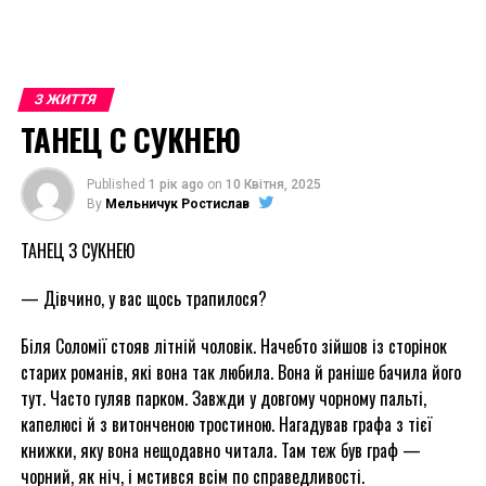
З ЖИТТЯ
ТАНЕЦ С СУКНЕЮ
Published
1 рік ago
on
10 Квітня, 2025
By
Мельничук Ростислав
ТАНЕЦ З СУКНЕЮ
— Дівчино, у вас щось трапилося?
Біля Соломії стояв літній чоловік. Начебто зійшов із сторінок
старих романів, які вона так любила. Вона й раніше бачила його
тут. Часто гуляв парком. Завжди у довгому чорному пальті,
капелюсі й з витонченою тростиною. Нагадував графа з тієї
книжки, яку вона нещодавно читала. Там теж був граф —
чорний, як ніч, і мстився всім по справедливості.