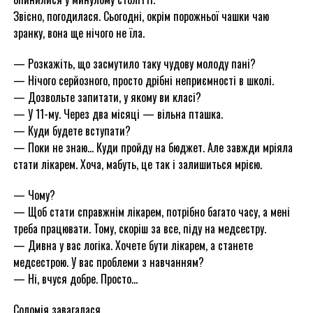
Звісно, погодилася. Сьогодні, окрім порожньої чашки чаю
зранку, вона ще нічого не їла.
— Розкажіть, що засмутило таку чудову молоду пані?
— Нічого серйозного, просто дрібні неприємності в школі.
— Дозвольте запитати, у якому ви класі?
— У 11-му. Через два місяці — вільна пташка.
— Куди будете вступати?
— Поки не знаю… Куди пройду на бюджет. Але завжди мріяла
стати лікарем. Хоча, мабуть, це так і залишиться мрією.
— Чому?
— Щоб стати справжнім лікарем, потрібно багато часу, а мені
треба працювати. Тому, скоріш за все, піду на медсестру.
— Дивна у вас логіка. Хочете бути лікарем, а станете
медсестрою. У вас проблеми з навчанням?
— Ні, вчуся добре. Просто…
Соломія завагалася.