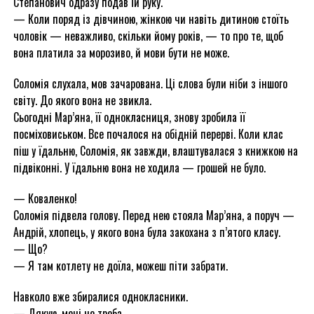
Степанович одразу подав їй руку.
— Коли поряд із дівчиною, жінкою чи навіть дитиною стоїть
чоловік — неважливо, скільки йому років, — то про те, щоб
вона платила за морозиво, й мови бути не може.
Соломія слухала, мов зачарована. Ці слова були ніби з іншого
світу. До якого вона не звикла.
Сьогодні Мар’яна, її однокласниця, знову зробила її
посміховиськом. Все почалося на обідній перерві. Коли клас
піш у їдальню, Соломія, як завжди, влаштувалася з книжкою на
підвіконні. У їдальню вона не ходила — грошей не було.
— Коваленко!
Соломія підвела голову. Перед нею стояла Мар’яна, а поруч —
Андрій, хлопець, у якого вона була закохана з п’ятого класу.
— Що?
— Я там котлету не доїла, можеш піти забрати.
Навколо вже збиралися однокласники.
— Дякую, мені не треба.