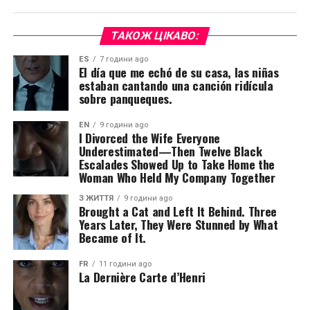
ТАКОЖ ЦІКАВО:
ES
7 години ago
El día que me echó de su casa, las niñas
estaban cantando una canción ridícula
sobre panqueques.
EN
9 години ago
I Divorced the Wife Everyone
Underestimated—Then Twelve Black
Escalades Showed Up to Take Home the
Woman Who Held My Company Together
З ЖИТТЯ
9 години ago
Brought a Cat and Left It Behind. Three
Years Later, They Were Stunned by What
Became of It.
FR
11 години ago
La Dernière Carte d’Henri