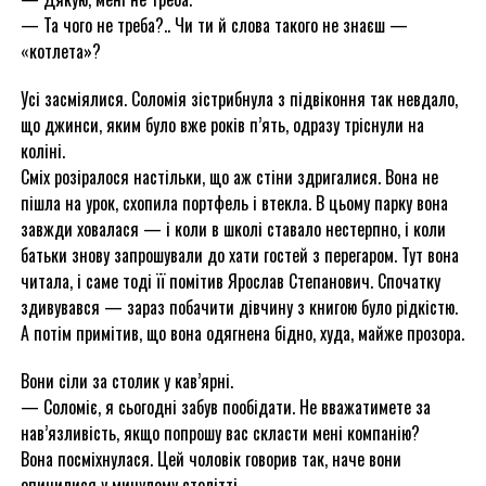
— Та чого не треба?.. Чи ти й слова такого не знаєш —
«котлета»?
Усі засміялися. Соломія зістрибнула з підвіконня так невдало,
що джинси, яким було вже років п’ять, одразу тріснули на
коліні.
Сміх розіралося настільки, що аж стіни здригалися. Вона не
пішла на урок, схопила портфель і втекла. В цьому парку вона
завжди ховалася — і коли в школі ставало нестерпно, і коли
батьки знову запрошували до хати гостей з перегаром. Тут вона
читала, і саме тоді її помітив Ярослав Степанович. Спочатку
здивувався — зараз побачити дівчину з книгою було рідкістю.
А потім примітив, що вона одягнена бідно, худа, майже прозора.
Вони сіли за столик у кав’ярні.
— Соломіє, я сьогодні забув пообідати. Не вважатимете за
нав’язливість, якщо попрошу вас скласти мені компанію?
Вона посміхнулася. Цей чоловік говорив так, наче вони
опинилися у минулому столітті.