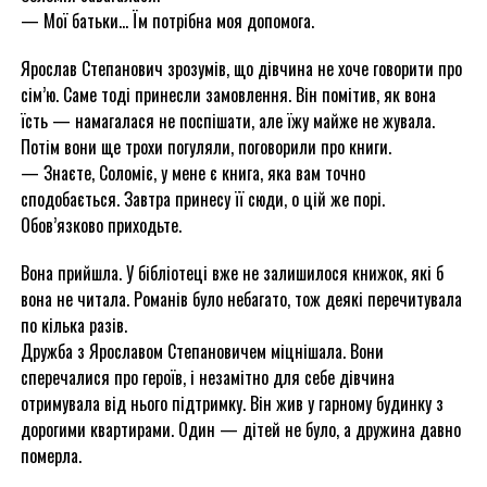
— Мої батьки… Їм потрібна моя допомога.
Ярослав Степанович зрозумів, що дівчина не хоче говорити про
сім’ю. Саме тоді принесли замовлення. Він помітив, як вона
їсть — намагалася не поспішати, але їжу майже не жувала.
Потім вони ще трохи погуляли, поговорили про книги.
— Знаєте, Соломіє, у мене є книга, яка вам точно
сподобається. Завтра принесу її сюди, о цій же порі.
Обов’язково приходьте.
Вона прийшла. У бібліотеці вже не залишилося книжок, які б
вона не читала. Романів було небагато, тож деякі перечитувала
по кілька разів.
Дружба з Ярославом Степановичем міцнішала. Вони
сперечалися про героїв, і незамітно для себе дівчина
отримувала від нього підтримку. Він жив у гарному будинку з
дорогими квартирами. Один — дітей не було, а дружина давно
померла.