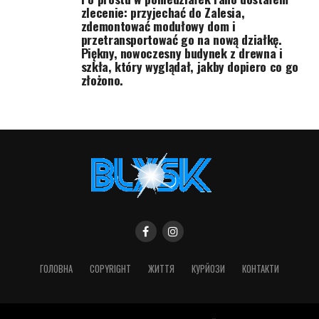
zlecenie: przyjechać do Zalesia,
zdemontować modułowy dom i
przetransportować go na nową działkę.
Piękny, nowoczesny budynek z drewna i
szkła, który wyglądał, jakby dopiero co go
złożono.
ГОЛОВНА
COPYRIGHT
ЖИТТЯ
КУРЙОЗИ
КОНТАКТИ