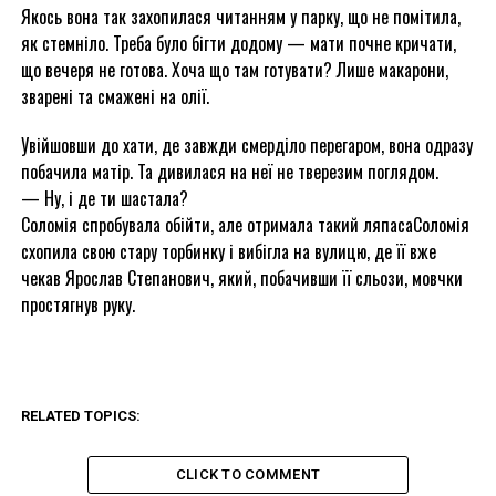
Якось вона так захопилася читанням у парку, що не помітила,
як стемніло. Треба було бігти додому — мати почне кричати,
що вечеря не готова. Хоча що там готувати? Лише макарони,
зварені та смажені на олії.
Увійшовши до хати, де завжди смерділо перегаром, вона одразу
побачила матір. Та дивилася на неї не тверезим поглядом.
— Ну, і де ти шастала?
Соломія спробувала обійти, але отримала такий ляпасаСоломія
схопила свою стару торбинку і вибігла на вулицю, де її вже
чекав Ярослав Степанович, який, побачивши її сльози, мовчки
простягнув руку.
RELATED TOPICS:
CLICK TO COMMENT