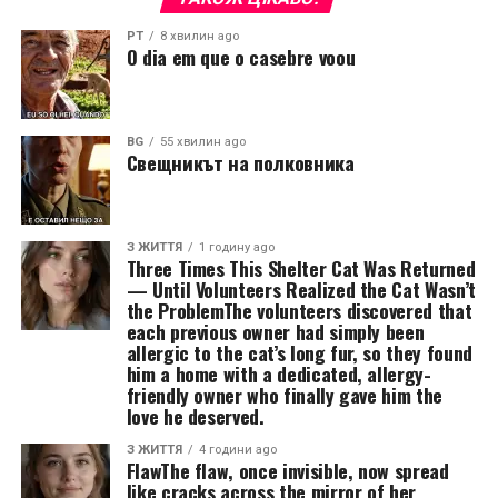
PT
8 хвилин ago
O dia em que o casebre voou
BG
55 хвилин ago
Свещникът на полковника
З ЖИТТЯ
1 годину ago
Three Times This Shelter Cat Was Returned
— Until Volunteers Realized the Cat Wasn’t
the ProblemThe volunteers discovered that
each previous owner had simply been
allergic to the cat’s long fur, so they found
him a home with a dedicated, allergy-
friendly owner who finally gave him the
love he deserved.
З ЖИТТЯ
4 години ago
FlawThe flaw, once invisible, now spread
like cracks across the mirror of her