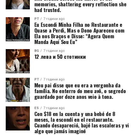
memories, shattering every reflection she
had trusted.
PT
7 години ago
Eu Escondi Minha Filha no Restaurante e
Quase a Perdi, Mas o Dono Apareceu com
Ela nos Braços e Disse: “Agora Quem
Manda Aqui Sou Eu”
BG
7 години ago
12 лева и 50 стотинки
PT
7 години ago
Meu pai disse que eu era a vergonha da
família. No enterro do meu avô, o segredo
guardado por doze anos veio à tona.
ES
7 години ago
Con $18 en la cuenta y una bebé de 8
meses, la escondí en el restaurante.
Cuando desapareció, bajé las escaleras y vi
algo que jamás imaginé