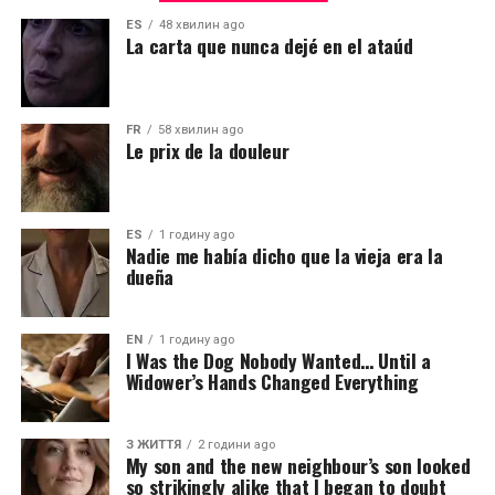
ES
48 хвилин ago
La carta que nunca dejé en el ataúd
FR
58 хвилин ago
Le prix de la douleur
ES
1 годину ago
Nadie me había dicho que la vieja era la
dueña
EN
1 годину ago
I Was the Dog Nobody Wanted… Until a
Widower’s Hands Changed Everything
З ЖИТТЯ
2 години ago
My son and the new neighbour’s son looked
so strikingly alike that I began to doubt