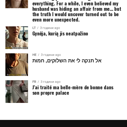
everything. For a while, I even believed my
husband was hiding an affair from me… but
the truth I would uncover turned out to be
even more unexpected.
LT
3 години ago
Gynėja, kurią jis neatpažino
HE
3 години ago
אל תנקה לי את השלוקים, חמות
FR
3 години ago
J’ai traité ma belle-mère de bonne dans
son propre palace