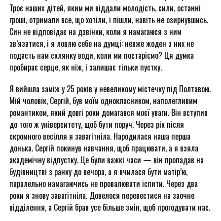
Троє наших дітей, яким ми віддали молодість, сили, останні
гроші, отримали все, що хотіли, і пішли, навіть не озирнувшись.
Син не відповідає на дзвінки, коли я намагаюся з ним
зв’язатися, і я ловлю себе на думці: невже жоден з них не
подасть нам склянку води, коли ми постаріємо? Ця думка
пробирає серце, як ніж, і залишає тільки пустку.
Я вийшла заміж у 25 років у невеликому містечку під Полтавою.
Мій чоловік, Сергій, був моїм однокласником, наполегливим
романтиком, який довгі роки домагався моєї уваги. Він вступив
до того ж університету, щоб бути поруч. Через рік після
скромного весілля я завагітніла. Народилася наша перша
донька. Сергій покинув навчання, щоб працювати, а я взяла
академічну відпустку. Це були важкі часи — він пропадав на
будівництві з ранку до вечора, а я вчилася бути матір’ю,
паралельно намагаючись не провалювати іспити. Через два
роки я знову завагітніла. Довелося перевестися на заочне
відділення, а Сергій брав усе більше змін, щоб прогодувати нас.