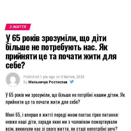
З ЖИТТЯ
У 65 років зрозуміли, що діти
більше не потребують нас. Як
прийняти це та почати жити для
себе?
Published
1 рік ago
on
3 Квітня, 2025
By
Мельничук Ростислав
У 65 років ми зрозуміли, що більше не потрібні нашим дітям. Як
прийняти це та почати жити для себе?
Мені 65, і вперше в житті переді мною постає гірке питання:
невже наші діти, заради яких ми з чоловіком пожертвували
всім, викинули нас зі свого життя, як старі непотрібні речі?