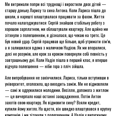
Ми витримали попри всі труднощі і виростили двох дітей —
старшу доньку Ларису та сина Антона. Коли Лариса пішла до
школи, я нарешті влаштувалася працювати за фахом. Життя
почало налагоджуватися: Сергій знайшов стабільну роботу з
хорошою зарплатнею, ми облаштували квартиру. Але щойно ми
зітхнули з полегшенням, я дізналася, що чекаю на третє. Це
був новий удар. Сергій працював ще більше, щоб утримати сім’ю,
а я залишилася вдома з малючкою Надією. Як ми впоралися,
досі не розумію, але крок за кроком повернули собі певність у
завтрашньому дні. Коли Надія пішла в перший клас, я вперше
відчула полегшення — ніби гора з пліч зійшла.
Але випробування не закінчилися. Лариса, тільки вступивши в
університет, оголосила, що виходить заміж. Ми не відмовляли
— самі ж одружилися молодими. Весілля, допомога з житлом
— це вичерпало наші останні заощадження. Потім Антон
захотів свою квартиру. Як відмовити сину? Взяли кредит,
купили йому житло. На щастя, він швидко влаштувався в крупну
компанію, і ми зітхнули з полегшенням. А Надія у випускному