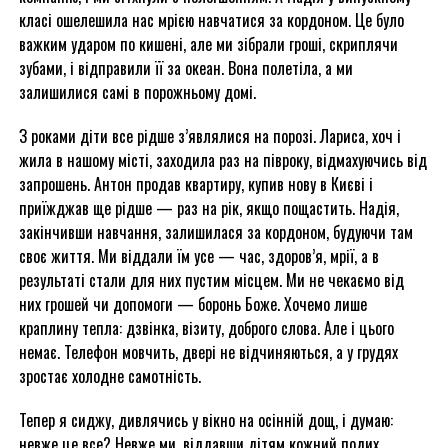
класі ошелешила нас мрією навчатися за кордоном. Це було
важким ударом по кишені, але ми зібрали гроші, скриплячи
зубами, і відправили її за океан. Вона полетіла, а ми
залишилися самі в порожньому домі.
З роками діти все рідше з’являлися на порозі. Лариса, хоч і
жила в нашому місті, заходила раз на півроку, відмахуючись від
запрошень. Антон продав квартиру, купив нову в Києві і
приїжджав ще рідше — раз на рік, якщо пощастить. Надія,
закінчивши навчання, залишилася за кордоном, будуючи там
своє життя. Ми віддали їм усе — час, здоров’я, мрії, а в
результаті стали для них пустим місцем. Ми не чекаємо від
них грошей чи допомоги — боронь Боже. Хочемо лише
краплину тепла: дзвінка, візиту, доброго слова. Але і цього
немає. Телефон мовчить, двері не відчиняються, а у грудях
зростає холодне самотність.
Тепер я сиджу, дивлячись у вікно на осінній дощ, і думаю:
невже це все? Невже ми, віддавши дітям кожний подих,