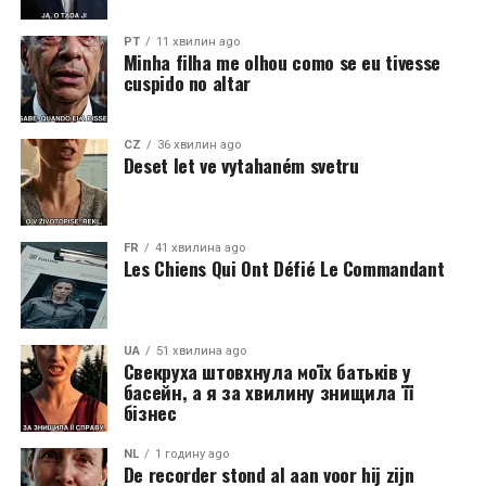
PT
11 хвилин ago
Minha filha me olhou como se eu tivesse
cuspido no altar
CZ
36 хвилин ago
Deset let ve vytahaném svetru
FR
41 хвилина ago
Les Chiens Qui Ont Défié Le Commandant
UA
51 хвилина ago
Свекруха штовхнула моїх батьків у
басейн, а я за хвилину знищила її
бізнес
NL
1 годину ago
De recorder stond al aan voor hij zijn