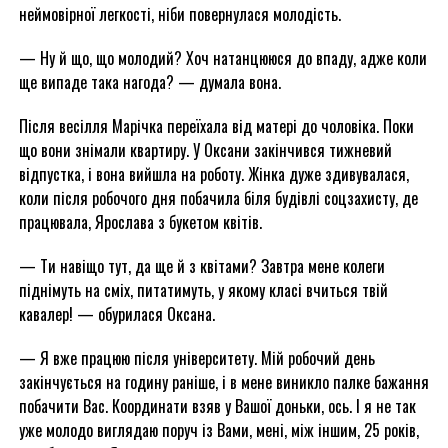
неймовірної легкості, ніби повернулася молодість.
— Ну й що, що молодий? Хоч натанцююся до впаду, адже коли
ще випаде така нагода? — думала вона.
Після весілля Марічка переїхала від матері до чоловіка. Поки
що вони знімали квартиру. У Оксани закінчився тижневий
відпустка, і вона вийшла на роботу. Жінка дуже здивувалася,
коли після робочого дня побачила біля будівлі соцзахисту, де
працювала, Ярослава з букетом квітів.
— Ти навіщо тут, да ще й з квітами? Завтра мене колеги
піднімуть на сміх, питатимуть, у якому класі вчиться твій
кавалер! — обурилася Оксана.
— Я вже працюю після університету. Мій робочий день
закінчується на годину раніше, і в мене виникло палке бажання
побачити Вас. Координати взяв у Вашої доньки, ось. І я не так
уже молодо виглядаю поруч із Вами, мені, між іншим, 25 років,