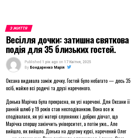
З ЖИТТЯ
Весілля дочки: затишна святкова
подія для 35 близьких гостей.
Published
1 рік ago
on
17 Квітня, 2025
By
Бондаренко Марія
Оксана видавала заміж дочку. Гостей було небагато — десь 35
осіб, майже всі родичі та друзі нареченого.
Донька Марічка була прекрасна, як усі наречені. Для Оксани її
ранній шлюб у 19 років став несподіванкою. Вона все ж
сподівалася, як усі матері слухняних і добрих дівчат, що
Марічка спершу закінчить університет, а потім уже… Але
вийшло, як вийшло. Донька на другому курсі, наречений Олег