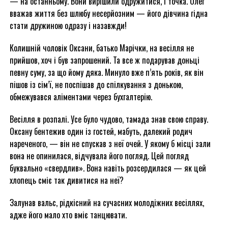
— на останньому. Вони вирішили одружитися, і точка. Олег
вважав життя без шлюбу несерйозним — його дівчина гідна
стати дружиною одразу і назавжди!
Колишній чоловік Оксани, батько Марічки, на весілля не
прийшов, хоч і був запрошений. Та все ж подарував доньці
певну суму, за що йому дяка. Минуло вже п’ять років, як він
пішов із сім’ї, не поспішав до спілкування з донькою,
обмежувався аліментами через бухгалтерію.
Весілля в розпалі. Усе було чудово, тамада знав свою справу.
Оксану бентежив один із гостей, мабуть, далекий родич
нареченого, — він не спускав з неї очей. У якому б місці зали
вона не опинилася, відчувала його погляд. Цей погляд
буквально «свердлив». Вона навіть розсердилася — як цей
хлопець сміє так дивитися на неї?
Залунав вальс, рідкісний на сучасних молодіжних весіллях,
адже його мало хто вміє танцювати.