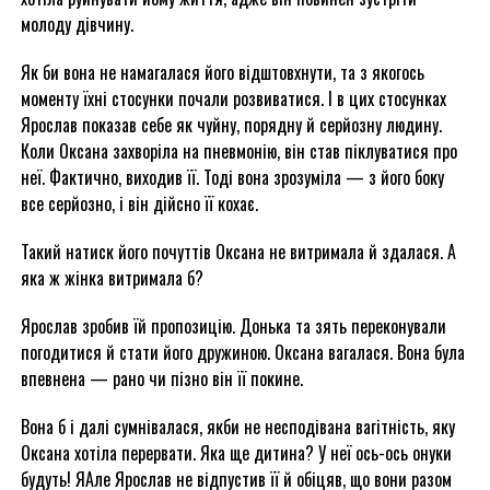
молоду дівчину.
Як би вона не намагалася його відштовхнути, та з якогось
моменту їхні стосунки почали розвиватися. І в цих стосунках
Ярослав показав себе як чуйну, порядну й серйозну людину.
Коли Оксана захворіла на пневмонію, він став піклуватися про
неї. Фактично, виходив її. Тоді вона зрозуміла — з його боку
все серйозно, і він дійсно її кохає.
Такий натиск його почуттів Оксана не витримала й здалася. А
яка ж жінка витримала б?
Ярослав зробив їй пропозицію. Донька та зять переконували
погодитися й стати його дружиною. Оксана вагалася. Вона була
впевнена — рано чи пізно він її покине.
Вона б і далі сумнівалася, якби не несподівана вагітність, яку
Оксана хотіла перервати. Яка ще дитина? У неї ось-ось онуки
будуть! ЯАле Ярослав не відпустив її й обіцяв, що вони разом