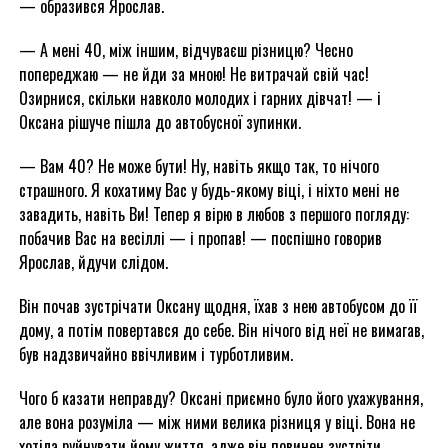
— образився Ярослав.
— А мені 40, між іншим, відчуваєш різницю? Чесно
попереджаю — не йди за мною! Не витрачай свій час!
Озирнися, скільки навколо молодих і гарних дівчат! — і
Оксана рішуче пішла до автобусної зупинки.
— Вам 40? Не може бути! Ну, навіть якщо так, то нічого
страшного. Я кохатиму Вас у будь-якому віці, і ніхто мені не
завадить, навіть Ви! Тепер я вірю в любов з першого погляду:
побачив Вас на весіллі — і пропав! — поспішно говорив
Ярослав, йдучи слідом.
Він почав зустрічати Оксану щодня, їхав з нею автобусом до її
дому, а потім повертався до себе. Він нічого від неї не вимагав,
був надзвичайно ввічливим і турботливим.
Чого б казати неправду? Оксані приємно було його ухажування,
але вона розуміла — між ними велика різниця у віці. Вона не
хотіла руйнувати йому життя, адже він повинен зустріти