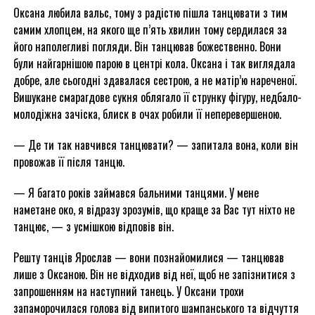
Оксана любила вальс, тому з радістю пішла танцювати з тим
самим хлопцем, на якого ще п’ять хвилин тому сердилася за
його наполегливі погляди. Він танцював божественно. Вони
були найгарнішою парою в центрі кола. Оксана і так виглядала
добре, але сьогодні здавалася сестрою, а не матір’ю нареченої.
Вишукане смарагдове сукня облягало її струнку фігуру, недбало-
молодіжна зачіска, блиск в очах робили її неперевершеною.
— Де ти так навчився танцювати? — запитала вона, коли він
провожав її після танцю.
— Я багато років займався бальними танцями. У мене
наметане око, я відразу зрозумів, що краще за Вас тут ніхто не
танцює, — з усмішкою відповів він.
Решту танців Ярослав — вони познайомилися — танцював
лише з Оксаною. Він не відходив від неї, щоб не запізнитися з
запрошенням на наступний танець. У Оксани трохи
запаморочилася голова від випитого шампанського та відчуття