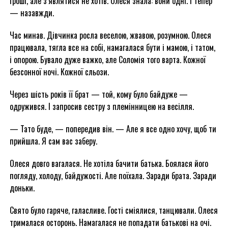
гроші, але з’являтися не хотів. Олеся знала: вони одні. І тепер
— назавжди.
Час минав. Дівчинка росла веселою, жвавою, розумною. Олеся
працювала, тягла все на собі, намагалася бути і мамою, і татом,
і опорою. Бувало дуже важко, але Соломія того варта. Кожної
безсонної ночі. Кожної сльози.
Через шість років її брат — той, кому було байдуже —
одружився. І запросив сестру з племінницею на весілля.
— Тато буде, — попередив він. — Але я все одно хочу, щоб ти
прийшла. Я сам вас заберу.
Олеся довго вагалася. Не хотіла бачити батька. Боялася його
погляду, холоду, байдужості. Але поїхала. Заради брата. Заради
доньки.
Свято було гаряче, галасливе. Гості сміялися, танцювали. Олеся
трималася осторонь. Намагалася не попадати батькові на очі.