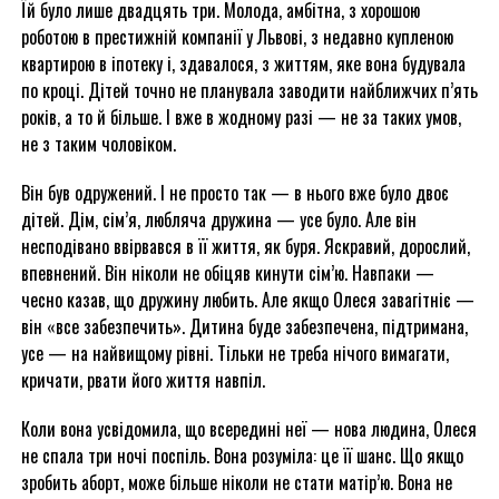
Їй було лише двадцять три. Молода, амбітна, з хорошою
роботою в престижній компанії у Львові, з недавно купленою
квартирою в іпотеку і, здавалося, з життям, яке вона будувала
по кроці. Дітей точно не планувала заводити найближчих п’ять
років, а то й більше. І вже в жодному разі — не за таких умов,
не з таким чоловіком.
Він був одружений. І не просто так — в нього вже було двоє
дітей. Дім, сім’я, любляча дружина — усе було. Але він
несподівано ввірвався в її життя, як буря. Яскравий, дорослий,
впевнений. Він ніколи не обіцяв кинути сім’ю. Навпаки —
чесно казав, що дружину любить. Але якщо Олеся завагітніє —
він «все забезпечить». Дитина буде забезпечена, підтримана,
усе — на найвищому рівні. Тільки не треба нічого вимагати,
кричати, рвати його життя навпіл.
Коли вона усвідомила, що всередині неї — нова людина, Олеся
не спала три ночі поспіль. Вона розуміла: це її шанс. Що якщо
зробить аборт, може більше ніколи не стати матір’ю. Вона не