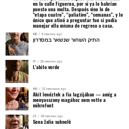
en la calle Figueroa, por si ya le habrían
puesto una multa. Después vino lo de
“etapa cuatro”, “paliativo”, “semanas”, y lo
único que atinó a preguntar fue si podía
manejar ella misma de regreso a casa.
HE
8 хвилин ago
התיק השחור שנשאר במסדרון
IT
28 хвилин ago
L’abito verde
HU
33 хвилини ago
Akit lenéztek a fia lagzijában — amíg a
menyasszony magához nem vette a
mikrofont
LT
38 хвилин ago
Sena žalia suknelė