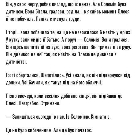
Він, у свою чергу, робив вигляд, що їх немає. Але Соломія була
дитиною. Вона бігала, гралася, раділа. І в якийсь момент Олеся
її не побачила. Паніка стиснула груди.
І тоді… вона побачила те, на що не наважилася б навіть у мріях.
У кутку зали сидів її батько. А поруч — Соломія. Вони гралися.
Він щось шепотів їй на вухо, вона реготала. Він тримав її за руку.
Він дивився на неї так, як навіть на Олесю не дивився в
дитинстві.
Гості оберталися. Шепотілись. Усі знали, як він відвернувся від
доньки. Усі бачили, як танув лід на його обличчі.
Пізно ввечері, коли весілля добігало кінця, він підійшов до
Олесі. Незграбно. Стримано.
— Залишіться сьогодні в нас. Із Соломією. Кімната є.
Це не було вибаченням. Але це був початок.