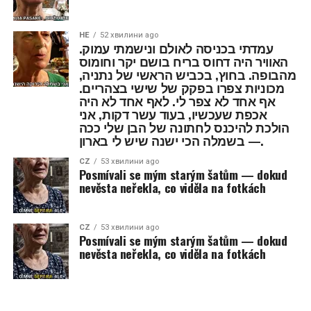
HE
52 хвилини ago
עמדתי בכניסה לאולם ונישמתי עמוק.
האוויר היה דחוס בריח בושם יקר וחומוס
מהבופה. בחוץ, בכביש הראשי של נתניה,
מכוניות צפרו בפקק של שישי בצהריים.
אף אחד לא צפר לי. לאף אחד לא היה
אכפת שעכשיו, בעוד עשר דקות, אני
הולכת להיכנס לחתונה של הבן שלי ככה
— בשמלה הכי ישנה שיש לי בארון.
CZ
53 хвилини ago
Posmívali se mým starým šatům — dokud
nevěsta neřekla, co viděla na fotkách
CZ
53 хвилини ago
Posmívali se mým starým šatům — dokud
nevěsta neřekla, co viděla na fotkách