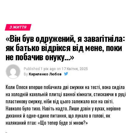
З ЖИТТЯ
«Він був одружений, я завагітніла:
як батько відрікся від мене, поки
не побачив онуку…»
Published
1 рік ago
on
17 Квітня, 2025
By
Кириленко Любов
Коли Олеся вперше побачила дві смужки на тесті, вона сиділа
на холодній кахельній плитці ванної кімнати, стискаючи в руці
пластикову смужку, ніби від цього залежало все на світі.
Навколо було тихо. Навіть надто. Лише дзвін у вухах, нерівне
дихання й одне-єдине питання, що лунало в голові, як
наляканий птах: «Що тепер буде зі мною?»