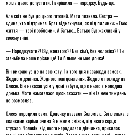
могла цього допустити. І вирішила — народжу. Будь-що.
Але світ не був до цього готовий. Мати плакала. Сестра —
єдина, хто підтримав. Брат відмахнувся, як від пилинки: «Твоє
життя — твої проблеми». А батько… Батько був жахливий у
своєму гніві.
— Народжувати?! Від жонатого?! Без сім’ї, без чоловіка?! Ти
зганьбила наше прізвище! Ти більше не моя дочка!
Він викрикнув це на всю хату. І з того дня назавжди замовк.
Жодного дзвінка. Жодного повідомлення. Жодного погляду на
Олесю. Він наказав усім у домі забути, що в нього є молодша
донька. Мати намагалася щось сказати — він із нею тиждень
не розмовляв.
Олеся народила сама. Донечку назвала Соломією. Світленька, з
великими каріми очима й ніжним сміхом, від якого серце
стусало. Чоловік, від якого народилася дівчинка, присилав