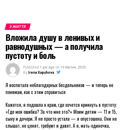
З ЖИТТЯ
Вложила душу в ленивых и
равнодушных — а получила
пустоту и боль
Published
1 рік ago
on
10 Квітня, 2025
By
Irena Xapuhova
Я воспитала неблагодарных бездельников — и теперь не
понимаю, как с этим справиться
Кажется, я подошла к краю, где хочется крикнуть в пустоту:
«Где моя ошибка? За что мне это?» Моим детям — 11 и 15,
сыну и дочери. Я не просто устала — я опустошена. Они не
слышат, не ценят, требуют и давят. А я, мать-одиночка,