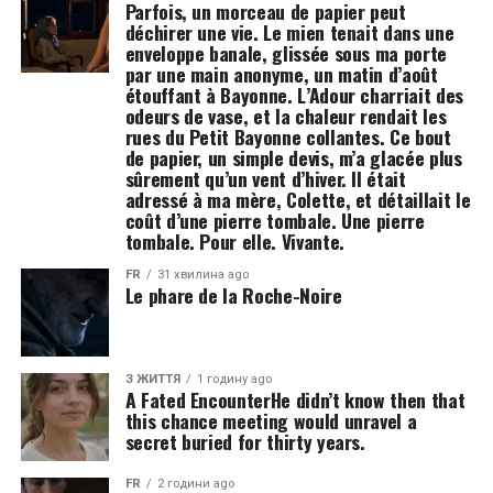
Parfois, un morceau de papier peut
déchirer une vie. Le mien tenait dans une
enveloppe banale, glissée sous ma porte
par une main anonyme, un matin d’août
étouffant à Bayonne. L’Adour charriait des
odeurs de vase, et la chaleur rendait les
rues du Petit Bayonne collantes. Ce bout
de papier, un simple devis, m’a glacée plus
sûrement qu’un vent d’hiver. Il était
adressé à ma mère, Colette, et détaillait le
coût d’une pierre tombale. Une pierre
tombale. Pour elle. Vivante.
FR
31 хвилина ago
Le phare de la Roche-Noire
З ЖИТТЯ
1 годину ago
A Fated EncounterHe didn’t know then that
this chance meeting would unravel a
secret buried for thirty years.
FR
2 години ago