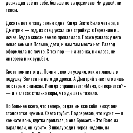
держащая всё на себе, больше не выдерживаю. Ни душой, ни
телом.
Десять лет я тащу семью одна. Когда Свете было четыре, а
Дмитрию — год, их отец уехал «на стройку» в Германию и…
исчез. Будто сквозь землю провалился. Позже узнала: у него
новая семья в Польше, дети, и нам там места нет. Развод
оформляла по почте. С тех пор — ни звонка, ни слова, ни
интереса к их судьбам.
Света помнит отца. Помнит, как он уходил, как я плакала в
подушку. Злится на него до дрожи. А Дмитрий знает его лишь
по старым снимкам. Иногда спрашивает: «Мама, он вернётся?»
— и в глазах столько веры, что дышать тяжело.
Но больнее всего, что теперь, отдав им всю себя, вижу: они
становятся чужими. Света грубит. Подозреваю, что курит — в
комнате вонь, куртка пропахла, а она бросает: «Это Ваня из
параллели, он курит». В школу ходит через неделю, на