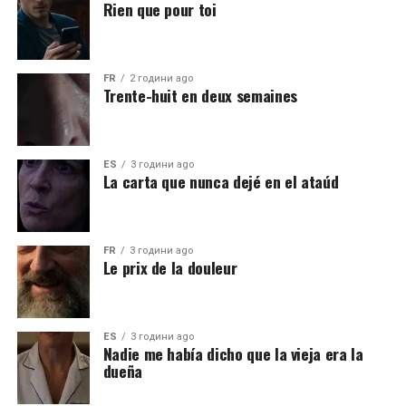
Rien que pour toi
FR
2 години ago
Trente-huit en deux semaines
ES
3 години ago
La carta que nunca dejé en el ataúd
FR
3 години ago
Le prix de la douleur
ES
3 години ago
Nadie me había dicho que la vieja era la
dueña