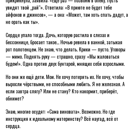
прикрикнула, заявила: «Ещё раз — позвоню в опеку. Пусть
увидят твой „рай“». Ответила: «В приюте не будет тебе
айфонов и джинсов», — а она: «Может, там хоть спать дадут, а
не орать как ты».
Сердце упало тогда. Дочь, которую растила в слезах и
бессоннице, бросает такое… Ночью ревела в ванной, затыкая
рот полотенцем. Не знаю, что делать. Крики — пусто. Уговоры
— мимо. Поднять руку — страшно, сразу: «Мы жаловаться
будем!». Одна против двух бунтарей, мнящих себя взрослыми.
Но они же ещё дети. Мои. Не хочу потерять их. Не хочу, чтобы
выросли чёрствыми, не способными любить. Я не железная. А
если завтра слягу? Или не стану? Кто накормит, приберёт,
обнимет?
Знаю, многие осудят: «Сама виновата». Возможно. Но где
инструкция к идеальному материнству? Всё наугад, всё от
сердца.