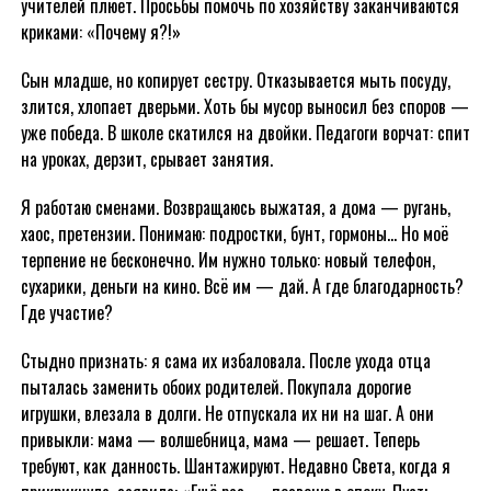
учителей плюёт. Просьбы помочь по хозяйству заканчиваются
криками: «Почему я?!»
Сын младше, но копирует сестру. Отказывается мыть посуду,
злится, хлопает дверьми. Хоть бы мусор выносил без споров —
уже победа. В школе скатился на двойки. Педагоги ворчат: спит
на уроках, дерзит, срывает занятия.
Я работаю сменами. Возвращаюсь выжатая, а дома — ругань,
хаос, претензии. Понимаю: подростки, бунт, гормоны… Но моё
терпение не бесконечно. Им нужно только: новый телефон,
сухарики, деньги на кино. Всё им — дай. А где благодарность?
Где участие?
Стыдно признать: я сама их избаловала. После ухода отца
пыталась заменить обоих родителей. Покупала дорогие
игрушки, влезала в долги. Не отпускала их ни на шаг. А они
привыкли: мама — волшебница, мама — решает. Теперь
требуют, как данность. Шантажируют. Недавно Света, когда я