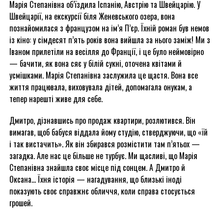
Марія Степанівна об’їздила Іспанію, Австрію та Швейцарію. У
Швейцарії, на екскурсії біля Женевського озера, вона
познайомилася з французом на ім’я П’єр. Їхній роман був немов
із кіно: у сімдесят п’ять років вона вийшла за нього заміж! Ми з
Іваном прилетіли на весілля до Франції, і це було неймовірно
— бачити, як вона сяє у білій сукні, оточена квітами й
усмішками. Марія Степанівна заслужила це щастя. Вона все
життя працювала, виховувала дітей, допомагала онукам, а
тепер нарешті живе для себе.
Дмитро, дізнавшись про продаж квартири, розлютився. Він
вимагав, щоб бабуся віддала йому студію, стверджуючи, що «їй
і так вистачить». Як він збирався розмістити там п’ятьох —
загадка. Але нас це більше не турбує. Ми щасливі, що Марія
Степанівна знайшла своє місце під сонцем. А Дмитро й
Оксана… Їхня історія — нагадування, що близькі іноді
показують своє справжнє обличчя, коли справа стосується
грошей.