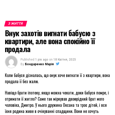
З ЖИТТЯ
Внук захотів вигнати бабусю з
квартири, але вона спокійно її
продала
Published
1 рік ago
on
18 Квітня, 2025
By
Бондаренко Марія
Коли бабуся дізналась, що онук хоче вигнати її з квартири, вона
продала її без жалю.
Навіщо брати іпотеку, якщо можна чекати, доки бабуся помре, і
отримати її житло? Саме так міркував двоюрідний брат мого
чоловіка, Дмитро. У нього дружина Оксана та троє дітей, і вся
їхня родина живе в очікуванні спадщини. Вони не хочуть