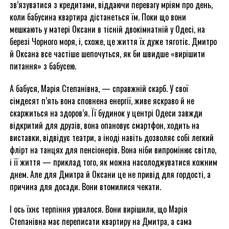
зв’язуватися з кредитами, віддаючи перевагу мріям про день,
коли бабусина квартира дістанеться їм. Поки що вони
мешкають у матері Оксани в тісній двокімнатній у Одесі, на
березі Чорного моря, і, схоже, це життя їх дуже тяготіє. Дмитро
й Оксана все частіше шепочуться, як би швидше «вирішити
питання» з бабусею.
А бабуся, Марія Степанівна, — справжній скарб. У свої
сімдесят п’ять вона сповнена енергії, живе яскраво й не
скаржиться на здоров’я. Її будинок у центрі Одеси завжди
відкритий для друзів, вона опановує смартфон, ходить на
виставки, відвідує театри, а іноді навіть дозволяє собі легкий
флірт на танцях для пенсіонерів. Вона ніби випромінює світло,
і її життя — приклад того, як можна насолоджуватися кожним
днем. Але для Дмитра й Оксани це не привід для гордості, а
причина для досади. Вони втомилися чекати.
І ось їхнє терпіння урвалося. Вони вирішили, що Марія
Степанівна має переписати квартиру на Дмитра, а сама