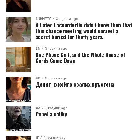
З ЖИТТЯ
3 години ago
A Fated EncounterHe didn’t know then that
this chance meeting would unravel a
secret buried for thirty years.
EN
3 години ago
One Phone Call, and the Whole House of
Cards Came Down
BG
3 години ago
Денят, в който свалих пръстена
CZ
3 години ago
Popel a uhlíky
IT
4 години ago