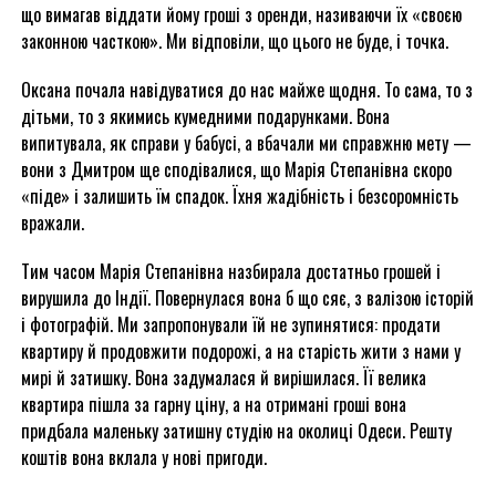
що вимагав віддати йому гроші з оренди, називаючи їх «своєю
законною часткою». Ми відповіли, що цього не буде, і точка.
Оксана почала навідуватися до нас майже щодня. То сама, то з
дітьми, то з якимись кумедними подарунками. Вона
випитувала, як справи у бабусі, а вбачали ми справжню мету —
вони з Дмитром ще сподівалися, що Марія Степанівна скоро
«піде» і залишить їм спадок. Їхня жадібність і безсоромність
вражали.
Тим часом Марія Степанівна назбирала достатньо грошей і
вирушила до Індії. Повернулася вона б що сяє, з валізою історій
і фотографій. Ми запропонували їй не зупинятися: продати
квартиру й продовжити подорожі, а на старість жити з нами у
мирі й затишку. Вона задумалася й вирішилася. Її велика
квартира пішла за гарну ціну, а на отримані гроші вона
придбала маленьку затишну студію на околиці Одеси. Решту
коштів вона вклала у нові пригоди.