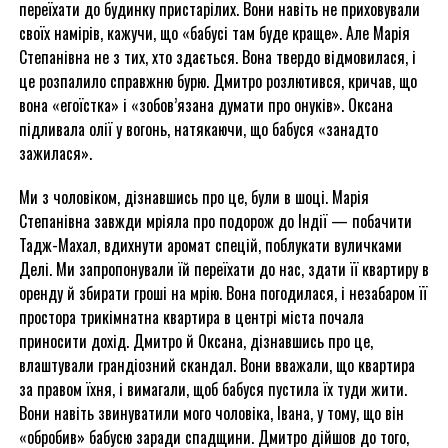
переїхати до будинку пристарілих. Вони навіть не приховували
своїх намірів, кажучи, що «бабусі там буде краще». Але Марія
Степанівна не з тих, хто здається. Вона твердо відмовилася, і
це розпалило справжню бурю. Дмитро розлютився, кричав, що
вона «егоїстка» і «зобов’язана думати про онуків». Оксана
підливала олії у вогонь, натякаючи, що бабуся «занадто
зажилася».
Ми з чоловіком, дізнавшись про це, були в шоці. Марія
Степанівна завжди мріяла про подорож до Індії — побачити
Тадж-Махал, вдихнути аромат спецій, поблукати вуличками
Делі. Ми запропонували їй переїхати до нас, здати її квартиру в
оренду й збирати гроші на мрію. Вона погодилася, і незабаром її
простора трикімнатна квартира в центрі міста почала
приносити дохід. Дмитро й Оксана, дізнавшись про це,
влаштували грандіозний скандал. Вони вважали, що квартира
за правом їхня, і вимагали, щоб бабуся пустила їх туди жити.
Вони навіть звинуватили мого чоловіка, Івана, у тому, що він
«обробив» бабусю заради спадщини. Дмитро дійшов до того,