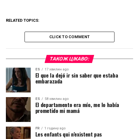
RELATED TOPICS:
CLICK TO COMMENT
ТАКОЖ ЦІКАВО:
ES
17 хвилин ago
El que la dejó ir sin saber que estaba
embarazada
ES
58 хвилин ago
El departamento era mío, me lo había
prometido mi mamá
FR
1 годину ago
Les enfants qui n’existent pas