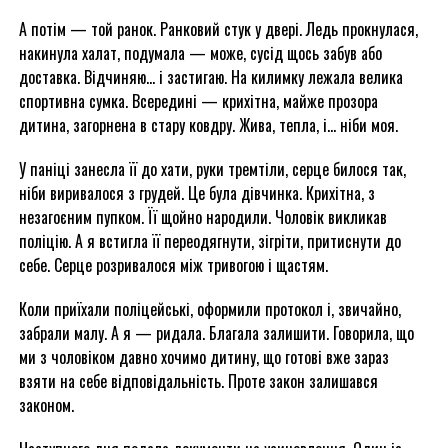
А потім — той ранок. Ранковий стук у двері. Ледь прокнулася,
накинула халат, подумала — може, сусід щось забув або
доставка. Відчиняю… і застигаю. На килимку лежала велика
спортивна сумка. Всередині — крихітна, майже прозора
дитина, загорнена в стару ковдру. Жива, тепла, і… ніби моя.
У паніці занесла її до хати, руки тремтіли, серце билося так,
ніби виривалося з грудей. Це була дівчинка. Крихітна, з
незагоєним пупком. Її щойно народили. Чоловік викликав
поліцію. А я встигла її переодягнути, зігріти, притиснути до
себе. Серце розривалося між тривогою і щастям.
Коли приїхали поліцейські, оформили протокол і, звичайно,
забрали малу. А я — ридала. Благала залишити. Говорила, що
ми з чоловіком давно хочимо дитину, що готові вже зараз
взяти на себе відповідальність. Проте закон залишався
законом.