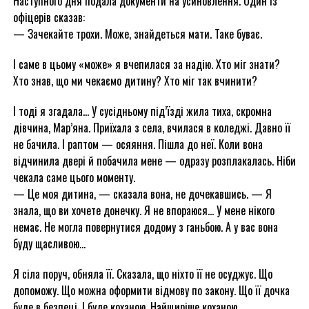
Наступного дня подала документи на усиновлення. Один із
офіцерів сказав:
— Зачекайте трохи. Може, знайдеться мати. Таке буває.
І саме в цьому «може» я вчепилася за надію. Хто міг знати?
Хто знав, що ми чекаємо дитину? Хто міг так вчинити?
І тоді я згадала… У сусідньому під’їзді жила тиха, скромна
дівчина, Мар’яна. Приїхала з села, вчилася в коледжі. Давно її
не бачила. І раптом — осяяння. Пішла до неї. Коли вона
відчинила двері й побачила мене — одразу розплакалась. Ніби
чекала саме цього моменту.
— Це моя дитина, — сказала вона, не дочекавшись. — Я
знала, що ви хочете донечку. Я не впораюся… У мене нікого
немає. Не могла повернутися додому з ганьбою. А у вас вона
буду щасливою…
Я сіла поруч, обняла її. Сказала, що ніхто її не осуджує. Що
допоможу. Що можна оформити відмову по закону. Що її дочка
буде в безпеці. І буде коханою. Найщиріше коханою.