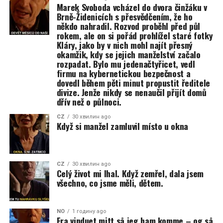
Marek Svoboda vcházel do dvora činžáku v
Brně-Židenicích s přesvědčením, že ho
někdo nahradil. Rozvod proběhl před půl
rokem, ale on si pořád prohlížel staré fotky
Kláry, jako by v nich mohl najít přesný
okamžik, kdy se jejich manželství začalo
rozpadat. Bylo mu jedenačtyřicet, vedl
firmu na kybernetickou bezpečnost a
dovedl během pěti minut propustit ředitele
divize. Jenže nikdy se nenaučil přijít domů
dřív než o půlnoci.
CZ
30 хвилин ago
Když si manžel zamluvil místo u okna
CZ
30 хвилин ago
Celý život mi lhal. Když zemřel, dala jsem
všechno, co jsme měli, dětem.
NO
1 годину ago
Fra vinduet mitt så jeg ham komme – og så