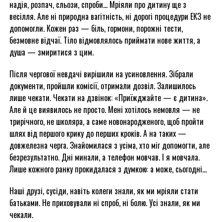
надія, розпач, сльози, спроби… Мріяли про дитину ще з
весілля. Але ні природна вагітність, ні дорогі процедури ЕКЗ не
допомогли. Кожен раз — біль, гормони, порожні тести,
безмовне відчаї. Тіло відмовлялось приймати нове життя, а
душа — змиритися з цим.
Після чергової невдачі вирішили на усиновлення. Зібрали
документи, пройшли комісії, отримали дозвіл. Залишилось
лише чекати. Чекати на дзвінок: «Приїжджайте — є дитина».
Але й це виявилось не просто. Мені хотілось немовля — не
трирічного, не школяра, а саме новонародженого, щоб пройти
шлях від першого крику до перших кроків. А на таких —
довжелезна черга. Знайомилася з усіма, хто міг допомогти, але
безрезультатно. Дні минали, а телефон мовчав. І я мовчала.
Лише кожного ранку прокидалася з думкою: а може, сьогодні…
Наші друзі, сусіди, навіть колеги знали, як ми мріяли стати
батьками. Не приховували ні спроб, ні болю. Усі знали, як ми
чекали.