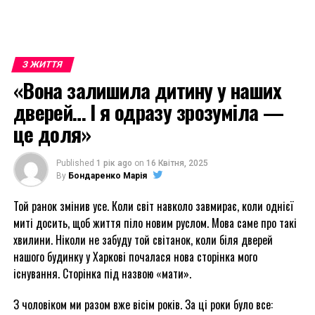
З ЖИТТЯ
«Вона залишила дитину у наших
дверей… І я одразу зрозуміла —
це доля»
Published
1 рік ago
on
16 Квітня, 2025
By
Бондаренко Марія
Той ранок змінив усе. Коли світ навколо завмирає, коли однієї
миті досить, щоб життя піло новим руслом. Мова саме про такі
хвилини. Ніколи не забуду той світанок, коли біля дверей
нашого будинку у Харкові почалася нова сторінка мого
існування. Сторінка під назвою «мати».
З чоловіком ми разом вже вісім років. За ці роки було все: