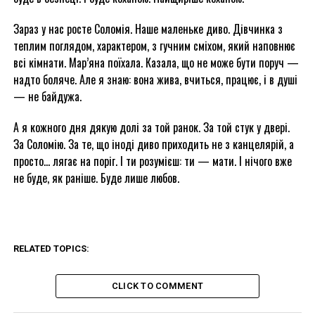
Зараз у нас росте Соломія. Наше маленьке диво. Дівчинка з
теплим поглядом, характером, з гучним сміхом, який наповнює
всі кімнати. Мар’яна поїхала. Казала, що не може бути поруч —
надто боляче. Але я знаю: вона жива, вчиться, працює, і в душі
— не байдужа.
А я кожного дня дякую долі за той ранок. За той стук у двері.
За Соломію. За те, що іноді диво приходить не з канцелярій, а
просто… лягає на поріг. І ти розумієш: ти — мати. І нічого вже
не буде, як раніше. Буде лише любов.
RELATED TOPICS:
CLICK TO COMMENT