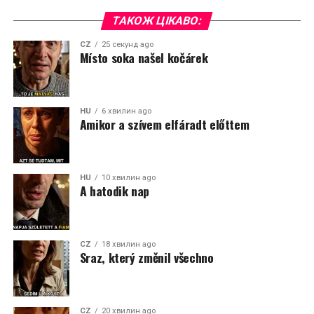
ТАКОЖ ЦІКАВО:
CZ
25 секунд ago
Místo soka našel kočárek
HU
6 хвилин ago
Amikor a szívem elfáradt előttem
HU
10 хвилин ago
A hatodik nap
CZ
18 хвилин ago
Sraz, který změnil všechno
CZ
20 хвилин ago