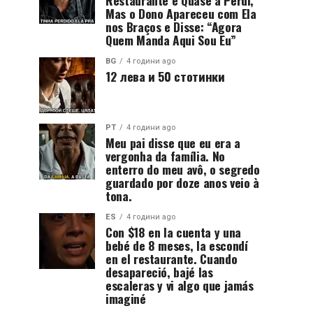
Restaurante e Quase a Perdi,
Mas o Dono Apareceu com Ela
nos Braços e Disse: “Agora
Quem Manda Aqui Sou Eu”
BG
4 години ago
12 лева и 50 стотинки
PT
4 години ago
Meu pai disse que eu era a
vergonha da família. No
enterro do meu avô, o segredo
guardado por doze anos veio à
tona.
ES
4 години ago
Con $18 en la cuenta y una
bebé de 8 meses, la escondí
en el restaurante. Cuando
desapareció, bajé las
escaleras y vi algo que jamás
imaginé