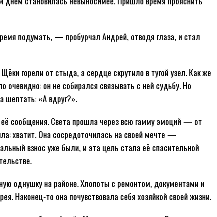
м днём становилась невыносимее. Пришло время прояснить
время подумать, — пробурчал Андрей, отводя глаза, и стал
 Щёки горели от стыда, а сердце скрутило в тугой узел. Как же
о очевидно: он не собирался связывать с ней судьбу. Но
шептать: «А вдруг?».
 её сообщения. Света прошла через всю гамму эмоций — от
ла: хватит. Она сосредоточилась на своей мечте —
чальный взнос уже были, и эта цель стала её спасительной
тельстве.
ную однушку на районе. Хлопоты с ремонтом, документами и
ея. Наконец-то она почувствовала себя хозяйкой своей жизни.