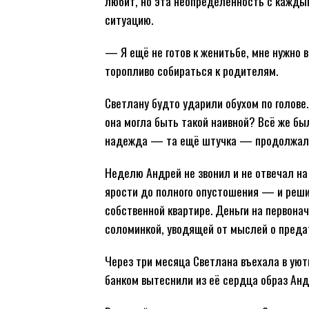
любит, но эта неопределённость с кажды
ситуацию.
— Я ещё не готов к женитьбе, мне нужно 
торопливо собираться к родителям.
Светлану будто ударили обухом по голове.
она могла быть такой наивной? Всё же был
надежда — та ещё штучка — продолжала 
Неделю Андрей не звонил и не отвечал на
ярости до полного опустошения — и реши
собственной квартире. Деньги на первона
соломинкой, уводящей от мыслей о преда
Через три месяца Светлана въехала в уют
банком вытеснили из её сердца образ Андр