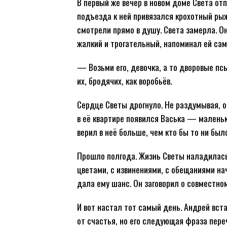
В первый же вечер в новом доме Света от
подъезда к ней привязался крохотный рыжи
смотрели прямо в душу. Света замерла. О
жалкий и трогательный, напоминал ей са
— Возьми его, девочка, а то дворовые пс
их, бродячих, как воробьёв.
Сердце Светы дрогнуло. Не раздумывая, он
в её квартире появился Васька — маленьк
верил в неё больше, чем кто бы то ни было
Прошло полгода. Жизнь Светы наладилась, 
цветами, с извинениями, с обещаниями нач
дала ему шанс. Он заговорил о совместно
И вот настал тот самый день. Андрей вст
от счастья, но его следующая фраза пере