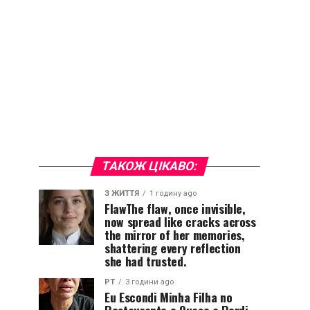
ТАКОЖ ЦІКАВО:
З ЖИТТЯ
1 годину ago
FlawThe flaw, once invisible,
now spread like cracks across
the mirror of her memories,
shattering every reflection
she had trusted.
PT
3 години ago
Eu Escondi Minha Filha no