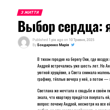
З ЖИТТЯ
Выбор сердца: 
Published
1 рік ago
on
10 Травня, 2025
By
Бондаренко Марія
В тихом городке на берегу Оки, где возду
Андрей встречались уже шесть лет. Но Ан
уютной хрущёвке, а Света снимала малень
графику, тёплые вечера у неё, а потом — 
Светлана же мечтала о свадьбе и своём г
знала, что квартиру придётся покупать ей
вопрос: почему Андрей, несмотря на все е