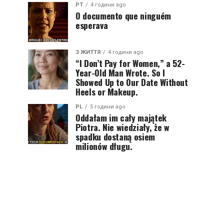
PT
4 години ago
O documento que ninguém
esperava
З ЖИТТЯ
4 години ago
“I Don’t Pay for Women,” a 52-
Year-Old Man Wrote. So I
Showed Up to Our Date Without
Heels or Makeup.
PL
5 години ago
Oddałam im cały majątek
Piotra. Nie wiedziały, że w
spadku dostaną osiem
milionów długu.