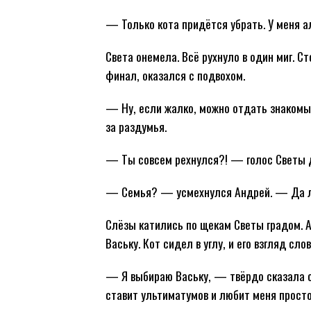
— Только кота придётся убрать. У меня алл
Света онемела. Всё рухнуло в один миг. С
финал, оказался с подвохом.
— Ну, если жалко, можно отдать знакомы
за раздумья.
— Ты совсем рехнулся?! — голос Светы 
— Семья? — усмехнулся Андрей. — Да ладн
Слёзы катились по щекам Светы градом. А
Ваську. Кот сидел в углу, и его взгляд сл
— Я выбираю Ваську, — твёрдо сказала о
ставит ультиматумов и любит меня просто 