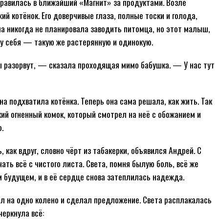
правилась в ближайший «Магнит» за продуктами. Возле
й котёнок. Его доверчивые глаза, полные тоски и голода,
на никогда не планировала заводить питомца, но этот малыш,
му себя — такую же растерянную и одинокую.
ы разорвут, — сказала проходящая мимо бабушка. — У нас тут
а подхватила котёнка. Теперь она сама решала, как жить. Так
ий огненный комок, который смотрел на неё с обожанием и
.
как вдруг, словно чёрт из табакерки, объявился Андрей. С
ать всё с чистого листа. Света, помня былую боль, всё же
м будущем, и в её сердце снова затеплилась надежда.
ал на одно колено и сделал предложение. Света расплакалась
черкнула всё: