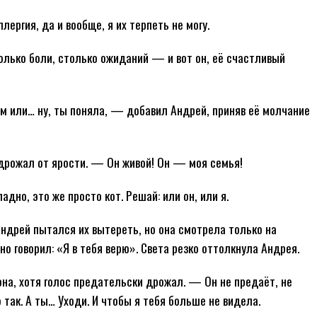
ергия, да и вообще, я их терпеть не могу.
только боли, столько ожиданий — и вот он, её счастливый
м или… ну, ты поняла, — добавил Андрей, приняв её молчание
дрожал от ярости. — Он живой! Он — моя семья!
о, это же просто кот. Решай: или он, или я.
ндрей пытался их вытереть, но она смотрела только на
овно говорил: «Я в тебя верю». Света резко оттолкнула Андрея.
на, хотя голос предательски дрожал. — Он не предаёт, не
так. А ты… Уходи. И чтобы я тебя больше не видела.