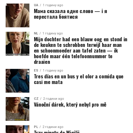
UA
1 годину ago
Мама сказала одне слово — і я
перестала боятися
NL
1 годину ago
Mijn dochter had een blauw oog en stond in
de keuken te schrobben terwijl haar man
en schoonmoeder aan tafel zaten — ik
hoefde maar één telefoonnummer te
draaien
ES
1 годину ago
Tres días en un bus y el olor a comida que
casi me mata
CZ
2 години ago
Vánoční dárek, který nebyl pro mě
PL
2 години ago
Trzy minuty do Wigilii