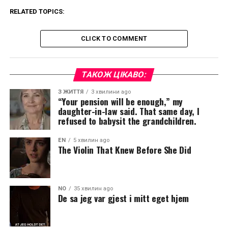
RELATED TOPICS:
CLICK TO COMMENT
ТАКОЖ ЦІКАВО:
З ЖИТТЯ
3 хвилини ago
“Your pension will be enough,” my
daughter-in-law said. That same day, I
refused to babysit the grandchildren.
EN
5 хвилин ago
The Violin That Knew Before She Did
NO
35 хвилин ago
De sa jeg var gjest i mitt eget hjem