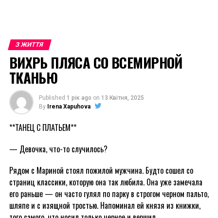
З ЖИТТЯ
ВИХРЬ ПЛЯСА СО ВСЕМИРНОЙ
ТКАНЬЮ
Published
1 рік ago
on
13 Квітня, 2025
By
Irena Xapuhova
**ТАНЕЦ С ПЛАТЬЕМ**
— Девочка, что-то случилось?
Рядом с Мариной стоял пожилой мужчина. Будто сошел со
страниц классики, которую она так любила. Она уже замечала
его раньше — он часто гулял по парку в строгом черном пальто,
шляпе и с изящной тростью. Напоминал ей князя из книжки,
того самого, что носил только черное и вершил