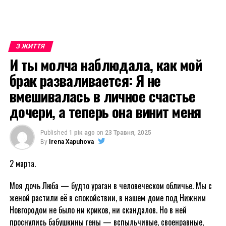
З ЖИТТЯ
И ты молча наблюдала, как мой
брак разваливается: Я не
вмешивалась в личное счастье
дочери, а теперь она винит меня
Published
1 рік ago
on
23 Травня, 2025
By
Irena Xapuhova
2 марта.
Моя дочь Люба — будто ураган в человеческом обличье. Мы с
женой растили её в спокойствии, в нашем доме под Нижним
Новгородом не было ни криков, ни скандалов. Но в ней
проснулись бабушкины гены — вспыльчивые, своенравные,