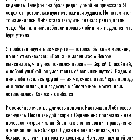
виделись. Телефон она брала редко, домой не приезжала. Я
седел от тревоги, каждую ночь ожидая худшего. Но потом что-
то изменилось. Люба стала заходить, сначала редко, потом
чаще. Мы пили чай, избегали прошлых обид, и я надеялся, что
буря утихла.
Я пробовал научить её чему-то — готовке, бытовым мелочам,
но она отмахивалась: «Пап, я не маленькая!» Вскоре
выяснилось, что у неё появился парень — Сергей. Спокойный,
с доброй улыбкой, он умел гасить её вспышки шуткой. Рядом с
ним Люба казалась другой — мягче, счастливее. Через полгода
они поженились, и я вздохнул с облегчением: может, дочь
остепенилась. Как же я ошибался.
Их семейное счастье длилось недолго. Настоящая Люба скоро
вернулась. После каждой ссоры с Сергеем она прибегала к нам,
ночевала, хмурая и злая. Зная, как она ненавидит нравоучения,
я молчал, лишь наблюдал. Однажды она поклялась, что
больше не ступит на порог их квартиры. Но через пару дней они