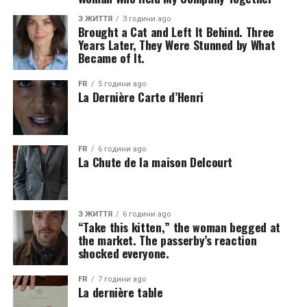
З ЖИТТЯ
3 години ago
Brought a Cat and Left It Behind. Three
Years Later, They Were Stunned by What
Became of It.
FR
5 години ago
La Dernière Carte d’Henri
FR
6 години ago
La Chute de la maison Delcourt
З ЖИТТЯ
6 години ago
“Take this kitten,” the woman begged at
the market. The passerby’s reaction
shocked everyone.
FR
7 години ago
La dernière table