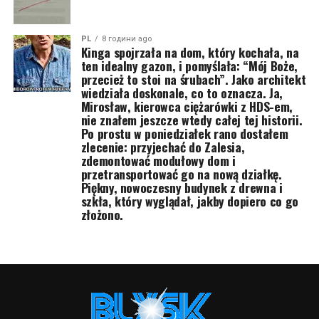
PL
8 години ago
Kinga spojrzała na dom, który kochała, na
ten idealny gazon, i pomyślała: “Mój Boże,
przecież to stoi na śrubach”. Jako architekt
wiedziała doskonale, co to oznacza. Ja,
Mirosław, kierowca ciężarówki z HDS-em,
nie znałem jeszcze wtedy całej tej historii.
Po prostu w poniedziałek rano dostałem
zlecenie: przyjechać do Zalesia,
zdemontować modułowy dom i
przetransportować go na nową działkę.
Piękny, nowoczesny budynek z drewna i
szkła, który wyglądał, jakby dopiero co go
złożono.