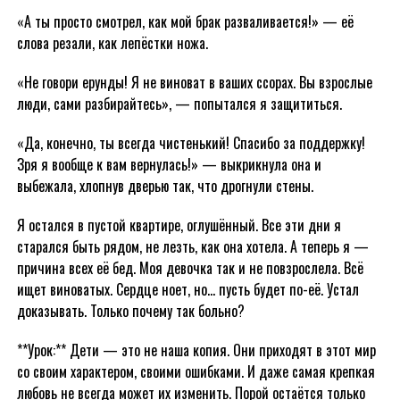
«А ты просто смотрел, как мой брак разваливается!» — её
слова резали, как лепёстки ножа.
«Не говори ерунды! Я не виноват в ваших ссорах. Вы взрослые
люди, сами разбирайтесь», — попытался я защититься.
«Да, конечно, ты всегда чистенький! Спасибо за поддержку!
Зря я вообще к вам вернулась!» — выкрикнула она и
выбежала, хлопнув дверью так, что дрогнули стены.
Я остался в пустой квартире, оглушённый. Все эти дни я
старался быть рядом, не лезть, как она хотела. А теперь я —
причина всех её бед. Моя девочка так и не повзрослела. Всё
ищет виноватых. Сердце ноет, но… пусть будет по-её. Устал
доказывать. Только почему так больно?
**Урок:** Дети — это не наша копия. Они приходят в этот мир
со своим характером, своими ошибками. И даже самая крепкая
любовь не всегда может их изменить. Порой остаётся только