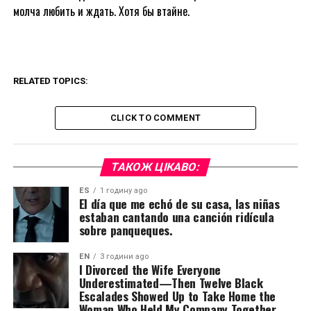
молча любить и ждать. Хотя бы втайне.
RELATED TOPICS:
CLICK TO COMMENT
ТАКОЖ ЦІКАВО:
ES
1 годину ago
El día que me echó de su casa, las niñas
estaban cantando una canción ridícula
sobre panqueques.
EN
3 години ago
I Divorced the Wife Everyone
Underestimated—Then Twelve Black
Escalades Showed Up to Take Home the
Woman Who Held My Company Together