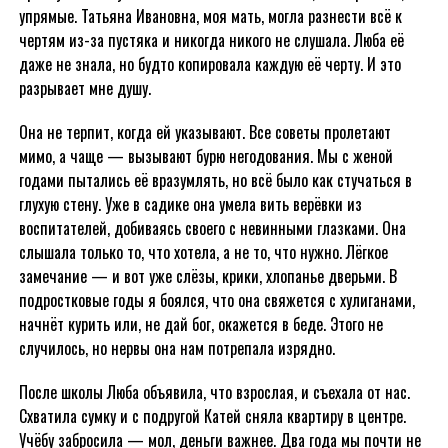
упрямые. Татьяна Ивановна, моя мать, могла разнести всё к
чертям из-за пустяка и никогда никого не слушала. Люба её
даже не знала, но будто копировала каждую её черту. И это
разрывает мне душу.
Она не терпит, когда ей указывают. Все советы пролетают
мимо, а чаще — вызывают бурю негодования. Мы с женой
годами пытались её вразумлять, но всё было как стучаться в
глухую стену. Уже в садике она умела вить верёвки из
воспитателей, добиваясь своего с невинными глазками. Она
слышала только то, что хотела, а не то, что нужно. Лёгкое
замечание — и вот уже слёзы, крики, хлопанье дверьми. В
подростковые годы я боялся, что она свяжется с хулиганами,
начнёт курить или, не дай бог, окажется в беде. Этого не
случилось, но нервы она нам потрепала изрядно.
После школы Люба объявила, что взрослая, и съехала от нас.
Схватила сумку и с подругой Катей сняла квартиру в центре.
Учёбу забросила — мол, деньги важнее. Два года мы почти не