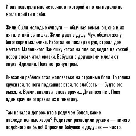
И она поведала мне историю, от которой я потом неделю не
могла прийти в себя.
Жили-были молодые супруги — обычная семья: он, она и их
пятилетний сынишка. Жили душа в душу. Муж обожал жену,
боготворил мальчика. Работал не покладая рук, строил дом,
мечтал. Маленького Ванюшку катал на плечах, водил на хоккей,
перед сном читал сказки. Бабушки с дедушками млели от
внука. Идиллия. Пока не грянул гром.
Внезапно ребёнок стал жаловаться на странные боли. То голова
кружится, то ноги подкашиваются, то слабость — будто его
выжали. Врачи, анализы, снова врачи… Диагноза нет. Пока
один врач не отправил их к генетику.
Там начался допрос: кто в роду чем болел, какие
наследственные хвори? Родители разводили руками — ничего
подобного не было! Опросили бабушек и дедушек — чисто.