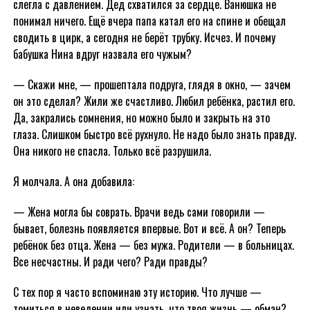
слегла с давлением. Дед схватился за сердце. Ванюшка не
понимал ничего. Ещё вчера папа катал его на спине и обещал
сводить в цирк, а сегодня не берёт трубку. Исчез. И почему
бабушка Нина вдруг назвала его чужым?
— Скажи мне, — прошептала подруга, глядя в окно, — зачем
он это сделал? Жили же счастливо. Любил ребёнка, растил его.
Да, закрались сомнения, но можно было и закрыть на это
глаза. Слишком быстро всё рухнуло. Не надо было знать правду.
Она никого не спасла. Только всё разрушила.
Я молчала. А она добавила:
— Жена могла бы соврать. Врачи ведь сами говорили —
бывает, болезнь появляется впервые. Вот и всё. А он? Теперь
ребёнок без отца. Жена — без мужа. Родители — в больницах.
Все несчастны. И ради чего? Ради правды?
С тех пор я часто вспоминаю эту историю. Что лучше —
томиться в неведении или узнать, что твоя жизнь — обман?