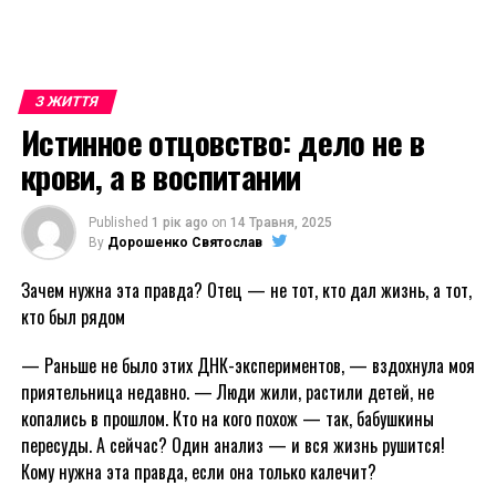
З ЖИТТЯ
Истинное отцовство: дело не в
крови, а в воспитании
Published
1 рік ago
on
14 Травня, 2025
By
Дорошенко Святослав
Зачем нужна эта правда? Отец — не тот, кто дал жизнь, а тот,
кто был рядом
— Раньше не было этих ДНК-экспериментов, — вздохнула моя
приятельница недавно. — Люди жили, растили детей, не
копались в прошлом. Кто на кого похож — так, бабушкины
пересуды. А сейчас? Один анализ — и вся жизнь рушится!
Кому нужна эта правда, если она только калечит?