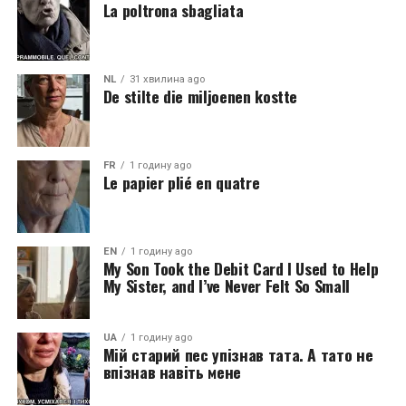
La poltrona sbagliata
NL
31 хвилина ago
De stilte die miljoenen kostte
FR
1 годину ago
Le papier plié en quatre
EN
1 годину ago
My Son Took the Debit Card I Used to Help
My Sister, and I’ve Never Felt So Small
UA
1 годину ago
Мій старий пес упізнав тата. А тато не
впізнав навіть мене