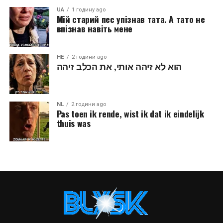
UA
1 годину ago
Мій старий пес упізнав тата. А тато не
впізнав навіть мене
HE
2 години ago
הוא לא זיהה אותי, את הכלב זיהה
NL
2 години ago
Pas toen ik rende, wist ik dat ik eindelijk
thuis was