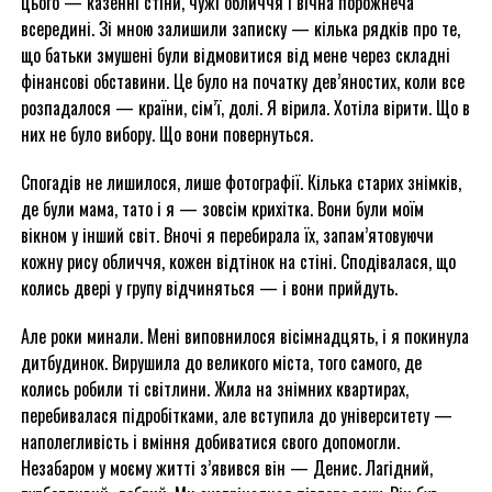
цього — казенні стіни, чужі обличчя і вічна порожнеча
всередині. Зі мною залишили записку — кілька рядків про те,
що батьки змушені були відмовитися від мене через складні
фінансові обставини. Це було на початку дев’яностих, коли все
розпадалося — країни, сім’ї, долі. Я вірила. Хотіла вірити. Що в
них не було вибору. Що вони повернуться.
Спогадів не лишилося, лише фотографії. Кілька старих знімків,
де були мама, тато і я — зовсім крихітка. Вони були моїм
вікном у інший світ. Вночі я перебирала їх, запам’ятовуючи
кожну рису обличчя, кожен відтінок на стіні. Сподівалася, що
колись двері у групу відчиняться — і вони прийдуть.
Але роки минали. Мені виповнилося вісімнадцять, і я покинула
дитбудинок. Вирушила до великого міста, того самого, де
колись робили ті світлини. Жила на знімних квартирах,
перебивалася підробітками, але вступила до університету —
наполегливість і вміння добиватися свого допомогли.
Незабаром у моєму житті з’явився він — Денис. Лагідний,