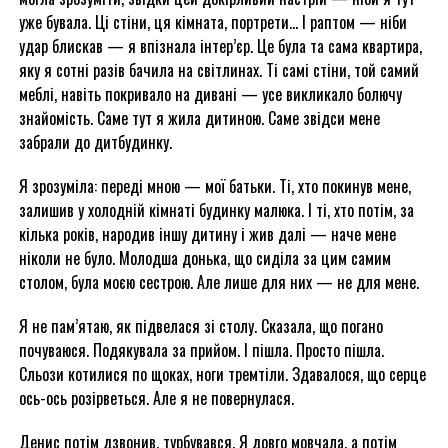
уже бувала. Ці стіни, ця кімната, портрети… І раптом — ніби
удар блискав — я впізнала інтер’єр. Це була та сама квартира,
яку я сотні разів бачила на світлинах. Ті самі стіни, той самий
меблі, навіть покривало на дивані — усе викликало болючу
знайомість. Саме тут я жила дитиною. Саме звідси мене
забрали до дитбудинку.
Я зрозуміла: переді мною — мої батьки. Ті, хто покинув мене,
залишив у холодній кімнаті будинку малюка. І ті, хто потім, за
кілька років, народив іншу дитину і жив далі — наче мене
ніколи не було. Молодша донька, що сиділа за цим самим
столом, була моєю сестрою. Але лише для них — не для мене.
Я не пам’ятаю, як підвелася зі столу. Сказала, що погано
почуваюся. Подякувала за прийом. І пішла. Просто пішла.
Сльози котилися по щоках, ноги тремтіли. Здавалося, що серце
ось-ось розірветься. Але я не повернулася.
Денис потім дзвонив, турбувався. Я довго мовчала, а потім