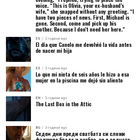
voice. “This is Olivia, your ex-husband’s
wife,” she snapped without any greeting. “I
have two pieces of news. First, Michael is
gone. Second, come and pick up his
mother. Because I don’t need her here.”
ES
2 години ago
El día que Canelo me devolvió la vida antes
de nacer mi hija
ES
3 години ago
Lo que mi nieta de seis años le hizo a esa
mujer en la piscina me dejó sin aliento
EN
3 години ago
The Last Box in the Attic
BG
3 години ago
Седем дни преди сватбата си сложи
фалшива брада и разбра, че е седмата