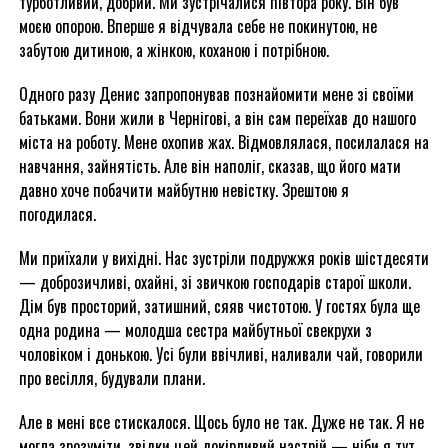
турботливий, добрий. Ми зустрічалися півтора року. Він був
моєю опорою. Вперше я відчувала себе не покинутою, не
забутою дитиною, а жінкою, коханою і потрібною.
Одного разу Денис запропонував познайомити мене зі своїми
батьками. Вони жили в Чернігові, а він сам переїхав до нашого
міста на роботу. Мене охопив жах. Відмовлялася, посилалася на
навчання, зайнятість. Але він наполіг, сказав, що його мати
давно хоче побачити майбутню невістку. Зрештою я
погодилася.
Ми приїхали у вихідні. Нас зустріли подружжя років шістдесяти
— доброзичливі, охайні, зі звичкою господарів старої школи.
Дім був просторий, затишний, сяяв чистотою. У гостях була ще
одна родина — молодша сестра майбутньої свекрухи з
чоловіком і донькою. Усі були ввічливі, наливали чай, говорили
про весілля, будували плани.
Але в мені все стискалося. Щось було не так. Дуже не так. Я не
могла зрозуміти, звідки цей докірливий настрій — ніби я тут