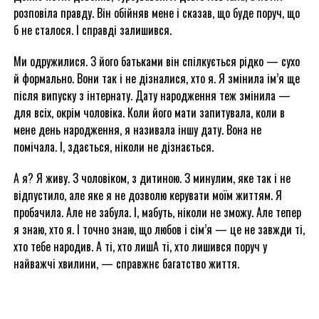
розповіла правду. Він обійняв мене і сказав, що буде поруч, що
б не сталося. І справді залишився.
Ми одружилися. З його батьками він спілкується рідко — сухо
й формально. Вони так і не дізналися, хто я. Я змінила ім’я ще
після випуску з інтернату. Дату народження теж змінила —
для всіх, окрім чоловіка. Коли його мати запитувала, коли в
мене день народження, я називала іншу дату. Вона не
помічала. І, здається, ніколи не дізнається.
А я? Я живу. З чоловіком, з дитиною. З минулим, яке так і не
відпустило, але яке я не дозволю керувати моїм життям. Я
пробачила. Але не забула. І, мабуть, ніколи не зможу. Але тепер
я знаю, хто я. І точно знаю, що любов і сім’я — це не завжди ті,
хто тебе народив. А ті, хто лишА ті, хто лишився поруч у
найважчі хвилини, — справжнє багатство життя.