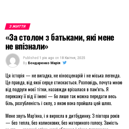
З ЖИТТЯ
«За столом з батьками, які мене
не впізнали»
Published
1 рік ago
on
18 Квітня, 2025
By
Бондаренко Марія
Ця історія — не вигадка, не кіносценарій і не міська легенда.
Це правда, від якої серце стискається. Розповідь, почута мною
від подруги моєї тітки, назавжди врізалася в пам’ять. Я
перекажу її від її імені — бо лише так можна передати весь
біль, розгубленість і силу, з якою вона пройшла цей шлях.
Мене звуть Мар’яна, і я виросла в дитбудинку. З півтора років
— без тепла, без колискових, без материного голосу. Замість