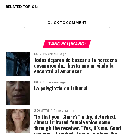
RELATED TOPICS:
CLICK TO COMMENT
ТАКОЖ ЦІКАВО:
ES
25 хвилин ago
Todos dejaron de buscar a la heredera
desaparecida… hasta que un viudo la
encontró al amanecer
FR
40 хвилин ago
La polyglotte du tribunal
З ЖИТТЯ
2 години ago
“Is that you, Claire?” a dry, detached,
almost irritated female voice came
through the receiver. “Yes, it’s me. Good
evening,” I replied, trying to place the