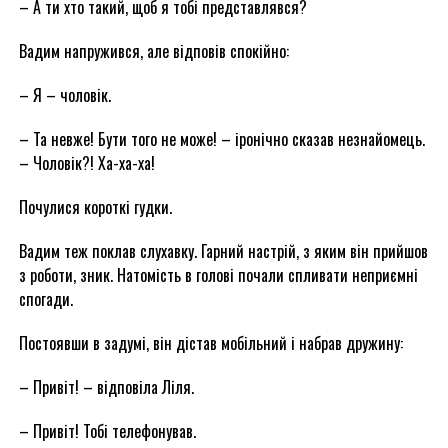
– А ти хто такий, щоб я тобі представлявся?
Вадим напружився, але відповів спокійно:
– Я – чоловік.
– Та невже! Бути того не може! – іронічно сказав незнайомець.
– Чоловік?! Ха-ха-ха!
Почулися короткі гудки.
Вадим теж поклав слухавку. Гарний настрій, з яким він прийшов
з роботи, зник. Натомість в голові почали спливати неприємні
спогади.
Постоявши в задумі, він дістав мобільний і набрав дружину:
– Привіт! – відповіла Ліля.
– Привіт! Тобі телефонував.