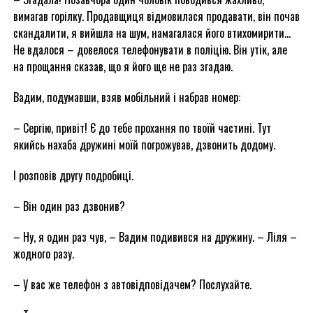
вимагав горілку. Продавщиця відмовилася продавати, він почав
скандалити, я вийшла на шум, намагалася його втихомирити…
Не вдалося – довелося телефонувати в поліцію. Він утік, але
на прощання сказав, що я його ще не раз згадаю.
Вадим, подумавши, взяв мобільний і набрав номер:
– Сергію, привіт! Є до тебе прохання по твоїй частині. Тут
якийсь нахаба дружині моїй погрожував, дзвонить додому.
І розповів другу подробиці.
– Він один раз дзвонив?
– Ну, я один раз чув, – Вадим подивився на дружину. – Ліля –
жодного разу.
– У вас же телефон з автовідповідачем? Послухайте.