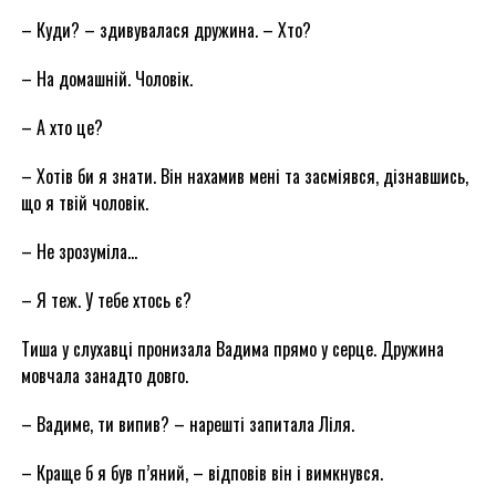
– Куди? – здивувалася дружина. – Хто?
– На домашній. Чоловік.
– А хто це?
– Хотів би я знати. Він нахамив мені та засміявся, дізнавшись,
що я твій чоловік.
– Не зрозуміла…
– Я теж. У тебе хтось є?
Тиша у слухавці пронизала Вадима прямо у серце. Дружина
мовчала занадто довго.
– Вадиме, ти випив? – нарешті запитала Ліля.
– Краще б я був п’яний, – відповів він і вимкнувся.