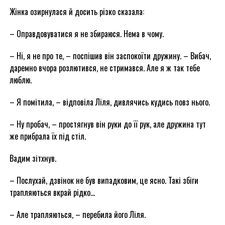
Жінка озирнулася й досить різко сказала:
– Оправдовуватися я не збираюся. Нема в чому.
– Ні, я не про те, – поспішив він заспокоїти дружину. – Вибач,
даремно вчора розлютився, не стримався. Але я ж так тебе
люблю.
– Я помітила, – відповіла Ліля, дивлячись кудись повз нього.
– Ну пробач, – простягнув він руки до її рук, але дружина тут
же прибрала їх під стіл.
Вадим зітхнув.
– Послухай, дзвінок не був випадковим, це ясно. Такі збіги
трапляються вкрай рідко…
– Але трапляються, – перебила його Ліля.