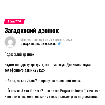
З ЖИТТЯ
Загадковий дзвінок
Published
1 рік ago
on
25 Березня, 2025
By
Дорошенко Святослав
Подозрілий дзвінок
Вадим не одразу зрозумів, що то за звук. Долинали звуки
телефонного дзвінка у кухні.
– Алло, можна Лілію? – пролунав чоловічий голос.
– Її немає. А хто її питає? – запитав Вадим по інерції, хоча вже
й не пам’ятав, коли востаннє хтось телефонував на домашній.