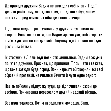
До приходу дружини Вадим не знаходив собі місця. Події
десяти років тому, які, здавалося, він давно забув, знову
постали перед очима, як ніби це сталося вчора.
Тоді вони ледь не розлучилися, у дружини був роман на
стороні. Вона хотіла піти, але Вадим зробив усе, щоб зберегти
сім’ю: у дитинстві він дав собі обіцянку, що його син не буде
рости без батька.
Їх стосунки з Лілею тоді повністю змінилися. Вадим зрозумів
почуття дружини. Признав, що припинив її помічати і вважав,
що вона завжди буде поряд. Вони нарешті обговорили всі свої
образи й претензії, навчилися бачити й чути одне одного.
Навіть поїхали у відпустку туди, де відпочивали разом до
весілля. Примирення переросло у другий медовий місяць.
Все налагодилося. Потім народилася молодша, Варя.