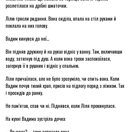
розлетілася на дрібні шматочки.
Лілю трясли ридання. Вона сиділа, впала на стіл руками й
поклала на них голову.
Вадим кинувся до неї…
Він підняв дружину й на руках відніс у ванну. Там, включивши
воду, затягнув під душ. А коли вона трохи заспокоїлася,
загорнув її в рушник і відніс у спальню.
Ліля причаїлася, але не було зрозуміло, чи спить вона. Коли
Вадим почув тихий храп, присів на підлогу поряд з ліжком. Так
і просидів до ранку.
Не пам’ятав, спав чи ні. Піднявся, коли Ліля прокинулася.
На кухні Вадима зустріла дочка:
– Як мама? – тихо запитала вона.