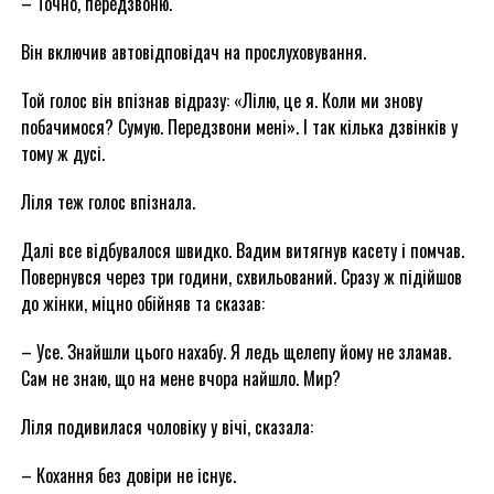
– Точно, передзвоню.
Він включив автовідповідач на прослуховування.
Той голос він впізнав відразу: «Лілю, це я. Коли ми знову
побачимося? Сумую. Передзвони мені». І так кілька дзвінків у
тому ж дусі.
Ліля теж голос впізнала.
Далі все відбувалося швидко. Вадим витягнув касету і помчав.
Повернувся через три години, схвильований. Сразу ж підійшов
до жінки, міцно обійняв та сказав:
– Усе. Знайшли цього нахабу. Я ледь щелепу йому не зламав.
Сам не знаю, що на мене вчора найшло. Мир?
Ліля подивилася чоловіку у вічі, сказала:
– Кохання без довіри не існує.