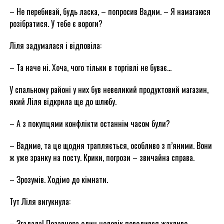
– Не перебивай, будь ласка, – попросив Вадим. – Я намагаюся
розібратися. У тебе є вороги?
Ліля задумалася і відповіла:
– Та наче ні. Хоча, чого тільки в торгівлі не буває…
У спальному районі у них був невеликий продуктовий магазин,
який Ліля відкрила ще до шлюбу.
– А з покупцями конфлікти останнім часом були?
– Вадиме, та це щодня трапляється, особливо з п’яними. Вони
ж уже зранку на посту. Крики, погрози – звичайна справа.
– Зрозумів. Ходімо до кімнати.
Тут Ліля вигукнула:
– Згадала! Позавчора один чоловік поводився жахливо,