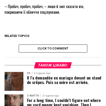
– Пробач, пробач, пробач, – лише й зміг сказати він,
покриваючи її обличчя поцілунками.
RELATED TOPICS:
CLICK TO COMMENT
ТАКОЖ ЦІКАВО:
FR
2 години ago
Il l’a demandée en mariage devant un stand
de crêpes. Puis sa mère est arrivée.
З ЖИТТЯ
2 години ago
For a long time, I couldn’t figure out where
my card money kept vanishing. Then I