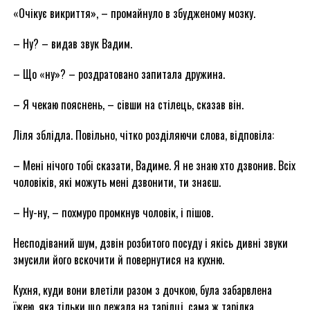
«Очікує викриття», – промайнуло в збудженому мозку.
– Ну? – видав звук Вадим.
– Що «ну»? – роздратовано запитала дружина.
– Я чекаю пояснень, – сівши на стілець, сказав він.
Ліля зблідла. Повільно, чітко розділяючи слова, відповіла:
– Мені нічого тобі сказати, Вадиме. Я не знаю хто дзвонив. Всіх
чоловіків, які можуть мені дзвонити, ти знаєш.
– Ну-ну, – похмуро промкнув чоловік, і пішов.
Несподіваний шум, дзвін розбитого посуду і якісь дивні звуки
змусили його вскочити й повернутися на кухню.
Кухня, куди вони влетіли разом з дочкою, була забарвлена
їжею, яка тільки що лежала на тарілці, сама ж тарілка