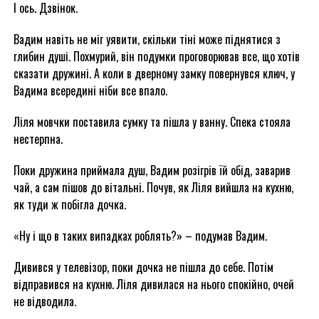
І ось. Дзвінок.
Вадим навіть не міг уявити, скільки тіні може піднятися з
глибин душі. Похмурий, він подумки проговорював все, що хотів
сказати дружині. А коли в дверному замку повернувся ключ, у
Вадима всередині ніби все впало.
Ліля мовчки поставила сумку та пішла у ванну. Спека стояла
нестерпна.
Поки дружина приймала душ, Вадим розігрів їй обід, заварив
чай, а сам пішов до вітальні. Почув, як Ліля вийшла на кухню,
як туди ж побігла дочка.
«Ну і що в таких випадках роблять?» – подумав Вадим.
Дивився у телевізор, поки дочка не пішла до себе. Потім
відправився на кухню. Ліля дивилася на нього спокійно, очей
не відводила.