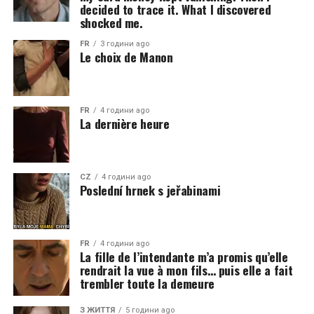
decided to trace it. What I discovered
shocked me.
FR
3 години ago
Le choix de Manon
FR
4 години ago
La dernière heure
CZ
4 години ago
Poslední hrnek s jeřabinami
FR
4 години ago
La fille de l’intendante m’a promis qu’elle
rendrait la vue à mon fils… puis elle a fait
trembler toute la demeure
З ЖИТТЯ
5 години ago