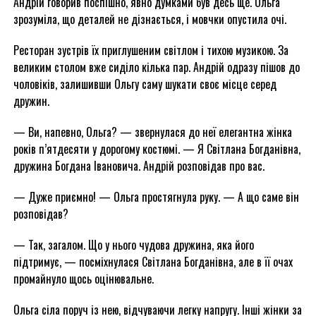
Андрій говорив поспішно, явно думками був десь ще. Ольга
зрозуміла, що деталей не дізнається, і мовчки опустила очі.
Ресторан зустрів їх приглушеним світлом і тихою музикою. За
великим столом вже сиділо кілька пар. Андрій одразу пішов до
чоловіків, залишивши Ольгу саму шукати своє місце серед
дружин.
— Ви, напевно, Ольга? — звернулася до неї елегантна жінка
років п’ятдесяти у дорогому костюмі. — Я Світлана Богданівна,
дружина Богдана Івановича. Андрій розповідав про вас.
— Дуже приємно! — Ольга простягнула руку. — А що саме він
розповідав?
— Так, загалом. Що у нього чудова дружина, яка його
підтримує, — посміхнулася Світлана Богданівна, але в її очах
промайнуло щось оцінювальне.
Ольга сіла поруч із нею, відчуваючи легку напругу. Інші жінки за