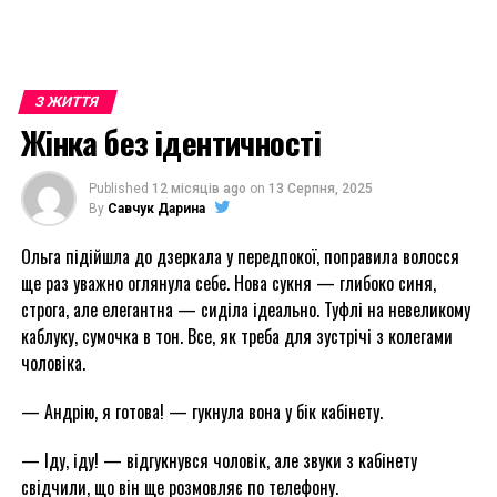
З ЖИТТЯ
Жінка без ідентичності
Published
12 місяців ago
on
13 Серпня, 2025
By
Савчук Дарина
Ольга підійшла до дзеркала у передпокої, поправила волосся
ще раз уважно оглянула себе. Нова сукня — глибоко синя,
строга, але елегантна — сиділа ідеально. Туфлі на невеликому
каблуку, сумочка в тон. Все, як треба для зустрічі з колегами
чоловіка.
— Андрію, я готова! — гукнула вона у бік кабінету.
— Іду, іду! — відгукнувся чоловік, але звуки з кабінету
свідчили, що він ще розмовляє по телефону.