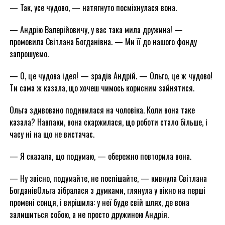
— Так, усе чудово, — натягнуто посміхнулася вона.
— Андрію Валерійовичу, у вас така мила дружина! —
промовила Світлана Богданівна. — Ми її до нашого фонду
запрошуємо.
— О, це чудова ідея! — зрадів Андрій. — Ольго, це ж чудово!
Ти сама ж казала, що хочеш чимось корисним зайнятися.
Ольга здивовано подивилася на чоловіка. Коли вона таке
казала? Навпаки, вона скаржилася, що роботи стало більше, і
часу ні на що не вистачає.
— Я сказала, що подумаю, — обережно повторила вона.
— Ну звісно, подумайте, не поспішайте, — кивнула Світлана
БогданівОльга зібралася з думками, глянула у вікно на перші
промені сонця, і вирішила: у неї буде свій шлях, де вона
залишиться собою, а не просто дружиною Андрія.