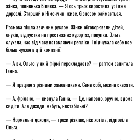
жінка, повненька білявка. — Я ось трьох виростила, усі вже
дорослі. Старший в Німеччині живе, бізнесом займається.
Розмова пішла звичним руслом. Жінки обговорювали дітей,
онуків, відпустки на престижних курортах, покупки. Ольга
слухала, час від часу вставляючи репліки, і відчувала себе все
більш чужою в цій компанії.
— А ви, Ольго, у якій фірмі перекладаєте? — раптом запитала
Ганна.
— Я працюю з різними замовниками. Сама собі, можна сказати.
— А, фріланс, — кивнула Ганна. — Це, напевно, зручно, вдома
сидіти. Але доходи, мабуть, нестабільні?
— Нормальні доходи, — трохи різкіше, ніж хотіла, відповіла
Ольга.