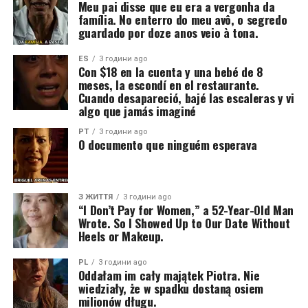
Meu pai disse que eu era a vergonha da
família. No enterro do meu avô, o segredo
guardado por doze anos veio à tona.
ES
3 години ago
Con $18 en la cuenta y una bebé de 8
meses, la escondí en el restaurante.
Cuando desapareció, bajé las escaleras y vi
algo que jamás imaginé
PT
3 години ago
O documento que ninguém esperava
З ЖИТТЯ
3 години ago
“I Don’t Pay for Women,” a 52-Year-Old Man
Wrote. So I Showed Up to Our Date Without
Heels or Makeup.
PL
3 години ago
Oddałam im cały majątek Piotra. Nie
wiedziały, że w spadku dostaną osiem
milionów długu.