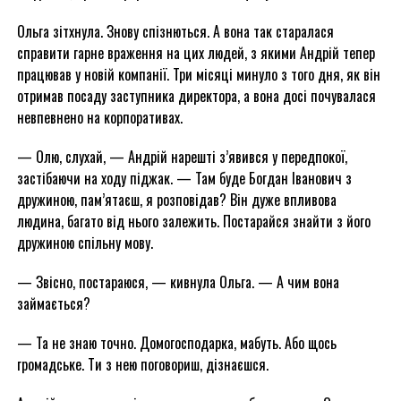
Ольга зітхнула. Знову спізнються. А вона так старалася
справити гарне враження на цих людей, з якими Андрій тепер
працював у новій компанії. Три місяці минуло з того дня, як він
отримав посаду заступника директора, а вона досі почувалася
невпевнено на корпоративах.
— Олю, слухай, — Андрій нарешті з’явився у передпокої,
застібаючи на ходу піджак. — Там буде Богдан Іванович з
дружиною, пам’ятаєш, я розповідав? Він дуже впливова
людина, багато від нього залежить. Постарайся знайти з його
дружиною спільну мову.
— Звісно, постараюся, — кивнула Ольга. — А чим вона
займається?
— Та не знаю точно. Домогосподарка, мабуть. Або щось
громадське. Ти з нею поговориш, дізнаєшся.