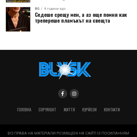
BG
4 години ago
Седеше срещу мен, а аз още помня как
трепереше пламъкът на свещта
ГОЛОВНА
COPYRIGHT
ЖИТТЯ
КУРЙОЗИ
КОНТАКТИ
ВСІ ПРАВА НА МАТЕРІАЛИ РОЗМІЩЕНІ НА САЙТІ ІЗ ПОСИЛАННЯМ