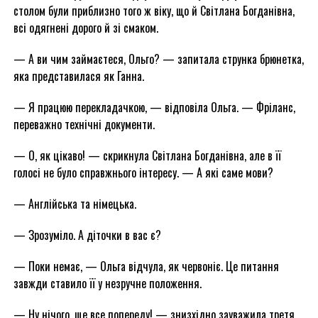
столом були приблизно того ж віку, що й Світлана Богданівна,
всі одягнені дорого й зі смаком.
— А ви чим займаєтеся, Ольго? — запитала струнка брюнетка,
яка представилася як Ганна.
— Я працюю перекладачкою, — відповіла Ольга. — Фріланс,
переважно технічні документи.
— О, як цікаво! — скрикнула Світлана Богданівна, але в її
голосі не було справжнього інтересу. — А які саме мови?
— Англійська та німецька.
— Зрозуміло. А діточки в вас є?
— Поки немає, — Ольга відчула, як червоніє. Це питання
завжди ставило її у незручне положення.
— Ну нічого, ще все попереду! — знизхідно зауважила третя