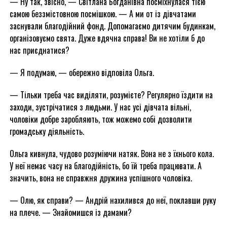
— Ну так, звісно, — Світлана Богданівна посміхнулася тією
самою беззмістовною посмішкою. — А ми от із дівчатами
заснували благодійний фонд. Допомагаємо дитячим будинкам,
організовуємо свята. Дуже вдячна справа! Ви не хотіли б до
нас приєднатися?
— Я подумаю, — обережно відповіла Ольга.
— Тільки треба час виділяти, розумієте? Регулярно їздити на
заходи, зустрічатися з людьми. У нас усі дівчата вільні,
чоловіки добре заробляють, тож можемо собі дозволити
громадську діяльність.
Ольга кивнула, чудово розуміючи натяк. Вона не з їхнього кола.
У неї немає часу на благодійність, бо їй треба працювати. А
значить, вона не справжня дружина успішного чоловіка.
— Олю, як справи? — Андрій нахилився до неї, поклавши руку
на плече. — Знайомишся із дамами?