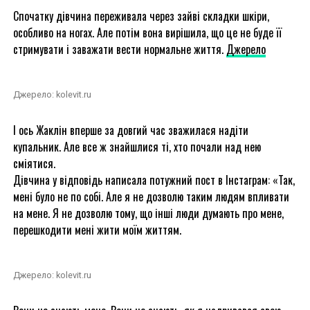
Спочатку дівчина переживала через зайві складки шкіри,
особливо на ногах. Але потім вона вирішила, що це не буде її
стримувати і заважати вести нормальне життя.
Джерело
Джерело: kolevit.ru
І ось Жаклін вперше за довгий час зважилася надіти
купальник. Але все ж знайшлися ті, хто почали над нею
сміятися.
Дівчина у відповідь написала потужний пост в Інстаграм: «Так,
мені було не по собі. Але я не дозволю таким людям впливати
на мене. Я не дозволю тому, що інші люди думають про мене,
перешкодити мені жити моїм життям.
Джерело: kolevit.ru