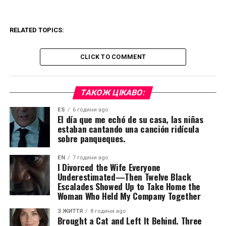
RELATED TOPICS:
CLICK TO COMMENT
ТАКОЖ ЦІКАВО:
ES
6 години ago
El día que me echó de su casa, las niñas
estaban cantando una canción ridícula
sobre panqueques.
EN
7 години ago
I Divorced the Wife Everyone
Underestimated—Then Twelve Black
Escalades Showed Up to Take Home the
Woman Who Held My Company Together
З ЖИТТЯ
8 години ago
Brought a Cat and Left It Behind. Three