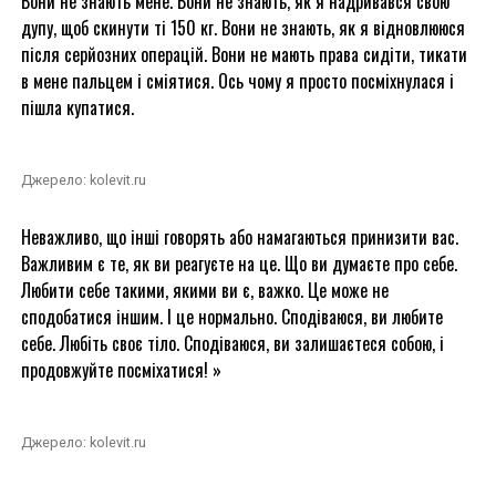
Вони не знають мене. Вони не знають, як я надривався свою
дупу, щоб скинути ті 150 кг. Вони не знають, як я відновлююся
після серйозних операцій. Вони не мають права сидіти, тикати
в мене пальцем і сміятися. Ось чому я просто посміхнулася і
пішла купатися.
Джерело: kolevit.ru
Неважливо, що інші говорять або намагаються принизити вас.
Важливим є те, як ви реагуєте на це. Що ви думаєте про себе.
Любити себе такими, якими ви є, важко. Це може не
сподобатися іншим. І це нормально. Сподіваюся, ви любите
себе. Любіть своє тіло. Сподіваюся, ви залишаєтеся собою, і
продовжуйте посміхатися! »
Джерело: kolevit.ru