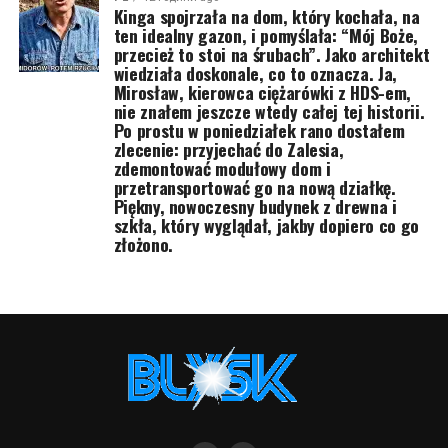
Kinga spojrzała na dom, który kochała, na
ten idealny gazon, i pomyślała: “Mój Boże,
przecież to stoi na śrubach”. Jako architekt
wiedziała doskonale, co to oznacza. Ja,
Mirosław, kierowca ciężarówki z HDS-em,
nie znałem jeszcze wtedy całej tej historii.
Po prostu w poniedziałek rano dostałem
zlecenie: przyjechać do Zalesia,
zdemontować modułowy dom i
przetransportować go na nową działkę.
Piękny, nowoczesny budynek z drewna i
szkła, który wyglądał, jakby dopiero co go
złożono.