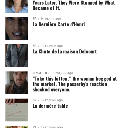
Years Later, They Were Stunned by What
Became of It.
FR
9 години ago
La Dernière Carte d’Henri
FR
10 години ago
La Chute de la maison Delcourt
З ЖИТТЯ
11 години ago
“Take this kitten,” the woman begged at
the market. The passerby’s reaction
shocked everyone.
FR
12 години ago
La dernière table
PL
12 години ago