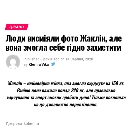
ЦIКАВО
Люди висміяли фото Жаклін, але
вона змогла себе гідно захистити
Published
6 років ago
on
14 Серпня, 2020
By
Klemra Vika
Жаклін – неймовірна жінка, яка змогла схуднути на 150 кг.
Раніше вона важила понад 220 кг, але правильне
харчування та спорт змогли зробити диво! Тільки погляньте
на це дивовижне перевтілення.
Джерело: kolevit.ru