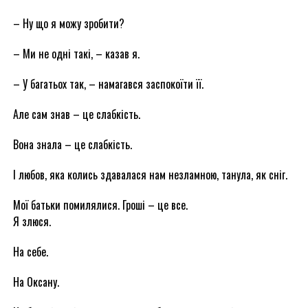
– Ну що я можу зробити?
– Ми не одні такі, – казав я.
– У багатьох так, – намагався заспокоїти її.
Але сам знав – це слабкість.
Вона знала – це слабкість.
І любов, яка колись здавалася нам незламною, танула, як сніг.
Мої батьки помилялися. Гроші – це все.
Я злюся.
На себе.
На Оксану.