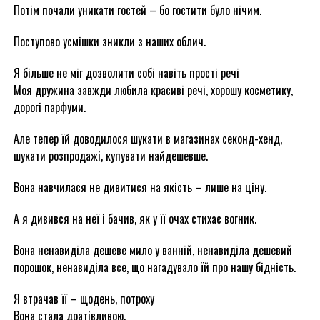
Потім почали уникати гостей – бо гостити було нічим.
Поступово усмішки зникли з наших облич.
Я більше не міг дозволити собі навіть прості речі
Моя дружина завжди любила красиві речі, хорошу косметику,
дорогі парфуми.
Але тепер їй доводилося шукати в магазинах секонд-хенд,
шукати розпродажі, купувати найдешевше.
Вона навчилася не дивитися на якість – лише на ціну.
А я дивився на неї і бачив, як у її очах стихає вогник.
Вона ненавиділа дешеве мило у ванній, ненавиділа дешевий
порошок, ненавиділа все, що нагадувало їй про нашу бідність.
Я втрачав її – щодень, потроху
Вона стала дратівливою.