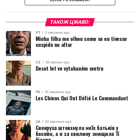
ТАКОЖ ЦІКАВО:
PT
2 хвилини ago
Minha filha me olhou como se eu tivesse
cuspido no altar
CZ
28 хвилин ago
Deset let ve vytahaném svetru
FR
32 хвилини ago
Les Chiens Qui Ont Défié Le Commandant
UA
42 хвилини ago
Свекруха штовхнула моїх батьків у
басейн, а я за хвилину знищила її
бізнес