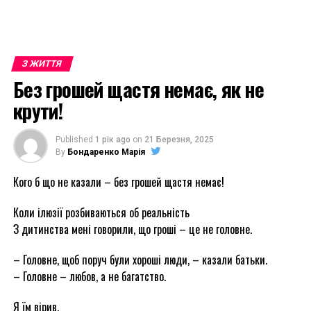
З ЖИТТЯ
Без грошей щастя немає, як не
крути!
Published
1 рік ago
on
21 Березня, 2025
By
Бондаренко Марія
Кого б що не казали – без грошей щастя немає!
Коли ілюзії розбиваються об реальність
З дитинства мені говорили, що гроші – це не головне.
– Головне, щоб поруч були хороші люди, – казали батьки.
– Головне – любов, а не багатство.
Я їм вірив.