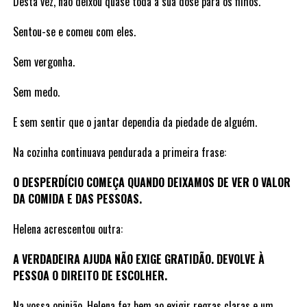
Desta vez, não deixou quase toda a sua dose para os filhos.
Sentou-se e comeu com eles.
Sem vergonha.
Sem medo.
E sem sentir que o jantar dependia da piedade de alguém.
Na cozinha continuava pendurada a primeira frase:
O DESPERDÍCIO COMEÇA QUANDO DEIXAMOS DE VER O VALOR
DA COMIDA E DAS PESSOAS.
Helena acrescentou outra:
A VERDADEIRA AJUDA NÃO EXIGE GRATIDÃO. DEVOLVE À
PESSOA O DIREITO DE ESCOLHER.
Na vossa opinião, Helena fez bem ao exigir regras claras e um