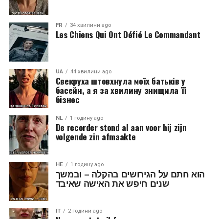
FR
34 хвилини ago
Les Chiens Qui Ont Défié Le Commandant
UA
44 хвилини ago
Свекруха штовхнула моїх батьків у
басейн, а я за хвилину знищила її
бізнес
NL
1 годину ago
De recorder stond al aan voor hij zijn
volgende zin afmaakte
HE
1 годину ago
הוא חתם על הגירושים בהקלה – ובמשך
שנים חיפש את האישה שאיבד
IT
2 години ago