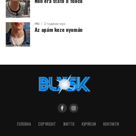
Non era stato il fuoco
HU
2 години ago
Az apám keze nyomán
ГОЛОВНА
COPYRIGHT
ЖИТТЯ
КУРЙОЗИ
КОНТАКТИ