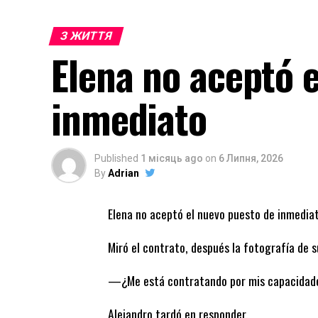
З ЖИТТЯ
Elena no aceptó 
inmediato
Published
1 місяць ago
on
6 Липня, 2026
By
Adrian
Elena no aceptó el nuevo puesto de inmediat
Miró el contrato, después la fotografía de s
—¿Me está contratando por mis capacidades
Alejandro tardó en responder.