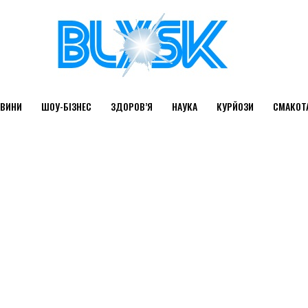
ВИНИ
ШОУ-БІЗНЕС
ЗДОРОВ’Я
НАУКА
КУРЙОЗИ
СМАКОТ