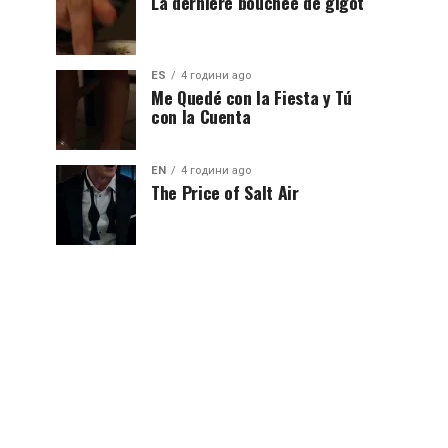
La dernière bouchée de gigot
ES
4 години ago
Me Quedé con la Fiesta y Tú
con la Cuenta
EN
4 години ago
The Price of Salt Air