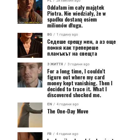
PL
28 хвилин ago
Oddałam im cały majątek
Piotra. Nie wiedziały, że w
spadku dostaną osiem
milionów długu.
BG
1 годину ago
Седеше срещу мен, а аз още
помня как трепереше
пламъкът на свещта
З ЖИТТЯ
3 години ago
For a long time, I couldn’t
figure out where my card
money kept vanishing. Then I
decided to trace it. What I
discovered shocked me.
EN
4 години ago
The One-Day Move
FR
4 години ago