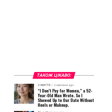
ТАКОЖ ЦІКАВО:
З ЖИТТЯ
2 хвилини ago
“I Don’t Pay for Women,” a 52-
Year-Old Man Wrote. So I
Showed Up to Our Date Without
Heels or Makeup.