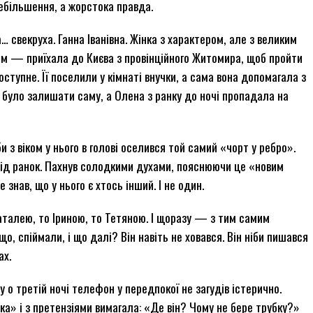
ребільшення, а жорстока правда.
 свекруха. Ганна Іванівна. Жінка з характером, але з великим
ом — приїхала до Києва з провінційного Житомира, щоб пройти
оступне. Її поселили у кімнаті внучки, а сама вона допомагала з
було залишати саму, а Олена з ранку до ночі пропадала на
би з віком у нього в голові оселився той самий «чорт у ребро».
під ранок. Пахнув солодкими духами, пояснюючи це «новим
 знав, що у нього є хтось інший. І не один.
Наталею, то Іриною, то Тетяною. І щоразу — з тим самим
, спіймали, і що далі? Він навіть не ховався. Він ніби пишався
ах.
у о третій ночі телефон у передпокої не загудів істерично.
ка» і з претензіями вимагала: «Де він? Чому не бере трубку?»