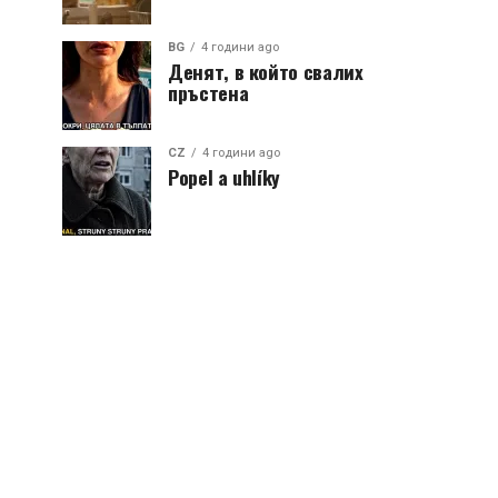
BG
4 години ago
Денят, в който свалих
пръстена
CZ
4 години ago
Popel a uhlíky