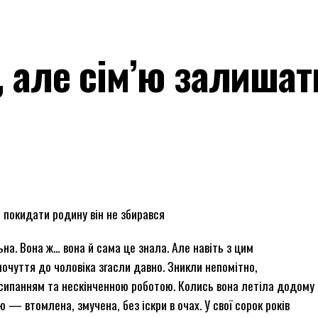
, але сім’ю залишат
ле покидати родину він не збирався
ьна. Вона ж… вона й сама це знала. Але навіть з цим
 почуття до чоловіка згасли давно. Зникли непомітно,
сипанням та нескінченною роботою. Колись вона летіла додому
ю — втомлена, змучена, без іскри в очах. У свої сорок років