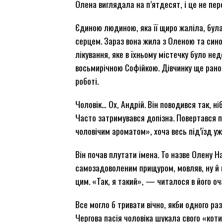
Олена виглядала на п’ятдесят, і це не пе
Єдиною людиною, яка її щиро жаліла, була…
серцем. Зараз вона жила з Оленою та син
лікування, яке в їхньому містечку було нед
восьмирічною Софійкою. Дівчинку ще рано 
роботі.
Чоловік… Ох, Андрій. Він поводився так, ні
Часто затримувався допізна. Повертався 
чоловічим ароматом», хоча весь під’їзд уже
Він почав плутати імена. То назве Олену 
самозадоволеним прищуром, мовляв, ну й що
цим. «Так, я такий», — читалося в його оч
Все могло б тривати вічно, якби одного раз
Чергова пасія чоловіка шукала свого «коти