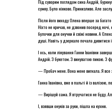
Під суворим поглядом сина Андрій, буркнув
сумку. Було ніяково. Принизливо. Але засл
Після його виходу Олена вперше за багато 
Ніхто не кричав, не дзвонив посеред ночі,
булочки для онучки й свіжі новини. А Оле
душі. Навіть у дзеркало почала дивитися 
І ось, коли лікування Ганни Іванівни завер
Андрій. З букетом. З винуватою пикою. З ф
— Пробач мене. Вона мене вигнала. Я все
Ганна Іванівна, вже в пальті й із валізою, 
— Вирішуй сама. Я втручатися не буду. Але
І, взявши онуків за руки, пішла на кухню.