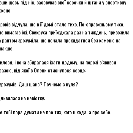
ши щось під ніс, засовував свої сорочки й штани у спортивну
ужено.
років відчула, що в її домі стало тихо. По-справжньому тихо.
 не вимагав їжі. Свекруха приїжджала раз на тиждень, привозила
на раптом зрозуміла, що почала прокидатися без каменю на
інакше.
шилося, і вона збиралася їхати додому, на порозі з’явився
разою, від якої в Олени стиснулося серце:
 зрозумів. Даш шанс? Почнемо з нуля?
подивилася на невістку:
 тобі пора думати не про тих, кого шкода, а про себе.