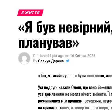
З ЖИТТЯ
«Я був невірний
планував»
Published
1 рік ago
on
16 Квітня, 2025
By
Савчук Дарина
«Так, я такий»: у нього були інші жінки, а
Усі подруги казали Олені, що вона божевіл
усвідомленням не могла нічого змінити. Її
розчинилися між пранням, вечерями, недо
на крилах кохання, а тепер ішла за інерціє