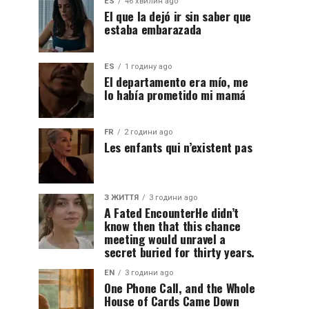
ES
46 хвилин ago
El que la dejó ir sin saber que
estaba embarazada
ES
1 годину ago
El departamento era mío, me
lo había prometido mi mamá
FR
2 години ago
Les enfants qui n’existent pas
З ЖИТТЯ
3 години ago
A Fated EncounterHe didn’t
know then that this chance
meeting would unravel a
secret buried for thirty years.
EN
3 години ago
One Phone Call, and the Whole
House of Cards Came Down