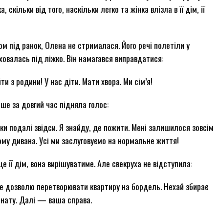
 скільки від того, наскільки легко та жінка влізла в її дім, її
м під ранок, Олена не стрималася. Його речі полетіли у
ховалась під ліжко. Він намагався виправдатися:
ти з родини! У нас діти. Мати хвора. Ми сім’я!
рше за довгий час підняла голос:
и подалі звідси. Я знайду, де пожити. Мені залишилося зовсім
йому дивана. Усі ми заслуговуємо на нормальне життя!
 її дім, вона вирішуватиме. Але свекруха не відступила:
е дозволю перетворювати квартиру на бордель. Нехай збирає
імнату. Далі — ваша справа.