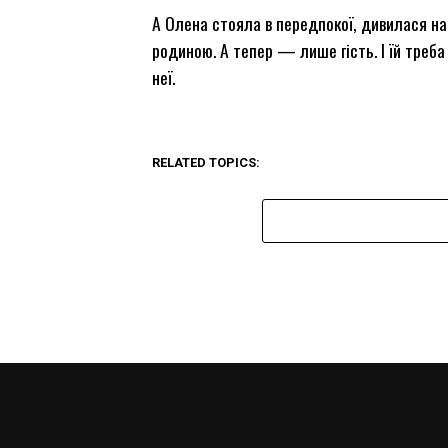
А Олена стояла в передпокої, дивилася на ч
родиною. А тепер — лише гість. І їй треба
неї.
RELATED TOPICS: