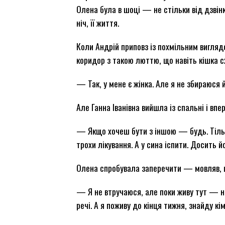
Олена була в шоці — не стільки від дзвінка,
ніч, її життя.
Коли Андрій приповз із похмільним виглядо
коридор з такою люттю, що навіть кішка с
— Так, у мене є жінка. Але я не збираюся й
Але Ганна Іванівна вийшла із спальні і впе
— Якщо хочеш бути з іншою — будь. Тільк
трохи лікування. А у сина іспити. Досить 
Олена спробувала заперечити — мовляв, це
— Я не втручаюся, але поки живу тут — н
речі. А я поживу до кінця тижня, знайду к