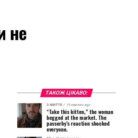
и не
ТАКОЖ ЦІКАВО:
З ЖИТТЯ
19 хвилин ago
“Take this kitten,” the woman
begged at the market. The
passerby’s reaction shocked
everyone.