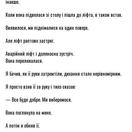
інакше.
Коли вона підвелася зі столу і пішла до ліфта, я також встав.
Виявилося, ми піднімалися на один поверх.
Але ліфт раптово застряг.
Аварійний ліфт і доленосна зустріч.
Вона перелякалася.
Я бачив, як її руки затремтіли, дихання стало нерівномірним.
Я просто взяв її за руку і тихо сказав:
— Все буде добре. Ми виберемося.
Вона поглянула на мене.
А потім я обняв її.