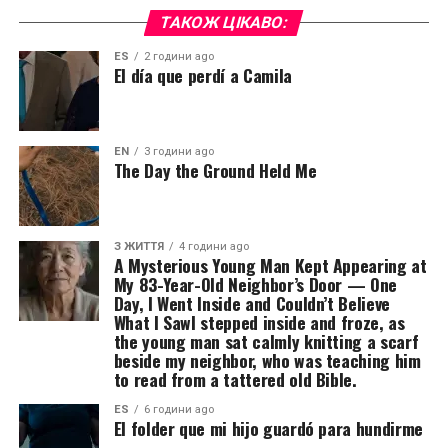
ТАКОЖ ЦІКАВО:
ES
2 години ago
El día que perdí a Camila
EN
3 години ago
The Day the Ground Held Me
З ЖИТТЯ
4 години ago
A Mysterious Young Man Kept Appearing at
My 83-Year-Old Neighbor’s Door — One
Day, I Went Inside and Couldn’t Believe
What I SawI stepped inside and froze, as
the young man sat calmly knitting a scarf
beside my neighbor, who was teaching him
to read from a tattered old Bible.
ES
6 години ago
El folder que mi hijo guardó para hundirme