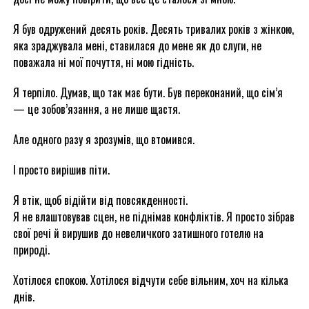
Я був одружений десять років. Десять тривалих років з жінкою,
яка зраджувала мені, ставилася до мене як до слуги, не
поважала ні мої почуття, ні мою гідність.
Я терпіло. Думав, що так має бути. Був переконаний, що сім’я
— це зобов’язання, а не лише щастя.
Але одного разу я зрозумів, що втомився.
І просто вирішив піти.
Я втік, щоб відійти від повсякденності.
Я не влаштовував сцен, не піднімав конфліктів. Я просто зібрав
свої речі й вирушив до невеличкого затишного готелю на
природі.
Хотілося спокою. Хотілося відчути себе вільним, хоч на кілька
днів.