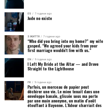
ES
7 години ago
Jude no existe
З ЖИТТЯ
7 години ago
“Who did you bring into my home?” my wife
gasped. “We agreed your kids from your
first marriage wouldn’t live with us.”
EN
9 години ago
I Left My Bride at the Altar — and Drove
Straight to the Lighthouse
FR
9 години ago
Parfois, un morceau de papier peut
déchirer une vie. Le mien tenait dans une
enveloppe banale, glissée sous ma porte
par une main anonyme, un matin d’août
étouffant à Bayonne. L’Adour charriait des