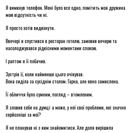
Я вимкнув телефон. Мені було все одно, помітить моя дружина
мою відсутність чи ні.
Я просто хотів видихнути.
Ввечері я спустився в ресторан готелю, замовив вечерю та
насолоджувався рідкісними моментами спокою.
І раптом я її побачив.
Зустрів її, коли найменше цього очікував.
Вона сиділа за сусіднім столом. Гарна, але явно замислена.
Її обличчя було сумним, погляд – втомленим.
Я зловив себе на думці: а може, у неї свої проблеми, які значно
серйозніші за мої?
Я не планував ні з ким знайомитися. Але доля вирішила