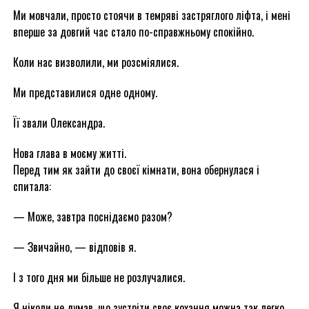
Ми мовчали, просто стоячи в темряві застряглого ліфта, і мені
вперше за довгий час стало по-справжньому спокійно.
Коли нас визволили, ми розсміялися.
Ми представилися одне одному.
Її звали Олександра.
Нова глава в моєму житті.
Перед тим як зайти до своєї кімнати, вона обернулася і
спитала:
— Може, завтра поснідаємо разом?
— Звичайно, — відповів я.
І з того дня ми більше не розлучалися.
Я ніколи не думав, що зустріти своє кохання можна так легко.