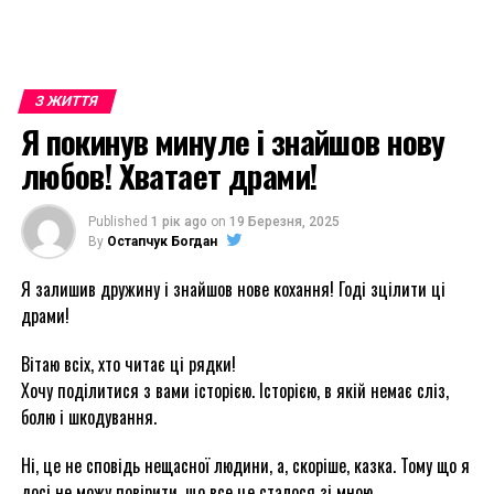
З ЖИТТЯ
Я покинув минуле і знайшов нову
любов! Хватает драми!
Published
1 рік ago
on
19 Березня, 2025
By
Остапчук Богдан
Я залишив дружину і знайшов нове кохання! Годі зцілити ці
драми!
Вітаю всіх, хто читає ці рядки!
Хочу поділитися з вами історією. Історією, в якій немає сліз,
болю і шкодування.
Ні, це не сповідь нещасної людини, а, скоріше, казка. Тому що я
досі не можу повірити, що все це сталося зі мною.