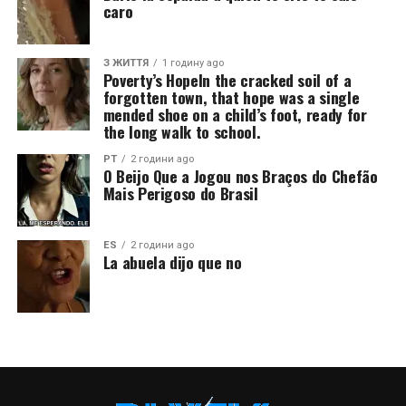
caro
З ЖИТТЯ
1 годину ago
Poverty’s HopeIn the cracked soil of a
forgotten town, that hope was a single
mended shoe on a child’s foot, ready for
the long walk to school.
PT
2 години ago
O Beijo Que a Jogou nos Braços do Chefão
Mais Perigoso do Brasil
ES
2 години ago
La abuela dijo que no