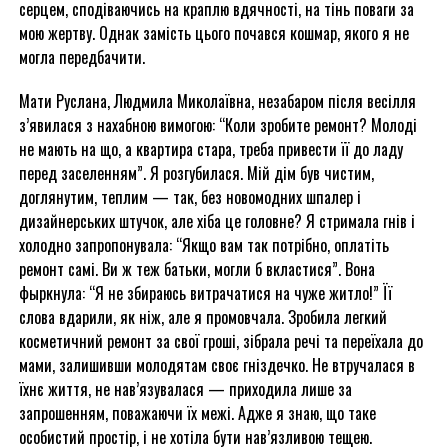
серцем, сподіваючись на краплю вдячності, на тінь поваги за
мою жертву. Однак замість цього почався кошмар, якого я не
могла передбачити.
Мати Руслана, Людмила Миколаївна, незабаром після весілля
з’явилася з нахабною вимогою: “Коли зробите ремонт? Молоді
не мають на що, а квартира стара, треба привести її до ладу
перед заселенням”. Я розгубилася. Мій дім був чистим,
доглянутим, теплим — так, без новомодних шпалер і
дизайнерських штучок, але хіба це головне? Я стримала гнів і
холодно запропонувала: “Якщо вам так потрібно, оплатіть
ремонт самі. Ви ж теж батьки, могли б вкластися”. Вона
фыркнула: “Я не збираюсь витрачатися на чуже житло!” Її
слова вдарили, як ніж, але я промовчала. Зробила легкий
косметичний ремонт за свої гроші, зібрала речі та переїхала до
мами, залишивши молодятам своє гніздечко. Не втручалася в
їхнє життя, не нав’язувалася — приходила лише за
запрошенням, поважаючи їх межі. Адже я знаю, що таке
особистий простір, і не хотіла бути нав’язливою тещею.