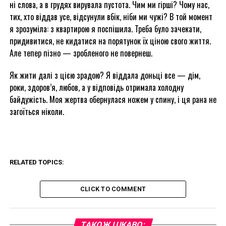
ні слова, а в грудях вирувала пустота. Чим ми гірші? Чому нас,
тих, хто віддав усе, відсунули вбік, ніби ми чужі? В той момент
я зрозуміла: з квартирою я поспішила. Треба було зачекати,
придивитися, не кидатися на порятунок їх ціною свого життя.
Але тепер пізно — зробленого не повернеш.
Як жити далі з цією зрадою? Я віддала доньці все — дім,
роки, здоров’я, любов, а у відповідь отримала холодну
байдужість. Моя жертва обернулася ножем у спину, і ця рана не
загоїться ніколи.
RELATED TOPICS:
CLICK TO COMMENT
ТАКОЖ ЦІКАВО: