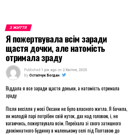
З ЖИТТЯ
Я пожертвувала всім заради
щастя дочки, але натомість
отримала зраду
Published
1 рік ago
on
2 Квітня, 2025
By
Остапчук Богдан
Віддала я все заради щастя доньки, а натомість отримала
зраду
Після весілля у моєї Оксани не було власного житла. Я бачила,
як молодій парі потрібен свій куток, дах над головою, і, не
вагаючись, пожертвувала всім. Переїхала зі свого затишного
двокімнатного будинку в маленькому селі під Полтавою до