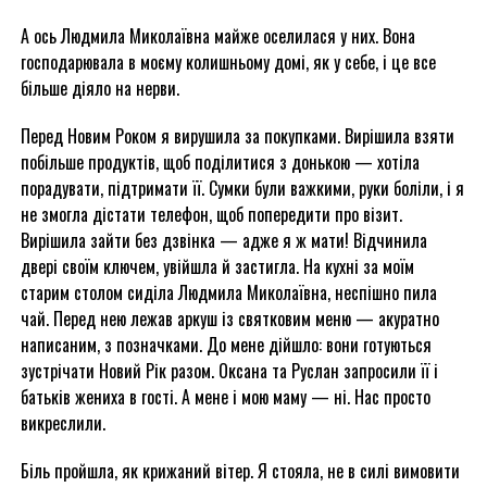
А ось Людмила Миколаївна майже оселилася у них. Вона
господарювала в моєму колишньому домі, як у себе, і це все
більше діяло на нерви.
Перед Новим Роком я вирушила за покупками. Вирішила взяти
побільше продуктів, щоб поділитися з донькою — хотіла
порадувати, підтримати її. Сумки були важкими, руки боліли, і я
не змогла дістати телефон, щоб попередити про візит.
Вирішила зайти без дзвінка — адже я ж мати! Відчинила
двері своїм ключем, увійшла й застигла. На кухні за моїм
старим столом сиділа Людмила Миколаївна, неспішно пила
чай. Перед нею лежав аркуш із святковим меню — акуратно
написаним, з позначками. До мене дійшло: вони готуються
зустрічати Новий Рік разом. Оксана та Руслан запросили її і
батьків жениха в гості. А мене і мою маму — ні. Нас просто
викреслили.
Біль пройшла, як крижаний вітер. Я стояла, не в силі вимовити