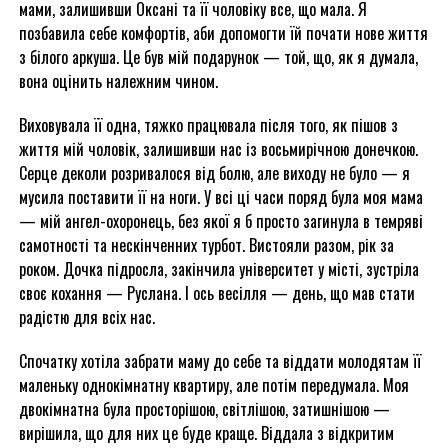
мами, залишивши Оксані та її чоловіку все, що мала. Я
позбавила себе комфортів, аби допомогти їй почати нове життя
з білого аркуша. Це був мій подарунок — той, що, як я думала,
вона оцінить належним чином.
Виховувала її одна, тяжко працювала після того, як пішов з
життя мій чоловік, залишивши нас із восьмирічною донечкою.
Серце деколи розривалося від болю, але виходу не було — я
мусила поставити її на ноги. У всі ці часи поряд була моя мама
— мій ангел-охоронець, без якої я б просто загинула в темряві
самотності та нескінченних турбот. Вистояли разом, рік за
роком. Дочка підросла, закінчила університет у місті, зустріла
своє кохання — Руслана. І ось весілля — день, що мав стати
радістю для всіх нас.
Спочатку хотіла забрати маму до себе та віддати молодятам її
маленьку однокімнатну квартиру, але потім передумала. Моя
двокімнатна була просторішою, світлішою, затишнішою —
вирішила, що для них це буде краще. Віддала з відкритим