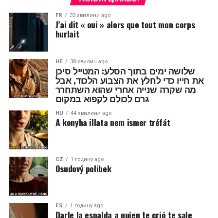
FR
33 хвилини ago
J’ai dit « oui » alors que tout mon corps
hurlait
HE
38 хвилин ago
שלושה ימים בתוך הסלע: המטייל סיכן
את חייו כדי לחלץ את הצבוע הלכוד, אבל
מה שקרה שנייה אחרי שהוא השתחרר
גרם לכולם לקפוא במקום
HU
44 хвилини ago
A konyha illata nem ismer tréfát
CZ
1 годину ago
Osudový polibek
ES
1 годину ago
Darle la espalda a quien te crió te sale