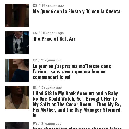
ES
19 хвилин ago
Me Quedé con la Fiesta y Tú con la Cuenta
EN
38 хвилин ago
The Price of Salt Air
FR
2 години ago
Le jour où j’ai pris ma maîtresse dans
l’avion… sans savoir que ma femme
commandait le vol
EN
2 години ago
I Had $18 in My Bank Account and a Baby
No One Could Watch, So I Brought Her to
My Shift at The Cedar Room—Then My Ex,
His Mother, and the Day Manager Stormed
In
FR
3 години ago