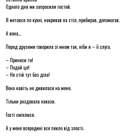
Одного дня ми запросили гостей.
Я метався по кухні, накривав на стіл, прибирав, допомагав.
А вона…
Перед друзями говорила зі мною так, ніби я – її слуга.
– Принеси те!
– Подай це!
– Не стій тут без діла!
Вона навіть не дивилася на мене.
Тільки роздавала накази.
Гості сміялися.
А у мене всередині все пекло від злості.