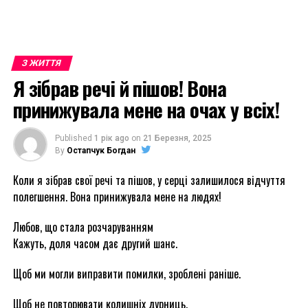
З ЖИТТЯ
Я зібрав речі й пішов! Вона
принижувала мене на очах у всіх!
Published
1 рік ago
on
21 Березня, 2025
By
Остапчук Богдан
Коли я зібрав свої речі та пішов, у серці залишилося відчуття
полегшення. Вона принижувала мене на людях!
Любов, що стала розчаруванням
Кажуть, доля часом дає другий шанс.
Щоб ми могли виправити помилки, зроблені раніше.
Щоб не повторювати колишніх дурниць.