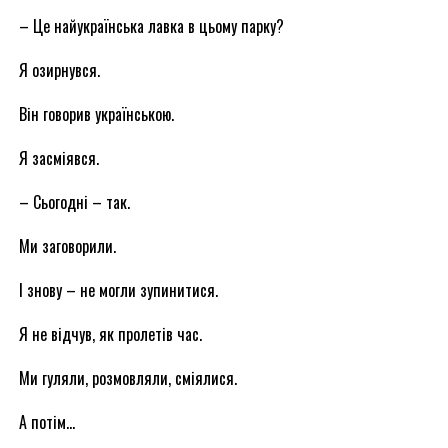
– Це найукраїнська лавка в цьому парку?
Я озирнувся.
Він говорив українською.
Я засміявся.
– Сьогодні – так.
Ми заговорили.
І знову – не могли зупинитися.
Я не відчув, як пролетів час.
Ми гуляли, розмовляли, сміялися.
А потім…