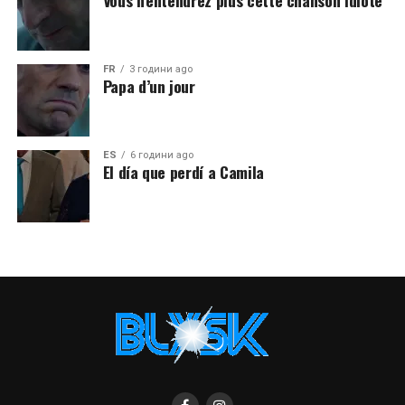
Vous n’entendrez plus cette chanson idiote
FR
3 години ago
Papa d’un jour
ES
6 години ago
El día que perdí a Camila