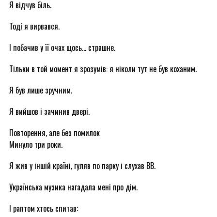
Я відчув біль.
Тоді я вирвався.
І побачив у її очах щось… страшне.
Тільки в той момент я зрозумів: я ніколи тут не був коханим.
Я був лише зручним.
Я вийшов і зачинив двері.
Повторення, але без помилок
Минуло три роки.
Я жив у іншій країні, гуляв по парку і слухав ВВ.
Українська музика нагадала мені про дім.
І раптом хтось спитав: