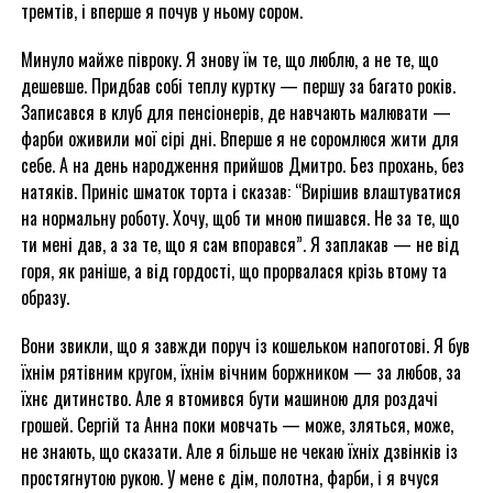
тремтів, і вперше я почув у ньому сором.
Минуло майже півроку. Я знову їм те, що люблю, а не те, що
дешевше. Придбав собі теплу куртку — першу за багато років.
Записався в клуб для пенсіонерів, де навчають малювати —
фарби оживили мої сірі дні. Вперше я не соромлюся жити для
себе. А на день народження прийшов Дмитро. Без прохань, без
натяків. Приніс шматок торта і сказав: “Вирішив влаштуватися
на нормальну роботу. Хочу, щоб ти мною пишався. Не за те, що
ти мені дав, а за те, що я сам впорався”. Я заплакав — не від
горя, як раніше, а від гордості, що прорвалася крізь втому та
образу.
Вони звикли, що я завжди поруч із кошельком напоготові. Я був
їхнім рятівним кругом, їхнім вічним боржником — за любов, за
їхнє дитинство. Але я втомився бути машиною для роздачі
грошей. Сергій та Анна поки мовчать — може, зляться, може,
не знають, що сказати. Але я більше не чекаю їхніх дзвінків із
простягнутою рукою. У мене є дім, полотна, фарби, і я вчуся