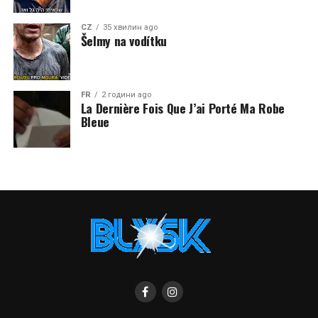
CZ
35 хвилин ago
Šelmy na vodítku
FR
2 години ago
La Dernière Fois Que J’ai Porté Ma Robe
Bleue