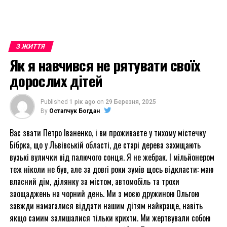
З ЖИТТЯ
Як я навчився не рятувати своїх
дорослих дітей
Published
1 рік ago
on
29 Березня, 2025
By
Остапчук Богдан
Вас звати Петро Іваненко, і ви проживаєте у тихому містечку
Бібрка, що у Львівській області, де старі дерева захищають
вузькі вулички від палючого сонця. Я не жебрак. І мільйонером
теж ніколи не був, але за довгі роки зумів щось відкласти: маю
власний дім, ділянку за містом, автомобіль та трохи
заощаджень на чорний день. Ми з моєю дружиною Ольгою
завжди намагалися віддати нашим дітям найкраще, навіть
якщо самим залишалися тільки крихти. Ми жертвували собою