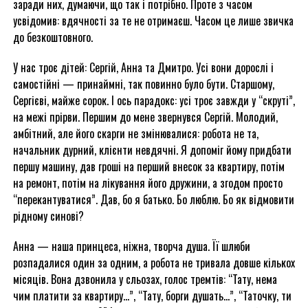
заради них, думаючи, що так і потрібно. Проте з часом
усвідомив: вдячності за те не отримаєш. Часом це лише звичка
до безкоштовного.
У нас троє дітей: Сергій, Анна та Дмитро. Усі вони дорослі і
самостійні — принаймні, так повинно було бути. Старшому,
Сергієві, майже сорок. І ось парадокс: усі троє завжди у “скруті”,
на межі прірви. Першим до мене звернувся Сергій. Молодий,
амбітний, але його скарги не змінювалися: робота не та,
начальник дурний, клієнти невдячні. Я допоміг йому придбати
першу машину, дав гроші на перший внесок за квартиру, потім
на ремонт, потім на лікування його дружини, а згодом просто
“перекантуватися”. Дав, бо я батько. Бо люблю. Бо як відмовити
рідному синові?
Анна — наша принцеса, ніжна, творча душа. Її шлюби
розпадалися один за одним, а робота не тривала довше кількох
місяців. Вона дзвонила у сльозах, голос тремтів: “Тату, нема
чим платити за квартиру…”, “Тату, борги душать…”, “Таточку, ти