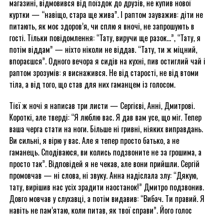
магазині, відмовився від поїздок до друзів, не купив нової
куртки — “навіщо, стара ще жива”. І раптом зауважив: діти не
питають, як моє здоров’я, чи сплю я вночі, не запрошують в
гості. Тільки повідомлення: “Тату, виручи ще разок…”, “Тату, я
потім віддам” — ніхто ніколи не віддав. “Тату, ти ж міцний,
впораєшся”. Одного вечора я сидів на кухні, пив остиглий чай і
раптом зрозумів: я виснажився. Не від старості, не від втоми
тіла, а від того, що став для них гаманцем із голосом.
Тієї ж ночі я написав три листи — Сергієві, Анні, Дмитрові.
Короткі, але тверді: “Я люблю вас. Я дав вам усе, що міг. Тепер
ваша черга стати на ноги. Більше ні гривні, ніяких виправдань.
Ви сильні, я вірю у вас. Але я тепер просто батько, а не
гаманець. Сподіваюся, ви колись подзвоните не за грошима, а
просто так”. Відповідей я не чекав, але вони прийшли. Сергій
промовчав — ні слова, ні звуку. Анна надіслала злу: “Дякую,
тату, вирішив нас усіх зрадити наостанок!” Дмитро подзвонив.
Довго мовчав у слухавці, а потім видавив: “Вибач. Ти правий. Я
навіть не пам’ятаю, коли питав, як твої справи”. Його голос