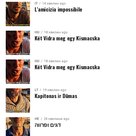
IT
14 хвилин ago
L’amicizia impossibile
HU
18 хвилин ago
Két Vidra meg egy Kismacska
HU
18 хвилин ago
Két Vidra meg egy Kismacska
LT
19 хвилин ago
Kapitonas ir Dūmas
HE
24 хвилини ago
דגים ופרווה