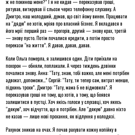
ж не покинеш мене?” І я не кидав — переказував гроші,
рятував, витирував її сльози через телефонну слухавку. А
Дмитро, наш молодший, думав, що світ йому винен. Працювати
на “дядю” не хотів, мріяв про власний бізнес. Я вкладався в
його мрії: перший раз — прогорів, другий — знову крах, третій
— знову пусто. Потім почалися кредити, а потім просто
перекази “на життя”. Я давав, давав, давав.
Коли Ольга померла, я залишився один. Діти приїхали на
похорон — обняли, поплакали. А через тиждень дзвінки
почалися знову. Анна: “Тату, знаю, тобі важко, але мені потрібен
адвокат, допоможи…” Сергій: “Тату, ти тепер сам, витрат менше,
підкинь трохи”. Дмитро: “Тату, мама б не відмовила”. Я
переказував гроші не тому, що хотів, а тому, що боявся
залишитися в пустці. Хоч якісь голоси у слухавці, хоч якесь
“дякую”, хоч відчуття, що я потрібен. Але “дякую” давно ніхто
не казав — лише нові прохання, як відлуння у колодязі.
Рахунок зникав на очах. Я почав рахувати кожну копійку в