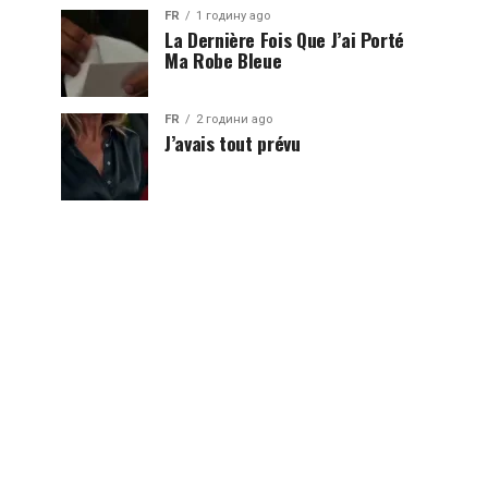
FR
1 годину ago
La Dernière Fois Que J’ai Porté
Ma Robe Bleue
FR
2 години ago
J’avais tout prévu