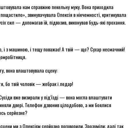
лаштовувала нам справжню пекельну муку. Вона приходила
 пощастило», звинувачувала Олексія в нікчемності, критикувала
 усіх сил — допомагав їй, підвозив, виконував будь-які прохання.
ю, і з машиною, і тещу поважає! А твій — що? Сухар несмачний!
 домробітниця.
ту, вона влаштовувала сцену:
, бо твій чоловік — жебрак і ледар!
 Сусіди вже визирали у під’їзді — вона могла влаштувати
иняли двері. Телефон дзвонив цілодобово, а ми боялися
ось серйозне?
сцени ми з Олексієм серйозно поговорили. Зрозуміли: далі так