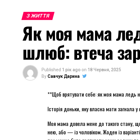
З ЖИТТЯ
Як моя мама ле
шлюб: втеча за
Published
1 рік ago
on
18 Червня, 2025
By
Савчук Дарина
**Щоб врятувати себе: як моя мама ледь 
Історія доньки, яку власна мати загнала у
Моя мама довела мене до такого стану, що 
нею, або — із чоловіком. Жоден із варіант