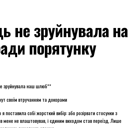
дь не зруйнувала н
ради порятунку
не зруйнувала наш шлюб**
 кут своїм втручанням та докорами
я поставила собі жорсткий вибір: або розірвати стосунки з
ів мене не влаштовував, і єдиним виходом став переїзд. Лише