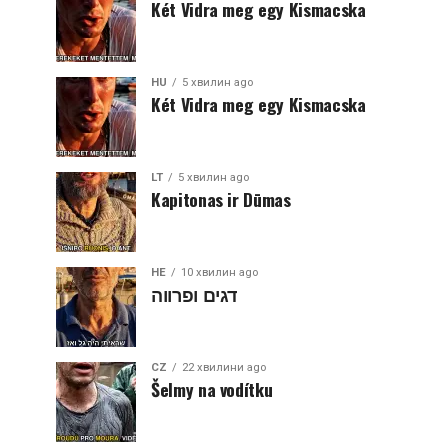
Két Vidra meg egy Kismacska
HU
5 хвилин ago
Két Vidra meg egy Kismacska
LT
5 хвилин ago
Kapitonas ir Dūmas
HE
10 хвилин ago
דגים ופרווה
CZ
22 хвилини ago
Šelmy na vodítku