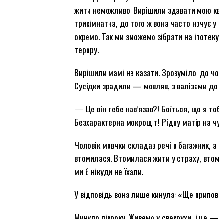
жити неможливо. Вирішили здавати мою ква
трикімнатна, до того ж вона часто ночує у 
окремо. Так ми зможемо зібрати на іпотек
терору.
Вирішили мамі не казати. Зрозуміло, до чо
Сусідки зрадили — мовляв, з валізами до
— Це він тебе нав’язав?! Боїться, що я т
Безхарактерна мокрощіт! Рідну матір на чу
Чоловік мовчки складав речі в багажник, 
втомилася. Втомилася жити у страху, втоми
ми б нікуди не їхали.
У відповідь вона лише кинула: «Ще припов
Минуло півроку. Живемо у свекрухи, і це — 