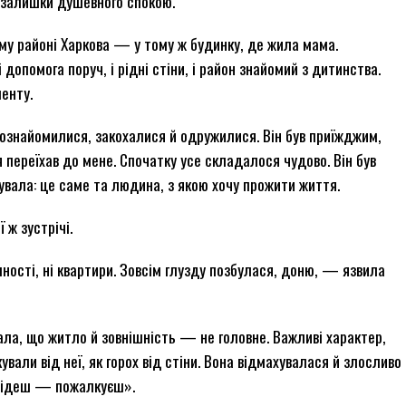
 залишки душевного спокою.
му районі Харкова — у тому ж будинку, де жила мама.
допомога поруч, і рідні стіни, і район знайомий з дитинства.
енту.
 познайомилися, закохалися й одружилися. Він був приїжджим,
ля переїхав до мене. Спочатку усе складалося чудово. Він був
увала: це саме та людина, з якою хочу прожити життя.
 ж зустрічі.
ності, ні квартири. Зовсім глузду позбулася, доню, — язвила
ла, що житло й зовнішність — не головне. Важливі характер,
ували від неї, як горох від стіни. Вона відмахувалася й злосливо
 підеш — пожалкуєш».