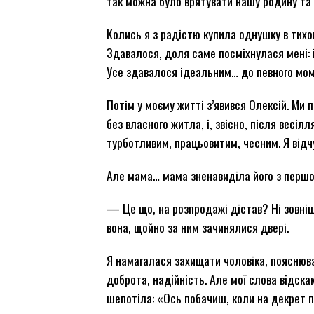
так можна було врятувати нашу родину та
Колись я з радістю купила однушку в тихо
Здавалося, доля саме посміхнулася мені: і 
Усе здавалося ідеальним… до певного мом
Потім у моєму житті з’явився Олексій. Ми
без власного житла, і, звісно, після весіл
турботливим, працьовитим, чесним. Я відч
Але мама… мама зненавиділа його з першої
— Це що, на розпродажі дістав? Ні зовніш
вона, щойно за ним зачинялися двері.
Я намагалася захищати чоловіка, пояснюва
доброта, надійність. Але мої слова відскак
шепотіла: «Ось побачиш, коли на декрет