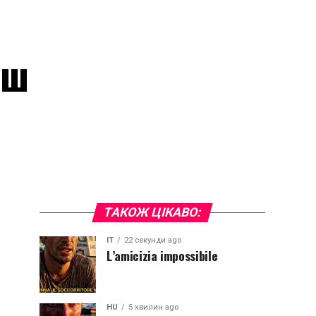
аш
ТАКОЖ ЦІКАВО:
IT
22 секунди ago
L’amicizia impossibile
HU
5 хвилин ago