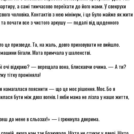
ртиру, а самі тимчасово переїхати до його мами. У свекрухи
свого чоловіка. Контактів з нею мінімум, і це було майже як жити
у та почати все з чистого аркушу — подалі від щоденного
го це призведе. Та, на жаль, довго приховувати не вийшло.
 машини бігали. Мата примчала у шаленстві.
обі очі відкрию? — верещала вона, блискавчи очима. — А ти?
жу тітку проміняла!
а я намагалася пояснити — що це моє рішення. Моє. Бо я
лася бути між двох вогнів. І якби мама не лізла у наше життя,
зеш до мене в сльозах!» — і грюкнула дверима.
спокій, якого нам так бракувало. Ніхто не стукає у двері. Ніхто