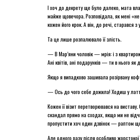
І хоч до декрету ще було далеко, мата в
майже щовечора. Розповідала, як мені «не
кожен його крок. А він, до речі, старався з
Та це лише розпалювало її злість.
— В Мар’яни чоловік — мрія: і з квартиро
Ані квітів, ані подарунків — ти в нього як
Якщо я випадково зашивала розірвану коф
— Ось до чого себе дожила! Ходиш у лаття
Кожен її візит перетворювався на виставу.
скандал прямо на сходах, якщо ми не відч
пропустити хоч один дзвінок — раптом щ
Але одного разу після особливо жорстокої 