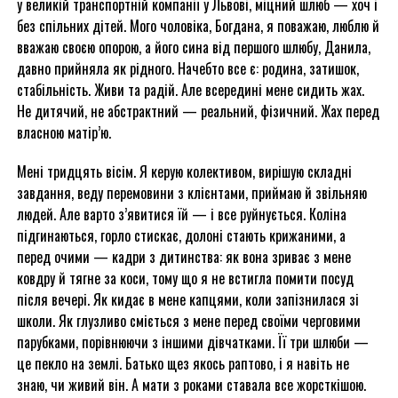
у великій транспортній компанії у Львові, міцний шлюб — хоч і
без спільних дітей. Мого чоловіка, Богдана, я поважаю, люблю й
вважаю своєю опорою, а його сина від першого шлюбу, Данила,
давно прийняла як рідного. Начебто все є: родина, затишок,
стабільність. Живи та радій. Але всередині мене сидить жах.
Не дитячий, не абстрактний — реальний, фізичний. Жах перед
власною матір’ю.
Мені тридцять вісім. Я керую колективом, вирішую складні
завдання, веду перемовини з клієнтами, приймаю й звільняю
людей. Але варто з’явитися їй — і все руйнується. Коліна
підгинаються, горло стискає, долоні стають крижаними, а
перед очими — кадри з дитинства: як вона зриває з мене
ковдру й тягне за коси, тому що я не встигла помити посуд
після вечері. Як кидає в мене капцями, коли запізнилася зі
школи. Як глузливо сміється з мене перед своїми черговими
парубками, порівнюючи з іншими дівчатками. Її три шлюби —
це пекло на землі. Батько щез якось раптово, і я навіть не
знаю, чи живий він. А мати з роками ставала все жорсткішою.