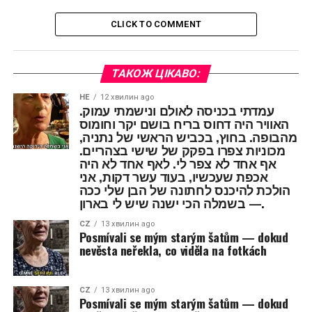
CLICK TO COMMENT
ТАКОЖ ЦІКАВО:
HE
12 хвилин ago
עמדתי בכניסה לאולם ונישמתי עמוק.
האוויר היה דחוס בריח בושם יקר וחומוס
מהבופה. בחוץ, בכביש הראשי של נתניה,
מכוניות צפרו בפקק של שישי בצהריים.
אף אחד לא צפר לי. לאף אחד לא היה
אכפת שעכשיו, בעוד עשר דקות, אני
הולכת להיכנס לחתונה של הבן שלי ככה
— בשמלה הכי ישנה שיש לי בארון.
CZ
13 хвилин ago
Posmívali se mým starým šatům — dokud
nevěsta neřekla, co viděla na fotkách
CZ
13 хвилин ago
Posmívali se mým starým šatům — dokud