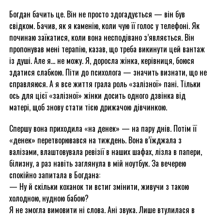
Богдан бачить це. Він не просто здогадується — він був
свідком. Бачив, як я каменію, коли чую її голос у телефоні. Як
починаю заїкатися, коли вона несподівано з’являється. Він
пропонував мені терапію, казав, що треба викинути цей вантаж
із душі. Але я… не можу. Я, доросла жінка, керівниця, боюся
здатися слабкою. Піти до психолога — значить визнати, що не
справляюся. А я все життя грала роль «залізної» пані. Тільки
ось для цієї «залізної» жінки досить одного дзвінка від
матері, щоб знову стати тією дрижачою дівчинкою.
Спершу вона приходила «на денек» — на пару днів. Потім її
«денек» перетворювався на тиждень. Вона в’їжджала з
валізами, влаштовувала ревізії в наших шафах, лізла в папери,
білизну, а раз навіть заглянула в мій ноутбук. За вечерею
спокійно запитала в Богдана:
— Ну й скільки коханок ти встиг змінити, живучи з такою
холодною, нудною бабою?
Я не змогла вимовити ні слова. Ані звука. Лише втулилася в