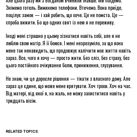
Але цього разу ми з Богданом вчинили інакше. Ми поїдемо.
Знімемо готель. Вимкнемо телефони. Втечемо. Вона приїде,
поцілує замок — і хай робить, що хоче. Це не помста. Це —
спроба вижити. Бо ще одних свят із нею я не переживу.
Іноді мені страшно у цьому зізнатися навіть собі, але я не
люблю свою матір. Я її боюся. І мені незрозуміло, за що вона
мене так ненавидить, що продовжує калічити моє життя навіть
зараз. Все, чого я хочу — просто жити. Без сліз, без страху, без
цього постійного очікування болю, приниження, глузування.
Не знаю, чи це доросле рішення — тікати з власного дому. Але
зараз це єдине, що може мене врятувати. Хоч трохи. Хоч на час.
Від матері, від якої я, на жаль, не можу захиститися навіть у
тридцять вісім.
RELATED TOPICS: