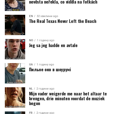
nevěsta neřekla, co viděla na fotkách
EN
32 хвилини ago
The Real Texas Never Left the Beach
NO
1 годину ago
Jeg sa jeg hadde en avtale
UA
1 годину ago
Пильне око в шоурумі
NL
2 години ago
Mijn vader weigerde me naar het altaar te
brengen, drie minuten voordat de muziek
begon
FR
2 години ago