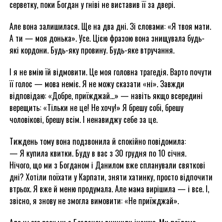
серветку, поки Богдан у гніві не виставив її за двері.
Але вона залишилася. Ще на два дні. Зі словами: «Я твоя мати.
А ти — моя донька». Усе. Цією фразою вона знищувала будь-
які кордони. Будь-яку провину. Будь-яке втручання.
І я не вмію їй відмовити. Це моя головна трагедія. Варто почути
її голос — мова неміє. Я не можу сказати «ні». Завжди
відповідаю: «Добре, приїжджай…» — навіть якщо всередині
верещить: «Тільки не це! Не хочу!» Я брешу собі, брешу
чоловікові, брешу всім. І ненавиджу себе за це.
Тиждень тому вона подзвонила й спокійно повідомила:
— Я купила квитки. Буду в вас з 30 грудня по 10 січня.
Нічого, що ми з Богданом і Данилом вже спланували святкові
дні? Хотіли поїхати у Карпати, зняти хатинку, просто відпочити
втрьох. Я вже й меню продумала. Але мама вирішила — і все. І,
звісно, я знову не змогла вимовити: «Не приїжджай».