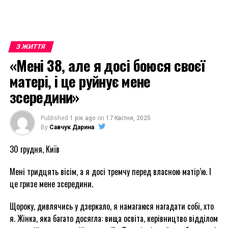
З ЖИТТЯ
«Мені 38, але я досі боюся своєї
матері, і це руйнує мене
зсередини»
Published
1 рік ago
on
17 Квітня, 2025
By
Савчук Дарина
30 грудня, Київ
Мені тридцять вісім, а я досі тремчу перед власною матір’ю. І
це гризе мене зсередини.
Щороку, дивлячись у дзеркало, я намагаюся нагадати собі, хто
я. Жінка, яка багато досягла: вища освіта, керівництво відділом