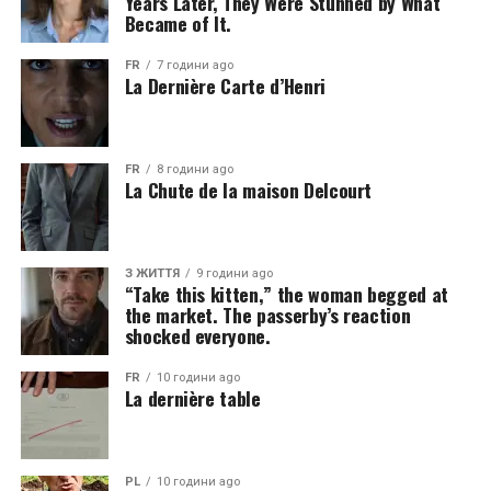
Years Later, They Were Stunned by What
Became of It.
FR
7 години ago
La Dernière Carte d’Henri
FR
8 години ago
La Chute de la maison Delcourt
З ЖИТТЯ
9 години ago
“Take this kitten,” the woman begged at
the market. The passerby’s reaction
shocked everyone.
FR
10 години ago
La dernière table
PL
10 години ago