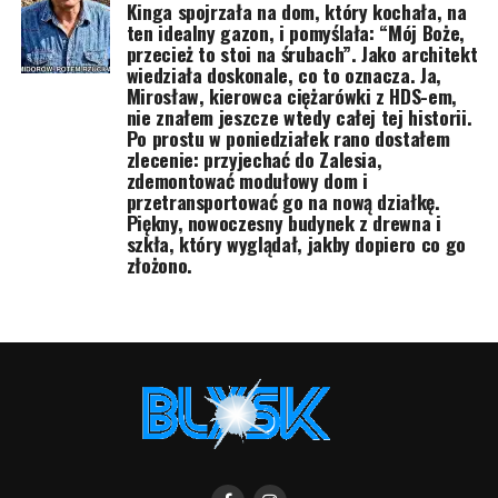
Kinga spojrzała na dom, który kochała, na
ten idealny gazon, i pomyślała: “Mój Boże,
przecież to stoi na śrubach”. Jako architekt
wiedziała doskonale, co to oznacza. Ja,
Mirosław, kierowca ciężarówki z HDS-em,
nie znałem jeszcze wtedy całej tej historii.
Po prostu w poniedziałek rano dostałem
zlecenie: przyjechać do Zalesia,
zdemontować modułowy dom i
przetransportować go na nową działkę.
Piękny, nowoczesny budynek z drewna i
szkła, który wyglądał, jakby dopiero co go
złożono.