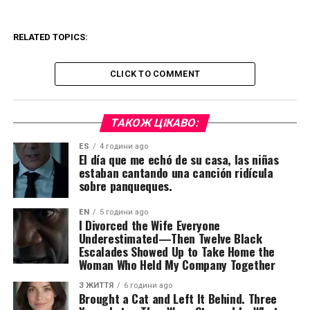
RELATED TOPICS:
CLICK TO COMMENT
ТАКОЖ ЦІКАВО:
ES
4 години ago
El día que me echó de su casa, las niñas
estaban cantando una canción ridícula
sobre panqueques.
EN
5 години ago
I Divorced the Wife Everyone
Underestimated—Then Twelve Black
Escalades Showed Up to Take Home the
Woman Who Held My Company Together
З ЖИТТЯ
6 години ago
Brought a Cat and Left It Behind. Three