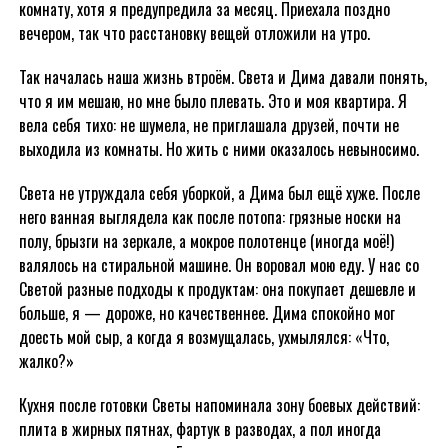
комнату, хотя я предупредила за месяц. Приехала поздно
вечером, так что расстановку вещей отложили на утро.
Так началась наша жизнь втроём. Света и Дима давали понять,
что я им мешаю, но мне было плевать. Это и моя квартира. Я
вела себя тихо: не шумела, не приглашала друзей, почти не
выходила из комнаты. Но жить с ними оказалось невыносимо.
Света не утруждала себя уборкой, а Дима был ещё хуже. После
него ванная выглядела как после потопа: грязные носки на
полу, брызги на зеркале, а мокрое полотенце (иногда моё!)
валялось на стиральной машине. Он воровал мою еду. У нас со
Светой разные подходы к продуктам: она покупает дешевле и
больше, я — дороже, но качественнее. Дима спокойно мог
доесть мой сыр, а когда я возмущалась, ухмылялся: «Что,
жалко?»
Кухня после готовки Светы напоминала зону боевых действий:
плита в жирных пятнах, фартук в разводах, а пол иногда