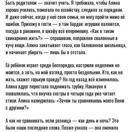
Быть родителем — значит учить. Я требовала, чтобы Алина
хорошо училась, помогала по хозяйству, следила за порядком.
И даже сейчас, когда у неё своя семья, не могу пройти мимо её
ошибок. Прихожу в гости — а там бардак: игрушки валяются,
посуда в раковине, в шкафу всё вперемешку. «Как в таком
свинарнике жить?» — спрашиваю, поправляя сваленные в
кучу вещи. Алина закатывает глаза, как балованная школьница,
и начинает убирать — лишь бы я отстала.
Её ребёнок играет среди беспорядка, кастрюли неделями не
моются, а зять, на мой взгляд, просто бездельник. Кто, как не
мать, скажет горькую правду? Но год назад всё изменилось.
Алина вдруг перестала поднимать трубку. Накануне я
похвалилась, что внучка сестры в четыре года уже читает
стихи. Алина нахмурилась: «Зачем ты сравниваешь моего Ваню
с другими?»
А как не сравнивать, если разница — как день и ночь? Это
были наши последние слова. Позже узнала — она сменила