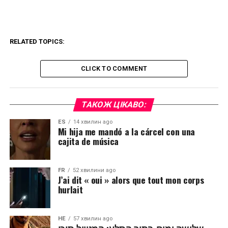
RELATED TOPICS:
CLICK TO COMMENT
ТАКОЖ ЦІКАВО:
ES
14 хвилин ago
Mi hija me mandó a la cárcel con una
cajita de música
FR
52 хвилини ago
J’ai dit « oui » alors que tout mon corps
hurlait
HE
57 хвилин ago