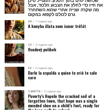
שלושה ימים בתוך הסלע: המטייל סיכן
את חייו כדי לחלץ את הצבוע הלכוד, אבל
מה שקרה שנייה אחרי שהוא השתחרר
גרם לכולם לקפוא במקום
HU
1 годину ago
A konyha illata nem ismer tréfát
CZ
2 години ago
Osudový polibek
ES
2 години ago
Darle la espalda a quien te crió te sale
caro
З ЖИТТЯ
2 години ago
Poverty’s HopeIn the cracked soil of a
forgotten town, that hope was a single
mended shoe on a child’s foot, ready for