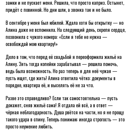
замки и не пускает меня. Решила, что просто каприз. Остынет,
придёт с повинной. Но дни шли, а звонка так и не было.
В сентябре у меня был юбилей. Ждала хотя бы открытку — но
Алина даже не вспомнила. На следующий день, скрепя сердце,
позвонила с чужого номера: «Если я тебе не нужна —
освобождай мою квартиру!»
Дело в том, что перед её свадьбой я переоформила жильё на
Алину. Зять тогда копейки зарабатывал — решила помочь,
ведь была возможность. Но раз теперь я для неё чужая —
пусть ищет, где жить! Алина ответила чётко: документы в
порядке, квартира её, и выселять её не за что.
Разве это справедливо? Если так самостоятельна — пусть
докажет, сняв жильё сама! Я отдала ей всё, а в ответ —
чёрная неблагодарность. Душа рвётся на части, но я не прощу
такого удара в спину. Теперь понимаю: иногда строгость — это
просто неумение любить.