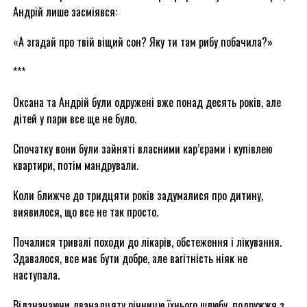
Андрій лише засміявся:
«А згадай про твій віщий сон? Яку ти там рибу побачила?»
***
Оксана та Андрій були одружені вже понад десять років, але
дітей у пари все ще не було.
Спочатку вони були зайняті власними кар’єрами і купівлею
квартири, потім мандрували.
Коли ближче до тридцяти років задумалися про дитину,
виявилося, що все не так просто.
Почалися тривалі походи до лікарів, обстеження і лікування.
Здавалося, все має бути добре, але вагітність ніяк не
наступала.
Відзначаючи дванадцяту річницю їхнього шлюбу, подружжя з