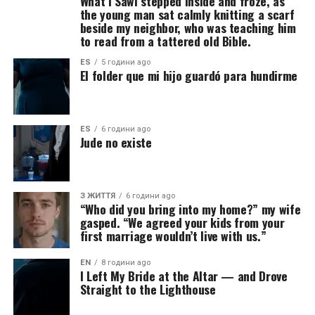
What I SawI stepped inside and froze, as
the young man sat calmly knitting a scarf
beside my neighbor, who was teaching him
to read from a tattered old Bible.
ES
5 години ago
El folder que mi hijo guardó para hundirme
ES
6 години ago
Jude no existe
З ЖИТТЯ
6 години ago
“Who did you bring into my home?” my wife
gasped. “We agreed your kids from your
first marriage wouldn’t live with us.”
EN
8 години ago
I Left My Bride at the Altar — and Drove
Straight to the Lighthouse