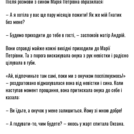
Після розмови з сином Марія Петрівна образилася:
– А я хотіла у вас ще пару місяців пожити! Як же мій Гнатик
без мене?
– Будемо приходити до тебе в гості, – заспокоїв матір Андрій.
Вони справді майже кожні вихідні приходили до Марії
Петрівни. Та з порога вискакувала онука з рук невістки і радісно
цілувала в губи.
«Ай, відпочиньте там самі, поки ми з онучком поспілкуємось!»
– роздратовано відмахувалася вона від невістки і сина. Коли
наступав момент прощання, вона притискала онука до себе і
казала:
– Ви їдьте, а онучок у мене залишиться. Йому зі мною добре!
– А годувати-то, чим будете? – якось у жарт спитала Оксана.