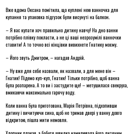
Вже вдома Оксана помітила, що куплені нею ванночка для
купання та упаковка підгузок були висунуті на балкон.
– Я вас купати хоч правильно дитину навчу! На дно ванни
потрібно плівку покласти, а не ці ваші незрозумілі ванночки
ставити! А то точно всі кінцівки вивихнете Гнатику моєму.
– Його звуть Дмитром, – нагадав Андрій.
– Ну вже для себе назвали, як назвали, а для мене він –
Гнатик! Підемо куп-куп, Гнатик! Тільки потрібно, щоб ванна
була розпарена. А то ви і застудите ще! – метушилася свекруха,
вмикаючи максимально гарячу воду.
Коли ванна була приготована, Марія Петрівна, підхопивши
дитину і вичитуючи сина, щоб не тримав двері у ванну довго
відкритою, пішла мити немовля.
Хлопчик плакав, а бабуся швидко намилювала його дитячим