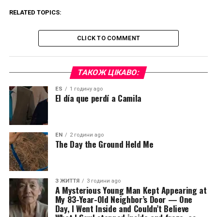
RELATED TOPICS:
CLICK TO COMMENT
ТАКОЖ ЦІКАВО:
ES
1 годину ago
El día que perdí a Camila
EN
2 години ago
The Day the Ground Held Me
З ЖИТТЯ
3 години ago
A Mysterious Young Man Kept Appearing at
My 83-Year-Old Neighbor’s Door — One
Day, I Went Inside and Couldn’t Believe