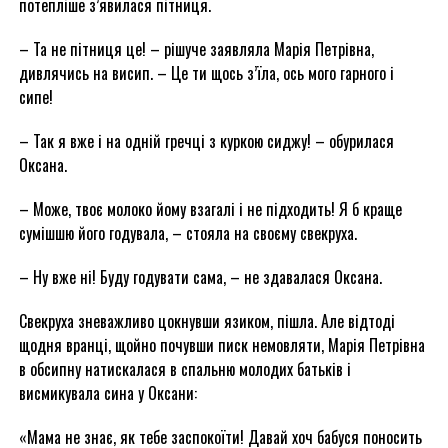
потепліше з’явилася пітниця.
– Та не пітниця це! – рішуче заявляла Марія Петрівна,
дивлячись на висип. – Це ти щось з’їла, ось мого гарного і
сипе!
– Так я вже і на одній гречці з куркою сиджу! – обурилася
Оксана.
– Може, твоє молоко йому взагалі і не підходить! Я б краще
сумішшю його годувала, – стояла на своєму свекруха.
– Ну вже ні! Буду годувати сама, – не здавалася Оксана.
Свекруха зневажливо цокнувши язиком, пішла. Але відтоді
щодня вранці, щойно почувши писк немовляти, Марія Петрівна
в обсипну натискалася в спальню молодих батьків і
висмикувала сина у Оксани:
«Мама не знає, як тебе заспокоїти! Давай хоч бабуся поносить