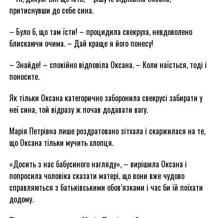
притиснувши до себе сина.
– Було б, що там їсти! – процидила свекруха, невдоволено
блискаючи очима. – Дай краще я його понесу!
– Знайде! – спокійно відповіла Оксана. – Коли наїсться, тоді і
поносите.
Як тільки Оксана категорично заборонила свекрусі забирати у
неї сина, той відразу ж почав додавати вагу.
Марія Петрівна лише роздратовано зітхала і скаржилася на те,
що Оксана тільки мучить хлопця.
«Досить з нас бабусиного нагляду», – вирішила Оксана і
попросила чоловіка сказати матері, що вони вже чудово
справляються з батьківськими обов’язками і час би їй поїхати
додому.