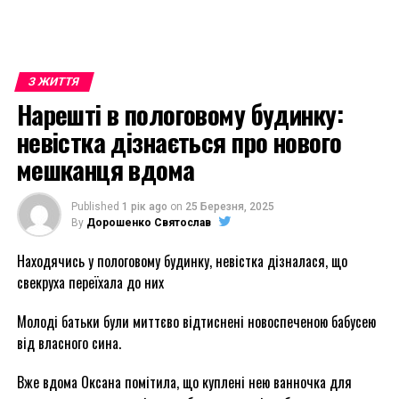
З ЖИТТЯ
Нарешті в пологовому будинку:
невістка дізнається про нового
мешканця вдома
Published
1 рік ago
on
25 Березня, 2025
By
Дорошенко Святослав
Находячись у пологовому будинку, невістка дізналася, що
свекруха переїхала до них
Молоді батьки були миттєво відтиснені новоспеченою бабусею
від власного сина.
Вже вдома Оксана помітила, що куплені нею ванночка для