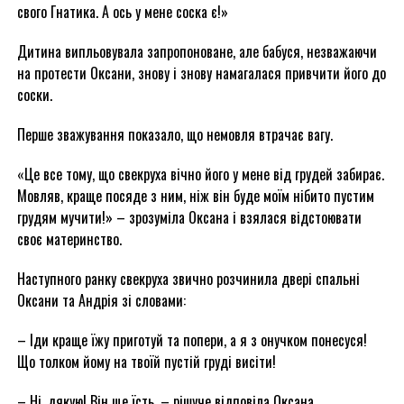
свого Гнатика. А ось у мене соска є!»
Дитина випльовувала запропоноване, але бабуся, незважаючи
на протести Оксани, знову і знову намагалася привчити його до
соски.
Перше зважування показало, що немовля втрачає вагу.
«Це все тому, що свекруха вічно його у мене від грудей забирає.
Мовляв, краще посяде з ним, ніж він буде моїм нібито пустим
грудям мучити!» – зрозуміла Оксана і взялася відстоювати
своє материнство.
Наступного ранку свекруха звично розчинила двері спальні
Оксани та Андрія зі словами:
– Іди краще їжу приготуй та попери, а я з онучком понесуся!
Що толком йому на твоїй пустій груді висіти!
– Ні, дякую! Він ще їсть, – рішуче відповіла Оксана,