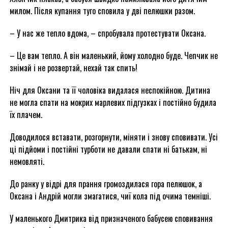
милом. Після купання туго сповила у дві пелюшки разом.
– У нас же тепло вдома, – спробувала протестувати Оксана.
– Це вам тепло. А він маленький, йому холодно буде. Чепчик не
знімай і не розвертай, нехай так спить!
Ніч для Оксани та її чоловіка видалася неспокійною. Дитина
не могла спати на мокрих марлевих підгузках і постійно будила
їх плачем.
Доводилося вставати, розгорнути, міняти і знову сповивати. Усі
ці підйоми і постійні турботи не давали спати ні батькам, ні
немовляті.
До ранку у відрі для прання громоздилася гора пелюшок, а
Оксана і Андрій могли змагатися, чиї кола під очима темніші.
У маленького Дмитрика від призначеного бабусею сповивання