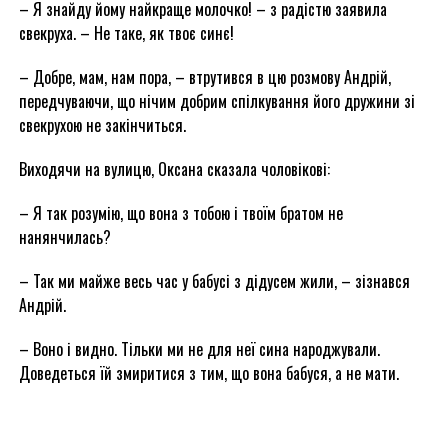
– Я знайду йому найкраще молочко! – з радістю заявила
свекруха. – Не таке, як твоє синє!
– Добре, мам, нам пора, – втрутився в цю розмову Андрій,
передчуваючи, що нічим добрим спілкування його дружини зі
свекрухою не закінчиться.
Виходячи на вулицю, Оксана сказала чоловікові:
– Я так розумію, що вона з тобою і твоїм братом не
нанянчилась?
– Так ми майже весь час у бабусі з дідусем жили, – зізнався
Андрій.
– Воно і видно. Тільки ми не для неї сина народжували.
Доведеться їй змиритися з тим, що вона бабуся, а не мати.