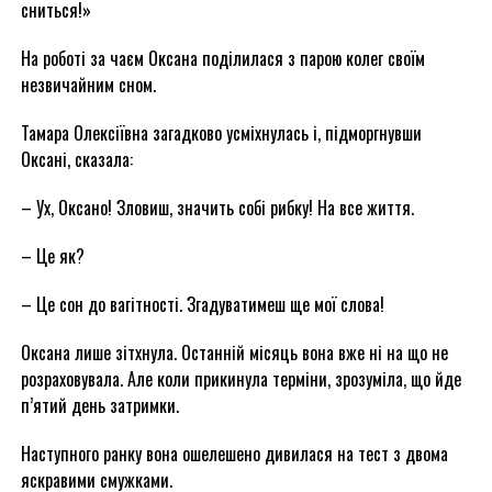
сниться!»
На роботі за чаєм Оксана поділилася з парою колег своїм
незвичайним сном.
Тамара Олексіївна загадково усміхнулась і, підморгнувши
Оксані, сказала:
– Ух, Оксано! Зловиш, значить собі рибку! На все життя.
– Це як?
– Це сон до вагітності. Згадуватимеш ще мої слова!
Оксана лише зітхнула. Останній місяць вона вже ні на що не
розраховувала. Але коли прикинула терміни, зрозуміла, що йде
п’ятий день затримки.
Наступного ранку вона ошелешено дивилася на тест з двома
яскравими смужками.