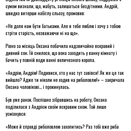
сумом визнали, що, мабуть, залишаться бездітними. Андрій,
швидко витерши набіглу сльозу, промовив:
«Не доля нам бути батьками. Але я тебе люблю і хочу з тобою
стріти старість, незважаючи ні на що».
Рівно за місяць Оксана побачила надзвичайно яскравий і
дивний сон. Їй снилося, що вона заходить у ванну кімнату і
бачить у повній води ванні величезного коропа.
«Андрію, Андрію! Подивися, хто у нас тут завівся! Як же це так
вийшло? Адже ти ніколи не ходив на риболовлю!» – закричала
Оксана чоловікові… і прокинулась.
Був уже ранок. Поспішно зібравшись на роботу, Оксана
поділилася з Андрієм своїм яскравим сном. Той лише
усміхнувся:
«Може й справді риболовлею захопитись? Раз тобі вже риба