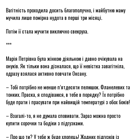
Вагітність проходила досить благополучно, і майбутню маму
мучила лише помірна нудота в перші три місяці.
Потім її стала мучити виключно свекруха.
***
Марія Петрівна була жінкою діяльною і давно очікувала на
онуків. Як тільки вона дізналася, що її невістка завагітніла,
одразу взялася активно повчати Оксану.
– Тобі потрібно не менше п’ятдесяти пелюшок. Фланелевих та
тонких. Праска, я сподіваюся, в тебе в порядку? Їх потрібно
буде прати і прасувати при найвищій температурі з обох боків!
– Взагалі-то, я не думала сповивати. Зараз можна просто
купити сорочки та бодіки з підгузками.
– Про що ти? У тебе ж буде хлопець! Жодних підгузків із