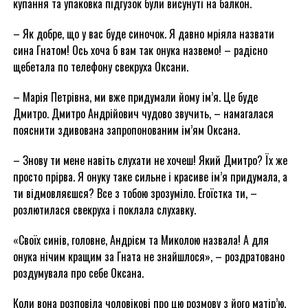
купання та упаковка підгузок були висунуті на балкон.
– Як добре, що у вас буде синочок. Я давно мріяла назвати
сина Гнатом! Ось хоча б вам так онука назвемо! – радісно
щебетала по телефону свекруха Оксани.
– Марія Петрівна, ми вже придумали йому ім’я. Це буде
Дмитро. Дмитро Андрійович чудово звучить, – намагалася
пояснити здивована запропонованим ім’ям Оксана.
– Знову ти мене навіть слухати не хочеш! Який Дмитро? Їх же
просто прірва. Я онуку таке сильне і красиве ім’я придумала, а
ти відмовляєшся? Все з тобою зрозуміло. Егоїстка ти, –
розлютилася свекруха і поклала слухавку.
«Своїх синів, головне, Андрієм та Миколою назвала! А для
онука нічим кращим за Гната не знайшлося», – роздратовано
роздумувала про себе Оксана.
Коли вона розповіла чоловікові про цю розмову з його матір’ю,