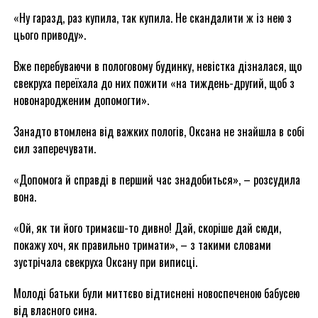
«Ну гаразд, раз купила, так купила. Не скандалити ж із нею з
цього приводу».
Вже перебуваючи в пологовому будинку, невістка дізналася, що
свекруха переїхала до них пожити «на тиждень-другий, щоб з
новонародженим допомогти».
Занадто втомлена від важких пологів, Оксана не знайшла в собі
сил заперечувати.
«Допомога й справді в перший час знадобиться», – розсудила
вона.
«Ой, як ти його тримаєш-то дивно! Дай, скоріше дай сюди,
покажу хоч, як правильно тримати», – з такими словами
зустрічала свекруха Оксану при виписці.
Молоді батьки були миттєво відтиснені новоспеченою бабусею
від власного сина.