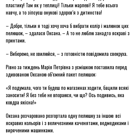
пластику! Там як у теплиці! Тільки марлеві! Я тебе всього
навчу, а то зіпсуєш онукові здоров’я з дитинства!
– Добре, тільки я тоді хочу хоча б вибрати колір і малюнок цих
пелюшок, – здалася Оксана. – А то не люблю занадто яскраві з
принтами.
– Виберемо, не хвилюйся, – з готовністю повідомила свекруха.
Рівно за тиждень Марія Петрівна з усмішкою поставила перед
здивованою Оксаною об’ємний пакет пелюшок:
«Я подумала, чого ти будеш по магазинах ходити, бацили всякі
заносити! Я без тебе не впораюся, чи що? Ось подивись, яка
ковдра якісна!»
Оксана розчаровано розгортала одну пелюшку за іншою: всі
яскравих кольорів і з величезними каченятами, ведмедиками і
виряченими машинками.