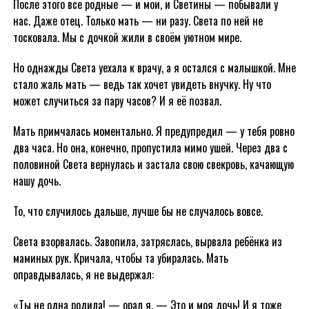
После этого все родные — и мои, и Светины — побывали у
нас. Даже отец. Только мать — ни разу. Света по ней не
тосковала. Мы с дочкой жили в своём уютном мире.
Но однажды Света уехала к врачу, а я остался с малышкой. Мне
стало жаль мать — ведь так хочет увидеть внучку. Ну что
может случиться за пару часов? И я её позвал.
Мать примчалась моментально. Я предупредил — у тебя ровно
два часа. Но она, конечно, пропустила мимо ушей. Через два с
половиной Света вернулась и застала свою свекровь, качающую
нашу дочь.
То, что случилось дальше, лучше бы не случалось вовсе.
Света взорвалась. Завопила, затряслась, вырвала ребёнка из
маминых рук. Кричала, чтобы та убиралась. Мать
оправдывалась, я не выдержал:
«Ты не одна родила! — орал я. — Это и моя дочь! И я тоже