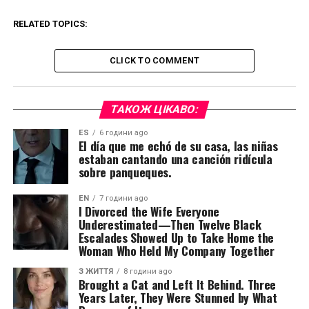
RELATED TOPICS:
CLICK TO COMMENT
ТАКОЖ ЦІКАВО:
ES
6 години ago
El día que me echó de su casa, las niñas
estaban cantando una canción ridícula
sobre panqueques.
EN
7 години ago
I Divorced the Wife Everyone
Underestimated—Then Twelve Black
Escalades Showed Up to Take Home the
Woman Who Held My Company Together
З ЖИТТЯ
8 години ago
Brought a Cat and Left It Behind. Three
Years Later, They Were Stunned by What