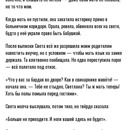
не то что мою.
Когда мать не пустили, она закатила истерику прямо в
больничном коридоре. Орала, ревела, обвиняла всех на свете,
будто у неё украли право быть бабушкой.
После выписки Света всё же разрешила моим родителям
навестить внучку, но с условием — чтобы мать язык на замке
держала. Та клятвенно пообещала. Но едва переступила порог
— всё полетело под откос.
«Что у вас за бардак во дворе? Как в свинарнике живёте! —
начала она. — Тебе не стыдно, Светлана? Ты ж мать теперь!
Хоть бы полы помыла перед гостями».
Света молча выслушала, потом тихо, но твёрдо сказала:
«Больше не приходите. И ноги вашей здесь не будет».