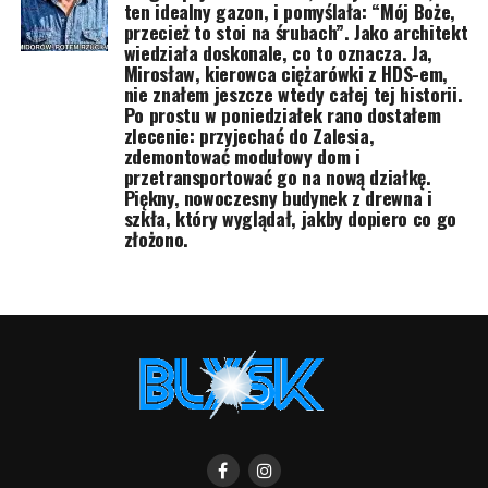
ten idealny gazon, i pomyślała: “Mój Boże,
przecież to stoi na śrubach”. Jako architekt
wiedziała doskonale, co to oznacza. Ja,
Mirosław, kierowca ciężarówki z HDS-em,
nie znałem jeszcze wtedy całej tej historii.
Po prostu w poniedziałek rano dostałem
zlecenie: przyjechać do Zalesia,
zdemontować modułowy dom i
przetransportować go na nową działkę.
Piękny, nowoczesny budynek z drewna i
szkła, który wyglądał, jakby dopiero co go
złożono.