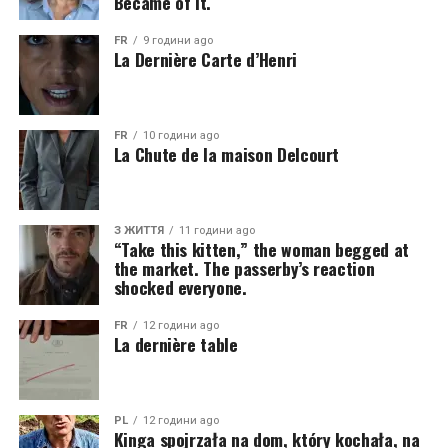
Became of It.
FR
9 години ago
La Dernière Carte d’Henri
FR
10 години ago
La Chute de la maison Delcourt
З ЖИТТЯ
11 години ago
“Take this kitten,” the woman begged at
the market. The passerby’s reaction
shocked everyone.
FR
12 години ago
La dernière table
PL
12 години ago
Kinga spojrzała na dom, który kochała, na