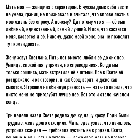
Мать моя — женщина с характером. В чужом доме себя вести
не умела, границ не признавала и считала, что вправе лезть в
мою жизнь без спросу. А почему? Да потому что я — её сын,
любимый, единственный, самый лучший. И всё, что касается
меня, касается и её. Никому, даже моей жене, она не позволит
тут командовать.
Жену зовут Светлана. Пять лет вместе, люблю её до сих пор.
Умница, спокойная, упрямая, но справедливая. Когда мы
только сошлись, мать встретила её в штыки. Всё в Свете её
раздражало: и как говорит, и как борщ варит, и даже как
смеётся. Я грешил на обычную ревность — мать-то верила, что
никто меня не приголубит лучше неё. Вот это и стало началом
конца.
Три недели назад Света родила дочку, нашу кроху. Роды были
трудные, жена долго отходила. Мать, едва узнав, что началось,
устроила скандал — требовала пустить её в родзал. Света,
конечно, и слышать не хотела — даже свою мать не позвала,