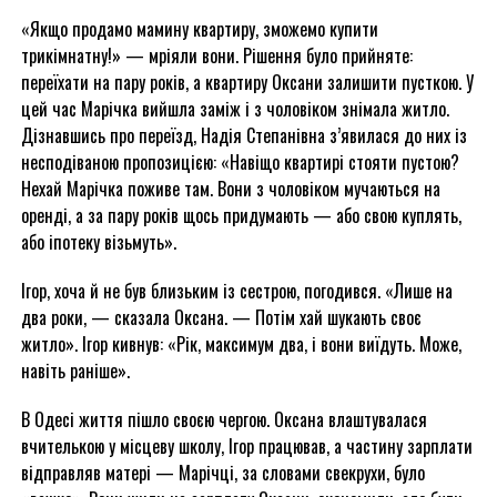
«Якщо продамо мамину квартиру, зможемо купити
трикімнатну!» — мріяли вони. Рішення було прийняте:
переїхати на пару років, а квартиру Оксани залишити пусткою. У
цей час Марічка вийшла заміж і з чоловіком знімала житло.
Дізнавшись про переїзд, Надія Степанівна з’явилася до них із
несподіваною пропозицією: «Навіщо квартирі стояти пустою?
Нехай Марічка поживе там. Вони з чоловіком мучаються на
оренді, а за пару років щось придумають — або свою куплять,
або іпотеку візьмуть».
Ігор, хоча й не був близьким із сестрою, погодився. «Лише на
два роки, — сказала Оксана. — Потім хай шукають своє
житло». Ігор кивнув: «Рік, максимум два, і вони виїдуть. Може,
навіть раніше».
В Одесі життя пішло своєю чергою. Оксана влаштувалася
вчителькою у місцеву школу, Ігор працював, а частину зарплати
відправляв матері — Марічці, за словами свекрухи, було