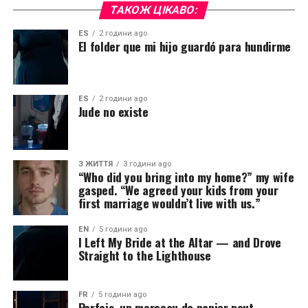
ТАКОЖ ЦІКАВО:
ES
2 години ago
El folder que mi hijo guardó para hundirme
ES
2 години ago
Jude no existe
З ЖИТТЯ
3 години ago
“Who did you bring into my home?” my wife
gasped. “We agreed your kids from your
first marriage wouldn’t live with us.”
EN
5 години ago
I Left My Bride at the Altar — and Drove
Straight to the Lighthouse
FR
5 години ago
Parfois, un morceau de papier peut