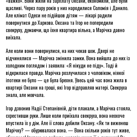
«важко». Вони жили на зарплату Оксани, економили, але були
щасливі. Через пару років у них народилися Соломія і Данило.
Але клімат Одеси не підійшов дітям — лікарі радили
повернутися до Харкова. Оксана та Ігор не попередили
свекруху, думаючи, що їхня квартира вільна, а Марічка давно
виїхала.
Але коли вони повернулися, на них чекав шок. Двері не
відчинялися — Марічка змінила замки. Вона вийшла до них із
холодним поглядом і заявила: «Я нікуди не піду». Тоді й
відкрилася правда. Марічка розлучилася з чоловіком, ніякої
іпотеки не було — це була брехня. Увесь цей час вона жила в
квартирі Оксани на гроші, які Ігор відправляв матері. Свекруха
знала, але мовчала.
Ігор дзвонив Надії Степанівній, діти плакали, а Марічка стояла,
схрестивши руки. Лише коли приїхала свекруха, вона неохоче
впустила їх у дім. Але її слова добили Оксану. «Як ти виженеш
Марічку? — обурювалася вона. — Вона скільки років тут живе,