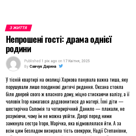
З ЖИТТЯ
Непрошені гості: драма однієї
родини
Published
1 рік ago
on
17 Квітня, 2025
By
Савчук Дарина
У тісній квартирі на околиці Харкова панувала важка тиша, яку
порушували лише поодинокі дитячі ридання. Оксана стояла
біля дверей свого ж власного дому, міцно стискаючи валізу, а її
чоловік Ігор намагався додзвонитися до матері. Їхні діти —
шестирічна Соломія та чотирирічний Данило — плакали, не
розуміючи, чому їм не можна увійти. Двері перед ними
замкнула сестра Ігоря, Марічка, яка відмовлялася йти. А за
всім цим безладом визирала тість свекрухи, Надії Степанівни,