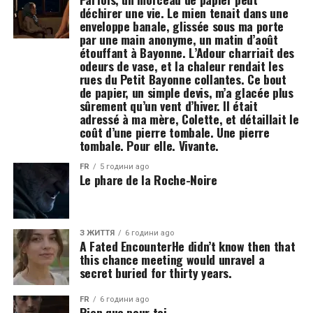
déchirer une vie. Le mien tenait dans une
enveloppe banale, glissée sous ma porte
par une main anonyme, un matin d’août
étouffant à Bayonne. L’Adour charriait des
odeurs de vase, et la chaleur rendait les
rues du Petit Bayonne collantes. Ce bout
de papier, un simple devis, m’a glacée plus
sûrement qu’un vent d’hiver. Il était
adressé à ma mère, Colette, et détaillait le
coût d’une pierre tombale. Une pierre
tombale. Pour elle. Vivante.
FR
5 години ago
Le phare de la Roche-Noire
З ЖИТТЯ
6 години ago
A Fated EncounterHe didn’t know then that
this chance meeting would unravel a
secret buried for thirty years.
FR
6 години ago
Rien que pour toi