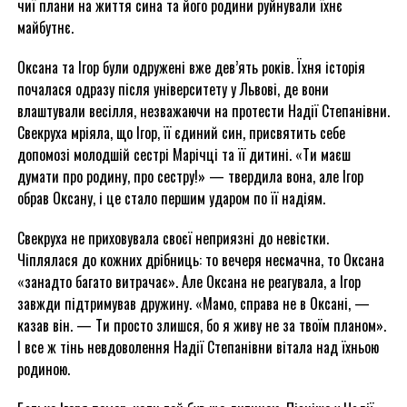
чиї плани на життя сина та його родини руйнували їхнє
майбутнє.
Оксана та Ігор були одружені вже дев’ять років. Їхня історія
почалася одразу після університету у Львові, де вони
влаштували весілля, незважаючи на протести Надії Степанівни.
Свекруха мріяла, що Ігор, її єдиний син, присвятить себе
допомозі молодшій сестрі Марічці та її дитині. «Ти маєш
думати про родину, про сестру!» — твердила вона, але Ігор
обрав Оксану, і це стало першим ударом по її надіям.
Свекруха не приховувала своєї неприязні до невістки.
Чіплялася до кожних дрібниць: то вечеря несмачна, то Оксана
«занадто багато витрачає». Але Оксана не реагувала, а Ігор
завжди підтримував дружину. «Мамо, справа не в Оксані, —
казав він. — Ти просто злишся, бо я живу не за твоїм планом».
І все ж тінь невдоволення Надії Степанівни вітала над їхньою
родиною.