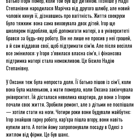
Батько Ігоря помер, коли той був ще дитиною. Пізніше у Надії
Степанівни народилася Марічка від другого шлюбу, але новий
чоловік кинув її, дізнавшись про вагітність. Життя свекрухи
було тяжким: вона сама виховувала двох дітей. Ігор ще
школярем підробляв, щоб допомагати матері, а в університеті
брався за будь-яку роботу. Він не лише не просив у неї грошей,
а й сам віддавав свої, щоб підтримати сім’ю. Але після весілля
все змінилося: у Ігоря з’явилася власна сім’я, і фінансова
підтримка матері стала неможливою. Це бісило Надію
Степанівну.
У Оксани теж була непроста доля. Її батько пішов із сім’ї, коли
вона була маленькою, а мати померла, коли Оксана закінчувала
університет. Їй дісталася невелика квартира, де вони з Ігорем
почали своє життя. Зробили ремонт, але з дітьми не поспішали
— хотіли стати на ноги. Чотири роки вони будували майбутнє:
Ігор знайшов гарну роботу, кар’єра пішла вгору, вони навіть
купили авто. А потім йому запропонували посаду в Одесі з
житлом від фірми. Це був шанс.