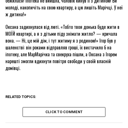
обжилася! Іпотека не вийшла, чоловік кинув її з дитиною! Ви
молоді, накопичіть на свою квартиру, а цю лишіть Марічці. У неї
ж дитина!»
Оксана задихнулася від люті. «Тобто твоя донька буде жити в
МОЇЙ квартирі, а я з дітьми піду знімати житло? — кричала
вона. — Ні, це мій дім, і тут житиму я з родиною!» Ігор був у
шаленстві: він роками відправляв гроші, їх вистачило б на
іпотеку, але МарМарічка та свекруха пішли, а Оксана з Ігорем
нарешті змогли вдихнути повітря свободи у своїй власній
домівці.
RELATED TOPICS:
CLICK TO COMMENT