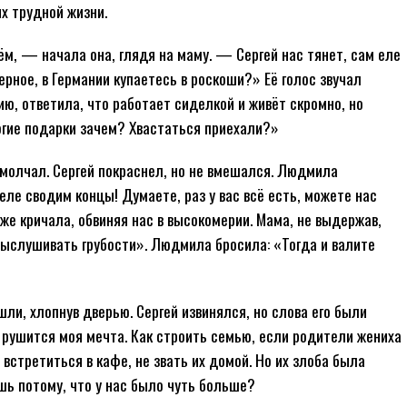
их трудной жизни.
м, — начала она, глядя на маму. — Сергей нас тянет, сам еле
верное, в Германии купаетесь в роскоши?» Её голос звучал
ию, ответила, что работает сиделкой и живёт скромно, но
гие подарки зачем? Хвастаться приехали?»
 молчал. Сергей покраснел, но не вмешался. Людмила
еле сводим концы! Думаете, раз у вас всё есть, можете нас
же кричала, обвиняя нас в высокомерии. Мама, не выдержав,
 выслушивать грубости». Людмила бросила: «Тогда и валите
и, хлопнув дверью. Сергей извинялся, но слова его были
к рушится моя мечта. Как строить семью, если родители жениха
встретиться в кафе, не звать их домой. Но их злоба была
шь потому, что у нас было чуть больше?