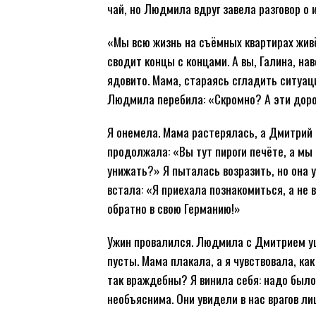
чай, но Людмила вдруг завела разговор о 
«Мы всю жизнь на съёмных квартирах живё
сводит концы с концами. А вы, Галина, на
ядовито. Мама, стараясь сгладить ситуац
Людмила перебила: «Скромно? А эти доро
Я онемела. Мама растерялась, а Дмитрий
продолжала: «Вы тут пироги печёте, а мы 
унижать?» Я пыталась возразить, но она у
встала: «Я приехала познакомиться, а не
обратно в свою Германию!»
Ужин провалился. Людмила с Дмитрием ушл
пусты. Мама плакала, а я чувствовала, ка
так враждебны? Я винила себя: надо было 
необъяснима. Они увидели в нас врагов ли