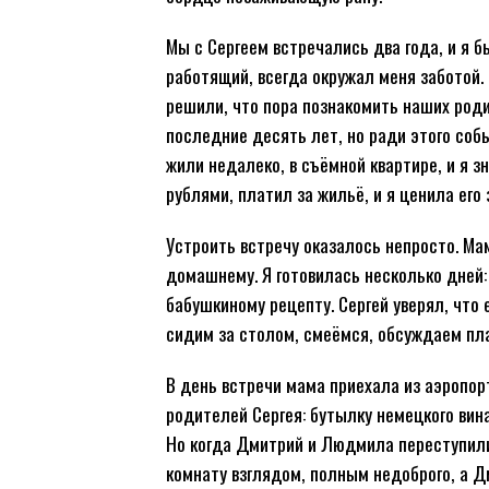
Мы с Сергеем встречались два года, и я 
работящий, всегда окружал меня заботой.
решили, что пора познакомить наших роди
последние десять лет, но ради этого со
жили недалеко, в съёмной квартире, и я з
рублями, платил за жильё, и я ценила его 
Устроить встречу оказалось непросто. Ма
домашнему. Я готовилась несколько дней:
бабушкиному рецепту. Сергей уверял, что 
сидим за столом, смеёмся, обсуждаем пла
В день встречи мама приехала из аэропор
родителей Сергея: бутылку немецкого вин
Но когда Дмитрий и Людмила переступили
комнату взглядом, полным недоброго, а Д