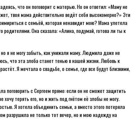
деясь, что он поговорит с матерью. Но он ответил: «Маму не
ожет, твоя мама действительно ведёт себя высокомерно?» Эти
 примириться с семьёй, которая ненавидит мою? Мама улетела
о родителями. Она сказала: «Алина, подумай, готова ли ты к
, но я не могу забыть, как унижали маму. Людмила даже не
юсь, что эта злоба станет тенью в нашей жизни. Любовь к
астёт. Я мечтала о свадьбе, о семье, где все будут близкими,
ала поговорить с Сергеем прямо: если он не сможет защитить
 хочу терять его, но и жить под гнётом её злобы не могу.
стью. Я хотела объединить семьи, а вместо этого потеряла
ом разрушила не только тот вечер, но и мою надежду на