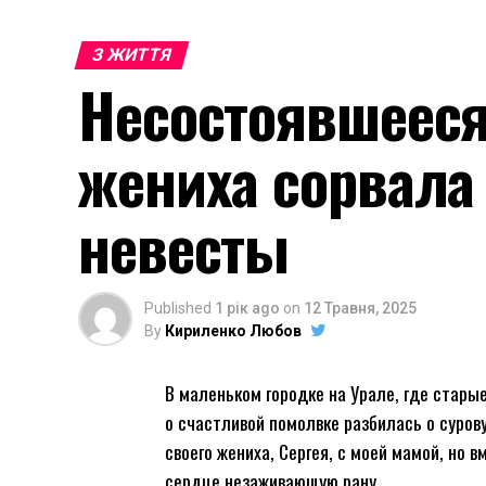
З ЖИТТЯ
Несостоявшееся
жениха сорвала
невесты
Published
1 рік ago
on
12 Травня, 2025
By
Кириленко Любов
В маленьком городке на Урале, где стары
о счастливой помолвке разбилась о суров
своего жениха, Сергея, с моей мамой, но 
сердце незаживающую рану.