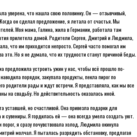
была уверена, что нашла свою половинку. Он — отзывчивый,
 Когда он сделал предложение, я летала от счастья. Мы
телей. Моя мама, Галина, жила в Германии, работала там
бытия прилетела домой. Родители Сергея, Дмитрий и Людмила,
нала, что им приходится непросто. Сергей часто помогал им
за это. Но я не думала, что их трудности станут причиной беды.
ма предложила устроить ужин у нас, чтобы всё прошло по-
 наводила порядок, закупала продукты, пекла пирог по
его родители рады и ждут встречи. Я представляла, как мы все
ны на свадьбу. Но действительность оказалась иной.
та уставшей, но счастливой. Она привезла подарки для
а и сувениры. Я гордилась ей — она всегда умела создать уют.
 порог, я сразу почувствовала холод. Людмила окинула
митрий молчал. Я пыталась разрядить обстановку, предлагая