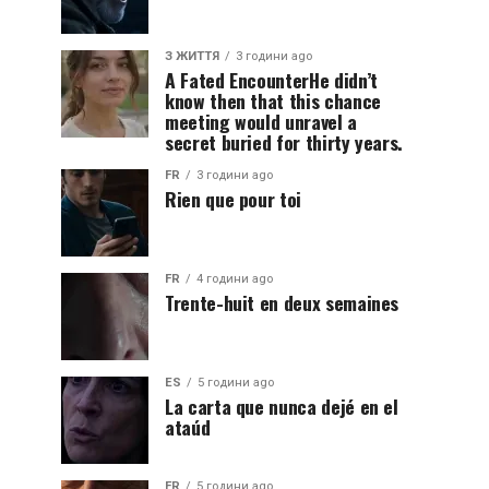
З ЖИТТЯ
3 години ago
A Fated EncounterHe didn’t
know then that this chance
meeting would unravel a
secret buried for thirty years.
FR
3 години ago
Rien que pour toi
FR
4 години ago
Trente-huit en deux semaines
ES
5 години ago
La carta que nunca dejé en el
ataúd
FR
5 години ago