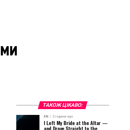
ями
ТАКОЖ ЦІКАВО:
EN
2 години ago
I Left My Bride at the Altar —
and Drove Straight to the