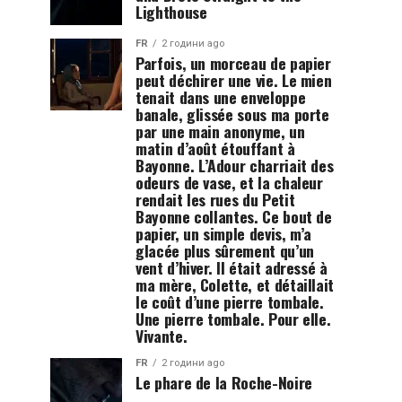
Lighthouse
FR
2 години ago
Parfois, un morceau de papier
peut déchirer une vie. Le mien
tenait dans une enveloppe
banale, glissée sous ma porte
par une main anonyme, un
matin d’août étouffant à
Bayonne. L’Adour charriait des
odeurs de vase, et la chaleur
rendait les rues du Petit
Bayonne collantes. Ce bout de
papier, un simple devis, m’a
glacée plus sûrement qu’un
vent d’hiver. Il était adressé à
ma mère, Colette, et détaillait
le coût d’une pierre tombale.
Une pierre tombale. Pour elle.
Vivante.
FR
2 години ago
Le phare de la Roche-Noire