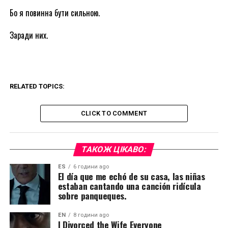
Бо я повинна бути сильною.
Заради них.
RELATED TOPICS:
CLICK TO COMMENT
ТАКОЖ ЦІКАВО:
ES
6 години ago
El día que me echó de su casa, las niñas
estaban cantando una canción ridícula
sobre panqueques.
EN
8 години ago
I Divorced the Wife Everyone