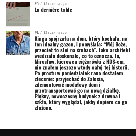
FR
12 години ago
La dernière table
PL
12 години ago
Kinga spojrzała na dom, który kochała, na
ten idealny gazon, i pomyślała: “Mój Boże,
przecież to stoi na śrubach”. Jako architekt
wiedziała doskonale, co to oznacza. Ja,
Mirosław, kierowca ciężarówki z HDS-em,
nie znałem jeszcze wtedy całej tej historii.
Po prostu w poniedziałek rano dostałem
zlecenie: przyjechać do Zalesia,
zdemontować modułowy dom i
przetransportować go na nową działkę.
Piękny, nowoczesny budynek z drewna i
szkła, który wyglądał, jakby dopiero co go
złożono.