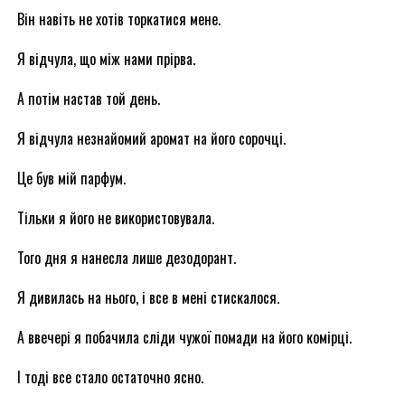
Він навіть не хотів торкатися мене.
Я відчула, що між нами прірва.
А потім настав той день.
Я відчула незнайомий аромат на його сорочці.
Це був мій парфум.
Тільки я його не використовувала.
Того дня я нанесла лише дезодорант.
Я дивилась на нього, і все в мені стискалося.
А ввечері я побачила сліди чужої помади на його комірці.
І тоді все стало остаточно ясно.