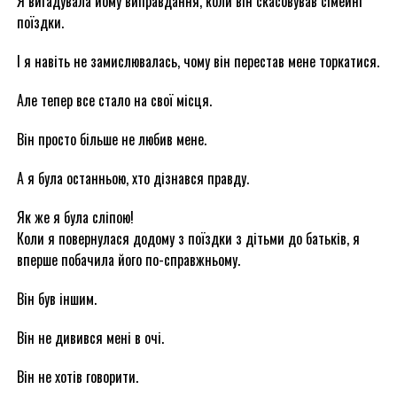
Я вигадувала йому виправдання, коли він скасовував сімейні
поїздки.
І я навіть не замислювалась, чому він перестав мене торкатися.
Але тепер все стало на свої місця.
Він просто більше не любив мене.
А я була останньою, хто дізнався правду.
Як же я була сліпою!
Коли я повернулася додому з поїздки з дітьми до батьків, я
вперше побачила його по-справжньому.
Він був іншим.
Він не дивився мені в очі.
Він не хотів говорити.