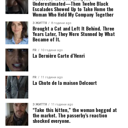
Underestimated—Then Twelve Black
Escalades Showed Up to Take Home the
Woman Who Held My Company Together
З ЖИТТЯ
8 години ago
Brought a Cat and Left It Behind. Three
Years Later, They Were Stunned by What
Became of It.
FR
10 години ago
La Dernière Carte d’Henri
FR
11 години ago
La Chute de la maison Delcourt
З ЖИТТЯ
11 години ago
“Take this kitten,” the woman begged at
the market. The passerby’s reaction
shocked everyone.