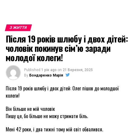
З ЖИТТЯ
Після 19 років шлюбу і двох дітей:
чоловік покинув сім’ю заради
молодої колеги!
Published
1 рік ago
on
21 Березня, 2025
By
Бондаренко Марія
Після 19 років шлюбу і двох дітей: Олег пішов до молодшої
колеги!
Він більше не мій чоловік
Пишу це, бо більше не можу стримати біль.
Мені 42 роки, і два тижні тому мій світ обвалився.