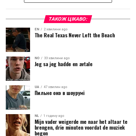
ТАКОЖ ЦІКАВО:
EN
2 хвилини ago
The Real Texas Never Left the Beach
NO
33 хвилини ago
Jeg sa jeg hadde en avtale
UA
47 хвилин ago
Пильне око в шоурумі
NL
1 годину ago
Mijn vader weigerde me naar het altaar te
brengen, drie minuten voordat de muziek
begon