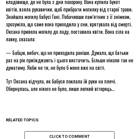
кладовище, де не була з дня похорону. Вона купила букет
квітів, взяла рукавички, щоб прибрати могилку від старої трави.
Знайшла могилу бабусі Гані. Побачивши пам’ятник з її знімком,
зрозуміла, що саме вона приходила у сни, врятувала від смерті.
Оксана привела могилу до ладу, поставила квіти. Вона сіла на
лавку, сказала:
— Бабцю, вибач, що не приходила раніше. Думала, що батьки
раз на рік приїжджають і цього вистачить. Більше ніколи так не
думатиму. Якби не ти, не було б мене вже на світі.
Тут Оксана відчула, як бабуся поклала їй руки на плечі.
Обернулась, але нікого не було, лише легкий вітерець…
RELATED TOPICS:
CLICK TO COMMENT