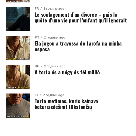
FR
1 годину ago
Le soulagement d’un divorce – puis la
quête d’une vie pour l’enfant qu’il ignorait
PT
2 години ago
Ela jogou a travessa de farofa na minha
esposa
HU
2 години ago
A torta és a négy és fél millió
LT
2 години ago
Torto metimas, kuris kainavo
keturiasdešimt tūkstančių