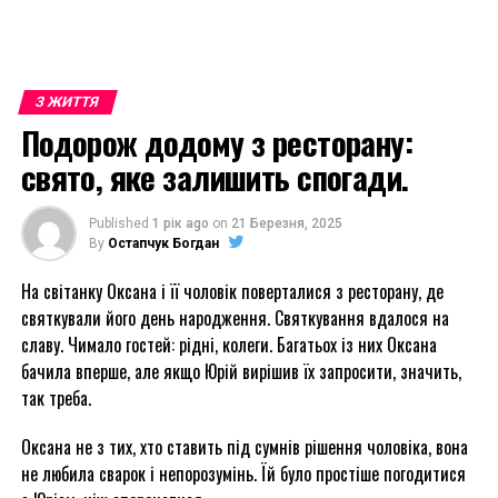
З ЖИТТЯ
Подорож додому з ресторану:
свято, яке залишить спогади.
Published
1 рік ago
on
21 Березня, 2025
By
Остапчук Богдан
На світанку Оксана і її чоловік поверталися з ресторану, де
святкували його день народження. Святкування вдалося на
славу. Чимало гостей: рідні, колеги. Багатьох із них Оксана
бачила вперше, але якщо Юрій вирішив їх запросити, значить,
так треба.
Оксана не з тих, хто ставить під сумнів рішення чоловіка, вона
не любила сварок і непорозумінь. Їй було простіше погодитися