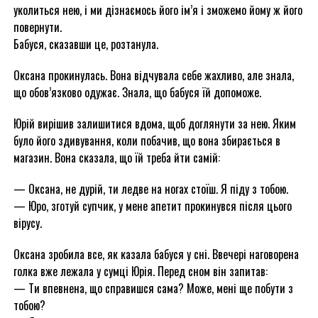
уколиться нею, і ми дізнаємось його ім’я і зможемо йому ж його
повернути.
Бабуся, сказавши це, розтанула.
Оксана прокинулась. Вона відчувала себе жахливо, але знала,
що обов’язково одужає. Знала, що бабуся їй допоможе.
Юрій вирішив залишитися вдома, щоб доглянути за нею. Яким
було його здивування, коли побачив, що вона збирається в
магазин. Вона сказала, що їй треба йти самій:
— Оксана, не дурій, ти ледве на ногах стоїш. Я піду з тобою.
— Юро, зготуй супчик, у мене апетит прокинувся після цього
вірусу.
Оксана зробила все, як казала бабуся у сні. Ввечері наговорена
голка вже лежала у сумці Юрія. Перед сном він запитав:
— Ти впевнена, що справишся сама? Може, мені ще побути з
тобою?