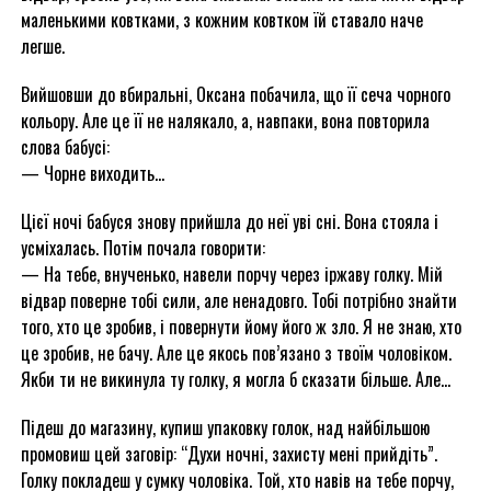
маленькими ковтками, з кожним ковтком їй ставало наче
легше.
Вийшовши до вбиральні, Оксана побачила, що її сеча чорного
кольору. Але це її не налякало, а, навпаки, вона повторила
слова бабусі:
— Чорне виходить…
Цієї ночі бабуся знову прийшла до неї уві сні. Вона стояла і
усміхалась. Потім почала говорити:
— На тебе, внученько, навели порчу через іржаву голку. Мій
відвар поверне тобі сили, але ненадовго. Тобі потрібно знайти
того, хто це зробив, і повернути йому його ж зло. Я не знаю, хто
це зробив, не бачу. Але це якось пов’язано з твоїм чоловіком.
Якби ти не викинула ту голку, я могла б сказати більше. Але…
Підеш до магазину, купиш упаковку голок, над найбільшою
промовиш цей заговір: “Духи ночні, захисту мені прийдіть”.
Голку покладеш у сумку чоловіка. Той, хто навів на тебе порчу,