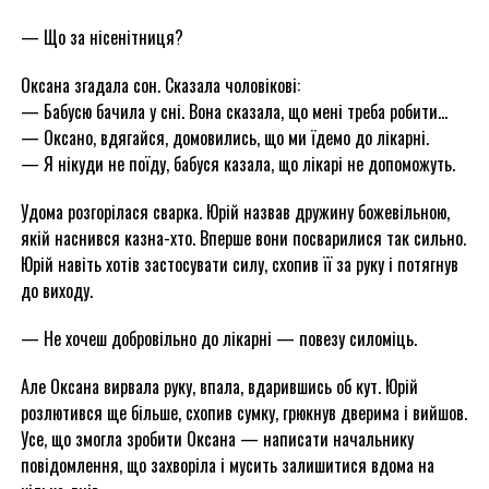
— Що за нісенітниця?
Оксана згадала сон. Сказала чоловікові:
— Бабусю бачила у сні. Вона сказала, що мені треба робити…
— Оксано, вдягайся, домовились, що ми їдемо до лікарні.
— Я нікуди не поїду, бабуся казала, що лікарі не допоможуть.
Удома розгорілася сварка. Юрій назвав дружину божевільною,
якій наснився казна-хто. Вперше вони посварилися так сильно.
Юрій навіть хотів застосувати силу, схопив її за руку і потягнув
до виходу.
— Не хочеш добровільно до лікарні — повезу силоміць.
Але Оксана вирвала руку, впала, вдарившись об кут. Юрій
розлютився ще більше, схопив сумку, грюкнув дверима і вийшов.
Усе, що змогла зробити Оксана — написати начальнику
повідомлення, що захворіла і мусить залишитися вдома на