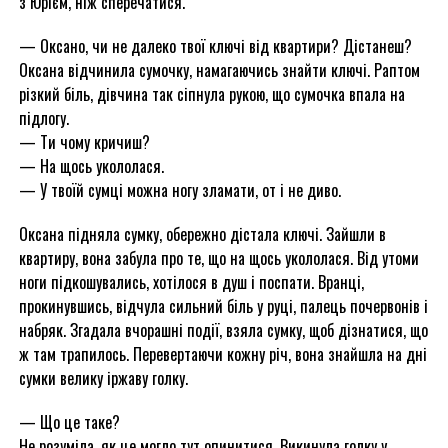
з Юрієм, ніж сперечатися.
— Оксано, чи не далеко твої ключі від квартири? Дістанеш?
Оксана відчинила сумочку, намагаючись знайти ключі. Раптом
різкий біль, дівчина так сіпнула рукою, що сумочка впала на
підлогу.
— Ти чому кричиш?
— На щось укололася.
— У твоїй сумці можна ногу зламати, от і не диво.
Оксана підняла сумку, обережно дістала ключі. Зайшли в
квартиру, вона забула про те, що на щось укололася. Від утоми
ноги підкошувались, хотілося в душ і поспати. Вранці,
прокинувшись, відчула сильний біль у руці, палець почервонів і
набряк. Згадала вчорашні події, взяла сумку, щоб дізнатися, що
ж там трапилось. Перевертаючи кожну річ, вона знайшла на дні
сумки велику іржаву голку.
— Що це таке?
Не розуміла, як це могло тут опинитися. Викинула голку у