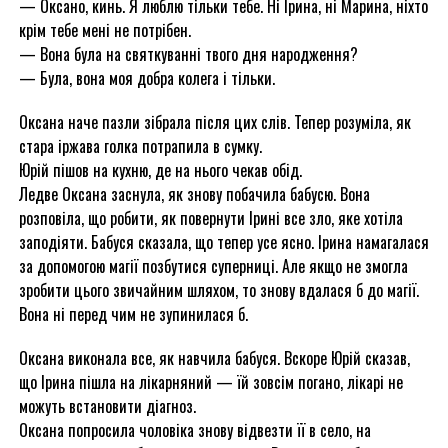
— Оксано, кинь. Я люблю тільки тебе. Ні Ірина, ні Марина, ніхто
крім тебе мені не потрібен.
— Вона була на святкуванні твого дня народження?
— Була, вона моя добра колега і тільки.
Оксана наче пазли зібрала після цих слів. Тепер розуміла, як
стара іржава голка потрапила в сумку.
Юрій пішов на кухню, де на нього чекав обід.
Ледве Оксана заснула, як знову побачила бабусю. Вона
розповіла, що робити, як повернути Ірині все зло, яке хотіла
заподіяти. Бабуся сказала, що тепер усе ясно. Ірина намагалася
за допомогою магії позбутися суперниці. Але якщо не змогла
зробити цього звичайним шляхом, то знову вдалася б до магії.
Вона ні перед чим не зупинилася б.
Оксана виконала все, як навчила бабуся. Вскоре Юрій сказав,
що Ірина пішла на лікарняний — їй зовсім погано, лікарі не
можуть встановити діагноз.
Оксана попросила чоловіка знову відвезти її в село, на