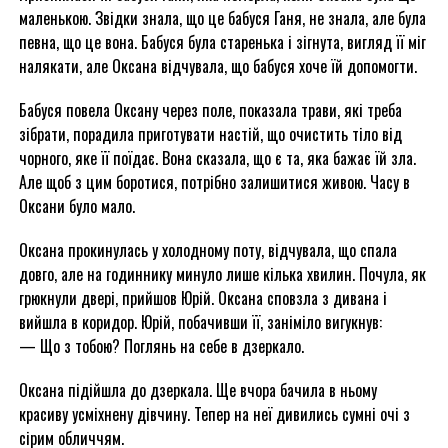
маленькою. Звідки знала, що це бабуся Ганя, не знала, але була
певна, що це вона. Бабуся була старенька і зігнута, вигляд її міг
налякати, але Оксана відчувала, що бабуся хоче їй допомогти.
Бабуся повела Оксану через поле, показала трави, які треба
зібрати, порадила приготувати настій, що очистить тіло від
чорного, яке її поїдає. Вона сказала, що є та, яка бажає їй зла.
Але щоб з цим боротися, потрібно залишитися живою. Часу в
Оксани було мало.
Оксана прокинулась у холодному поту, відчувала, що спала
довго, але на годиннику минуло лише кілька хвилин. Почула, як
грюкнули двері, прийшов Юрій. Оксана сповзла з дивана і
вийшла в коридор. Юрій, побачивши її, заніміло вигукнув:
— Що з тобою? Поглянь на себе в дзеркало.
Оксана підійшла до дзеркала. Ще вчора бачила в ньому
красиву усміхнену дівчину. Тепер на неї дивились сумні очі з
сірим обличчям.