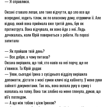
— Я справлюся.
Оксані ставало легше, але таке відчуття, що зло все ще
всередині, ходить тілом, як по власному дому, отруюючи її. Але
відвар, який вона приймала вже третій день, був як
протиотрута. Вона відчувала, як воно йде з неї. Ледь
дочекалась, коли Юрій повернеться з роботи. На порозі
запитала:
— Як пройшов твій день?
— Все добре, а чому питаєш?
Оксана вирішила, що той, хто навів на неї порчу, ще не
з’явився. Та Юрій додав:
— Уяви, сьогодні Ірина з сусіднього відділу вирішила
допомогти, дістати з моєї сумки ключі від кабінету. У мене руки
зайняті документами. Так ось, вона вклала руку в сумку і
кололась на голку. Вона так злобно на мене глянула, думав, що
вб’є поглядом.
— А що між тобою і цією Іриною?