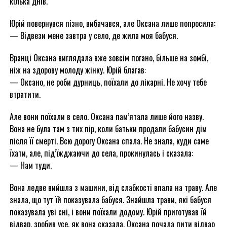
кілька днів.
Юрій повернувся пізно, вибачався, але Оксана лише попросила:
— Відвези мене завтра у село, де жила моя бабуся.
Вранці Оксана виглядала вже зовсім погано, більше на зомбі,
ніж на здорову молоду жінку. Юрій благав:
— Оксано, не роби дурниць, поїхали до лікарні. Не хочу тебе
втратити.
Але вони поїхали в село. Оксана пам’ятала лише його назву.
Вона не була там з тих пір, коли батьки продали бабусин дім
після її смерті. Всю дорогу Оксана спала. Не знала, куди саме
їхати, але, під’їжджаючи до села, прокинулась і сказала:
— Нам туди.
Вона ледве вийшла з машини, від слабкості впала на траву. Але
знала, що тут їй показувала бабуся. Знайшла трави, які бабуся
показувала уві сні, і вони поїхали додому. Юрій приготував їй
відвар, зробив усе, як вона сказала. Оксана почала пити відвар