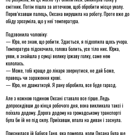
смітник. Потім пішла за аптечкою, щоб обробити місце уколу.
Перев’язавши палець, Оксана вирушила на роботу. Проте вже до
обіду зрозуміла, що у неї температура.
Подзвонила чоловіку:
— Юра, не знаю, що робити. Здається, я підхопила щось учора.
Температура підскочила, голова болить, усе тіло ниє. Юрка,
уяви, я знайшла у сумці велику іржаву голку, саме нею
кололась.
— Може, тобі краще до лікаря звернутися, не дай Боже,
правець чи зараження крові.
— Юро, не драматизуй. Я рану обробила, все буде гаразд.
Але з кожною годиною Оксані ставало все гірше. Ледь
допросидівши до кінця робочого дня, вона викликала таксі і
поїхала додому. Дорога додому на громадському транспорті
була би їй не під силу. Приїхавши, впала на диван і заснула.
Приснилася їй бабуся Ганя, яка померла, коли Оксана була ще