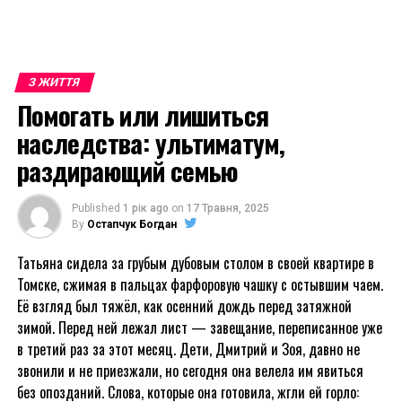
З ЖИТТЯ
Помогать или лишиться
наследства: ультиматум,
раздирающий семью
Published
1 рік ago
on
17 Травня, 2025
By
Остапчук Богдан
Татьяна сидела за грубым дубовым столом в своей квартире в
Томске, сжимая в пальцах фарфоровую чашку с остывшим чаем.
Её взгляд был тяжёл, как осенний дождь перед затяжной
зимой. Перед ней лежал лист — завещание, переписанное уже
в третий раз за этот месяц. Дети, Дмитрий и Зоя, давно не
звонили и не приезжали, но сегодня она велела им явиться
без опозданий. Слова, которые она готовила, жгли ей горло: