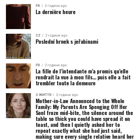
FR
2 години ago
La dernière heure
CZ
2 години ago
Poslední hrnek s jeřabinami
FR
2 години ago
La fille de l’intendante m’a promis qu’elle
rendrait la vue à mon fils… puis elle a fait
trembler toute la demeure
З ЖИТТЯ
2 години ago
Mother-in-Law Announced to the Whole
Family: My Parents Are Sponging Off Her
SonI froze mid-bite, the silence around the
table so thick you could have spread it on
toast, and then I quietly asked her to
repeat exactly what she had just said,
making sure every single relative heard her