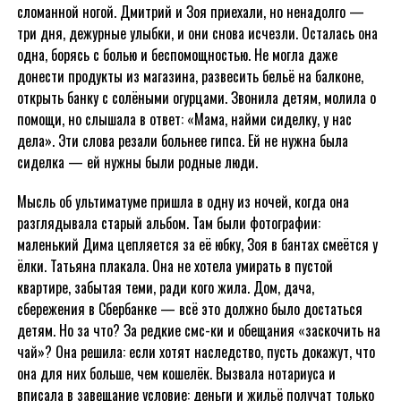
сломанной ногой. Дмитрий и Зоя приехали, но ненадолго —
три дня, дежурные улыбки, и они снова исчезли. Осталась она
одна, борясь с болью и беспомощностью. Не могла даже
донести продукты из магазина, развесить бельё на балконе,
открыть банку с солёными огурцами. Звонила детям, молила о
помощи, но слышала в ответ: «Мама, найми сиделку, у нас
дела». Эти слова резали больнее гипса. Ей не нужна была
сиделка — ей нужны были родные люди.
Мысль об ультиматуме пришла в одну из ночей, когда она
разглядывала старый альбом. Там были фотографии:
маленький Дима цепляется за её юбку, Зоя в бантах смеётся у
ёлки. Татьяна плакала. Она не хотела умирать в пустой
квартире, забытая теми, ради кого жила. Дом, дача,
сбережения в Сбербанке — всё это должно было достаться
детям. Но за что? За редкие смс-ки и обещания «заскочить на
чай»? Она решила: если хотят наследство, пусть докажут, что
она для них больше, чем кошелёк. Вызвала нотариуса и
вписала в завещание условие: деньги и жильё получат только