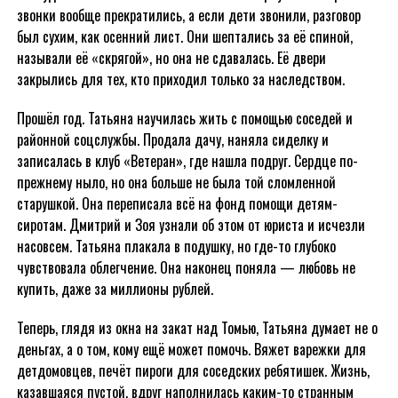
звонки вообще прекратились, а если дети звонили, разговор
был сухим, как осенний лист. Они шептались за её спиной,
называли её «скрягой», но она не сдавалась. Её двери
закрылись для тех, кто приходил только за наследством.
Прошёл год. Татьяна научилась жить с помощью соседей и
районной соцслужбы. Продала дачу, наняла сиделку и
записалась в клуб «Ветеран», где нашла подруг. Сердце по-
прежнему ныло, но она больше не была той сломленной
старушкой. Она переписала всё на фонд помощи детям-
сиротам. Дмитрий и Зоя узнали об этом от юриста и исчезли
насовсем. Татьяна плакала в подушку, но где-то глубоко
чувствовала облегчение. Она наконец поняла — любовь не
купить, даже за миллионы рублей.
Теперь, глядя из окна на закат над Томью, Татьяна думает не о
деньгах, а о том, кому ещё может помочь. Вяжет варежки для
детдомовцев, печёт пироги для соседских ребятишек. Жизнь,
казавшаяся пустой, вдруг наполнилась каким-то странным